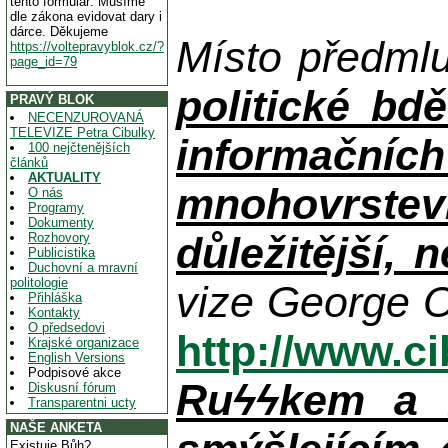
tento formulář. Musíme
dle zákona evidovat dary i
dárce. Děkujeme
Místo předml
https://voltepravyblok.cz/?
page_id=79
politické bdě
PRAVÝ BLOK
NECENZUROVANÁ
TELEVIZE Petra Cibulky
informačníc
100 nejčtenějších
článků
AKTUALITY
mnohovrstev
O nás
Programy
Dokumenty
důležitější, 
Rozhovory
Publicistika
Duchovní a mravní
politologie
vize George O
Přihláška
Kontakty
O předsedovi
http://www.c
Krajské organizace
English Versions
Podpisové akce
Ruϟϟkem a n
Diskusní fórum
Transparentni ucty
NAŠE ANKETA
Existuje Bůh?