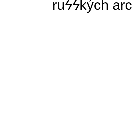
ru
ϟϟ
kých arc