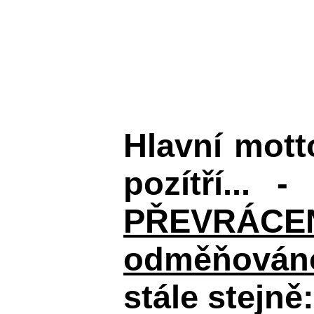
Hlavní mot
pozítří... 
PŘEVRÁCENÉM
odměňováno
stále stejně: