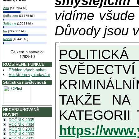
smýšlejícím
Ano
(510584 hl.)
vidíme všude
Spíše ano
(15775 hl.)
Spíše ne
(15623 hl.)
Důvody jsou v
Ne
(722087 hl.)
Nevim
(18441 hl.)
POLITICKÁ
Celkem hlasovalo:
1282510
SVĚDECTVÍ Z
ROZŠÍŘENÉ FUNKCE
Přehled všech anket
Rozšířené vyhledávání
KRIMINÁLN
Statistika návštevnosti
TAKŽE NA MAXIMÁLNÍ MOŽN
NECENZUROVANÉ
NOVINY
ROČNÍK 2005
ROČNÍK 2004
https://www
ROČNÍK 2003
ROČNÍK 2002
ROČNÍK 2001