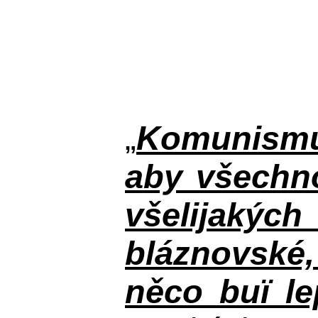
„
Komunismus
aby všechno
všelijakýc
bláznovské, 
něco buï le