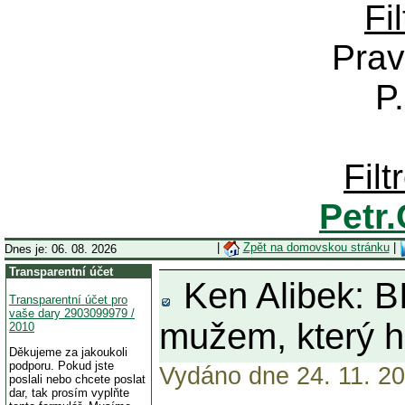
Fi
Prav
P
Fil
Petr
|
Zpět na domovskou stránku
|
Dnes je: 06. 08. 2026
Transparentní účet
Ken Alibek: B
Transparentní účet pro
vaše dary 2903099979 /
mužem, který h
2010
Děkujeme za jakoukoli
podporu. Pokud jste
Vydáno dne 24. 11. 20
poslali nebo chcete poslat
dar, tak prosím vyplňte