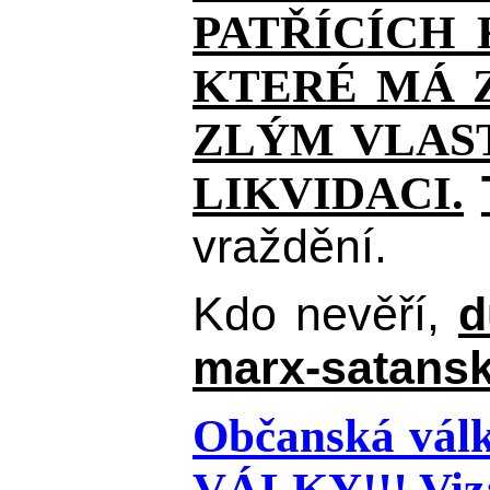
PATŘÍCÍCH
KTERÉ MÁ Z
ZLÝM VLAST
LIKVIDACI.
vraždění.
Kdo nevěří,
d
marx-satansk
Občanská válk
VÁLKY!!!
Viz