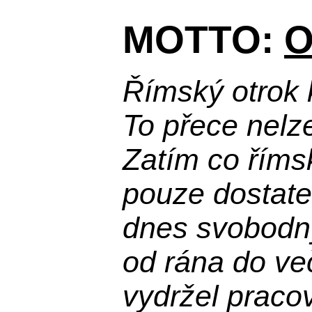
MOTTO:
O
Římský otrok 
To přece nelz
Zatím co říms
pouze dostatek
dnes svobodn
od rána do več
vydržel praco