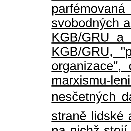
parfémovaná 
svobodných a 
KGB/GRU a ná
KGB/GRU,
"po
organizace", 
marxismu-leni
nesčetných d
straně lidské
na nichž stojí