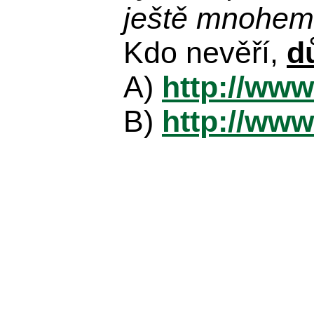
ještě mnohem 
Kdo nevěří,
d
A)
http://www
B)
http://www