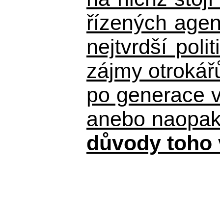
řízených agen
nejtvrdší pol
zájmy otrokář
po generace 
anebo naopak n
důvody toho 