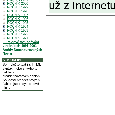
už z Internetu
ROČNÍK 2000
ROČNÍK 1999
ROČNÍK 1998
ROČNÍK 1997
ROČNÍK 1996
ROČNÍK 1995
ROČNÍK 1994
ROČNÍK 1993
ROČNÍK 1992
ROČNÍK 1991
Fultextové vyhledávání
v ročnících 1991-2001
Archiv Necenzurovaných
Novin
STB ONLINE
Sem vložte text i s HTML
syntaxí nebo si vyberte
některou z
předdefinovaných šablon.
Součástí předdefinových
šablon jsou i systémové
bloky!