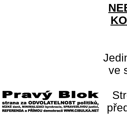
NE
KO
Jedi
ve 
St
pře