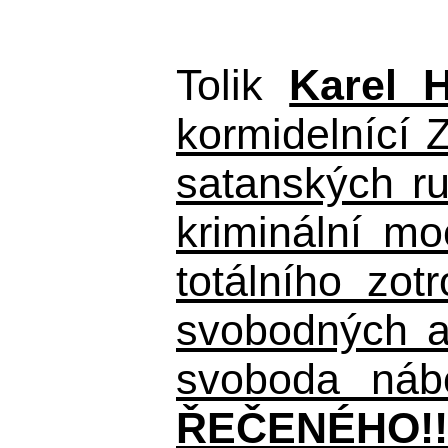
Tolik
Karel 
kormidelnící Z
satanských r
kriminální m
totálního zo
svobodných a 
svoboda nábo
ŘEČENÉHO!!