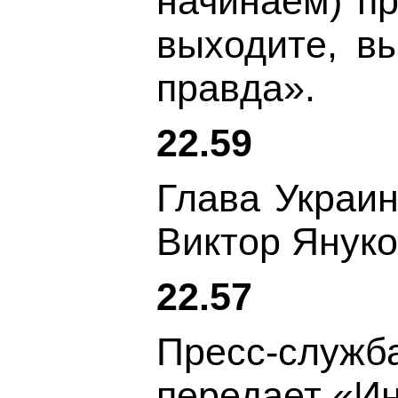
начинаем) пр
выходите, вы
правда».
22.59
Глава Украин
Виктор Януко
22.57
Пресс-служба
передает «И