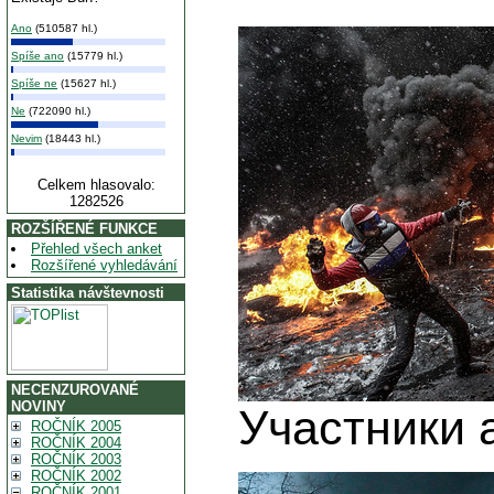
Ano
(510587 hl.)
Spíše ano
(15779 hl.)
Spíše ne
(15627 hl.)
Ne
(722090 hl.)
Nevim
(18443 hl.)
Celkem hlasovalo:
1282526
ROZŠÍŘENÉ FUNKCE
Přehled všech anket
Rozšířené vyhledávání
Statistika návštevnosti
NECENZUROVANÉ
NOVINY
Участники 
ROČNÍK 2005
ROČNÍK 2004
ROČNÍK 2003
ROČNÍK 2002
ROČNÍK 2001