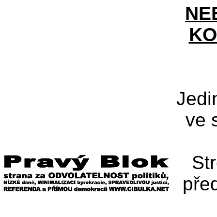
NE
KO
Jedi
ve 
St
pře