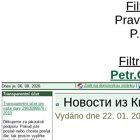
Fi
Prav
P
Fil
Petr
|
Zpět na domovskou stránku
|
Dnes je: 06. 08. 2026
Transparentní účet
Hовости из К
Transparentní účet pro
vaše dary 2903099979 /
2010
Vydáno dne 22. 01. 20
Děkujeme za jakoukoli
podporu. Pokud jste
poslali nebo chcete poslat
dar, tak prosím vyplňte