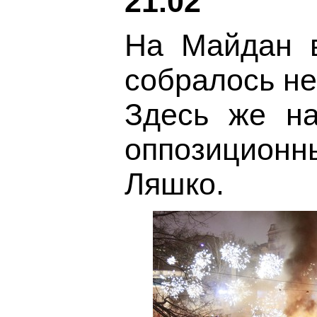
21.02
На Майдан в
собралось не
Здесь же н
оппозиционн
Ляшко.