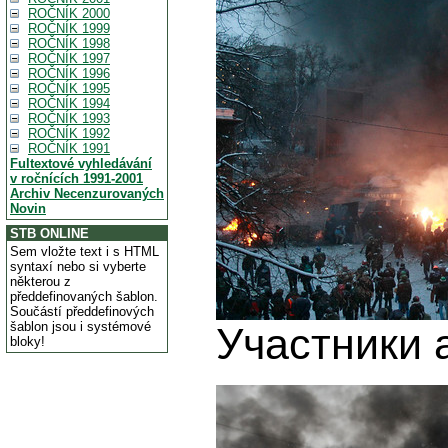
ROČNÍK 2000
ROČNÍK 1999
ROČNÍK 1998
ROČNÍK 1997
ROČNÍK 1996
ROČNÍK 1995
ROČNÍK 1994
ROČNÍK 1993
ROČNÍK 1992
ROČNÍK 1991
Fultextové vyhledávání
v ročnících 1991-2001
Archiv Necenzurovaných
Novin
STB ONLINE
Sem vložte text i s HTML
syntaxí nebo si vyberte
některou z
předdefinovaných šablon.
Součástí předdefinových
šablon jsou i systémové
Участники 
bloky!