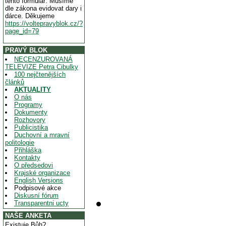
tento formulář. Musíme
dle zákona evidovat dary i
dárce. Děkujeme
https://voltepravyblok.cz/?
page_id=79
PRAVÝ BLOK
NECENZUROVANÁ
TELEVIZE Petra Cibulky
100 nejčtenějších
článků
AKTUALITY
O nás
Programy
Dokumenty
Rozhovory
Publicistika
Duchovní a mravní
politologie
Přihláška
Kontakty
O předsedovi
Krajské organizace
English Versions
Podpisové akce
Diskusní fórum
Transparentni ucty
NAŠE ANKETA
Existuje Bůh?