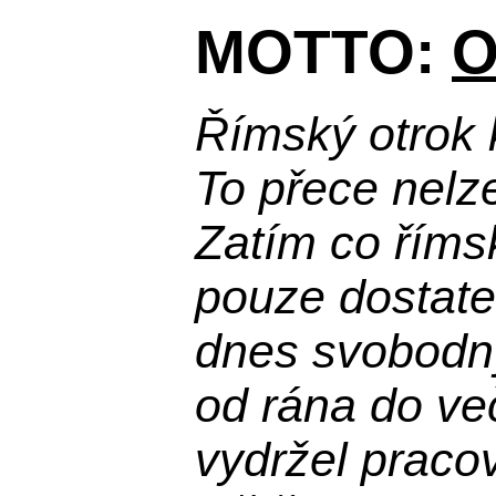
MOTTO:
O
Římský otrok 
To přece nelz
Zatím co říms
pouze dostatek
dnes svobodn
od rána do več
vydržel praco