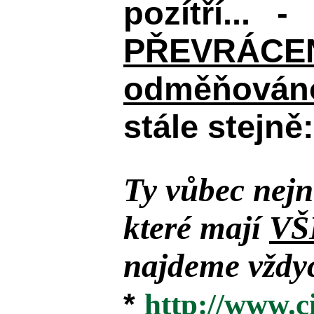
pozítří... 
PŘEVRÁCENÉM
odměňováno
stále stejně:
Ty vůbec nejn
které mají
VŠ
najdeme vždyc
*
http://www.c