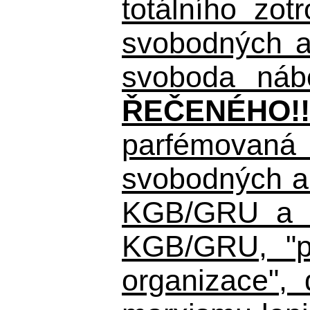
totálního zo
svobodných a 
svoboda nábo
ŘEČENÉHO!!
parfémovaná 
svobodných a 
KGB/GRU a ná
KGB/GRU,
"po
organizace", 