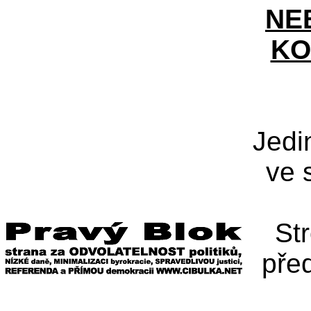
NE
KO
Jedi
ve 
St
pře