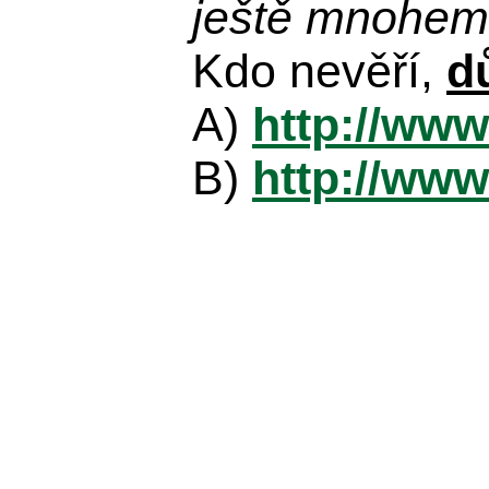
ještě mnohem 
Kdo nevěří,
d
A)
http://www
B)
http://www