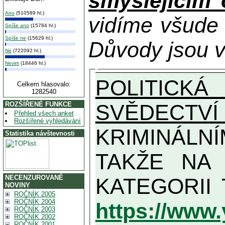
smýšlejícím
Ano
(510589 hl.)
vidíme všude
Spíše ano
(15784 hl.)
Spíše ne
(15629 hl.)
Důvody jsou v
Ne
(722092 hl.)
Nevim
(18446 hl.)
POLITICKÁ
Celkem hlasovalo:
1282540
SVĚDECTVÍ
ROZŠÍŘENÉ FUNKCE
Přehled všech anket
Rozšířené vyhledávání
KRIMINÁLN
Statistika návštevnosti
TAKŽE NA MAXIMÁLNÍ MOŽN
NECENZUROVANÉ
NOVINY
ROČNÍK 2005
ROČNÍK 2004
https://www
ROČNÍK 2003
ROČNÍK 2002
ROČNÍK 2001