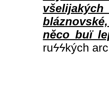
všelijakýc
bláznovské, 
něco buï le
ru
ϟϟ
kých arc