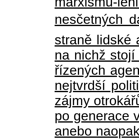
marxismu-leni
nesčetných d
straně lidské
na nichž stojí
řízených agen
nejtvrdší pol
zájmy otrokář
po generace 
anebo naopak n