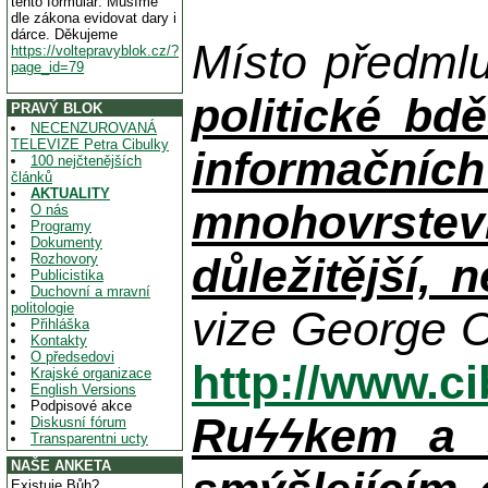
tento formulář. Musíme
dle zákona evidovat dary i
dárce. Děkujeme
Místo předml
https://voltepravyblok.cz/?
page_id=79
politické bdě
PRAVÝ BLOK
NECENZUROVANÁ
TELEVIZE Petra Cibulky
informačníc
100 nejčtenějších
článků
AKTUALITY
mnohovrstev
O nás
Programy
Dokumenty
důležitější, 
Rozhovory
Publicistika
Duchovní a mravní
politologie
vize George O
Přihláška
Kontakty
O předsedovi
http://www.c
Krajské organizace
English Versions
Podpisové akce
Ruϟϟkem a n
Diskusní fórum
Transparentni ucty
NAŠE ANKETA
Existuje Bůh?