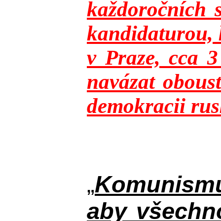
každoročních s
kandidaturou, 
v Praze, cca 
navázat oboust
demokracii rusk
„
Komunismus
aby všechno