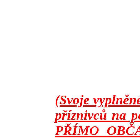
(Svoje vyplněn
příznivců na p
PŘÍMO OBČANY