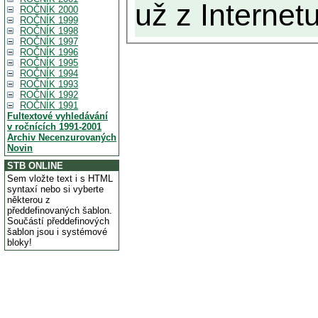
už z Internetu
ROČNÍK 2000
ROČNÍK 1999
ROČNÍK 1998
ROČNÍK 1997
ROČNÍK 1996
ROČNÍK 1995
ROČNÍK 1994
ROČNÍK 1993
ROČNÍK 1992
ROČNÍK 1991
Fultextové vyhledávání
v ročnících 1991-2001
Archiv Necenzurovaných
Novin
STB ONLINE
Sem vložte text i s HTML
syntaxí nebo si vyberte
některou z
předdefinovaných šablon.
Součástí předdefinových
šablon jsou i systémové
bloky!