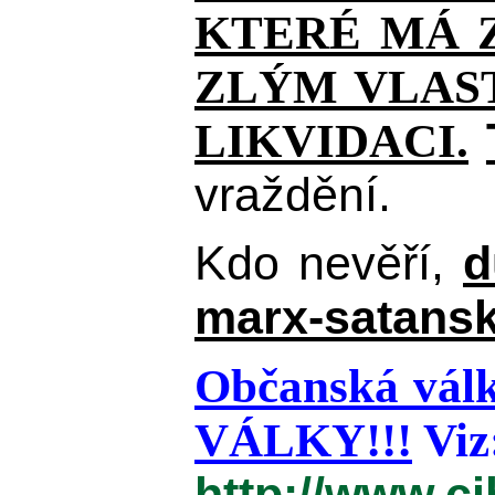
KTERÉ MÁ Z
ZLÝM VLAST
LIKVIDACI.
vraždění.
Kdo nevěří,
d
marx-satansk
Občanská válk
VÁLKY!!!
Viz
http://www.c