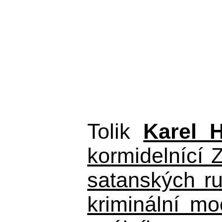
Tolik
Karel 
kormidelnící Z
satanských r
kriminální m