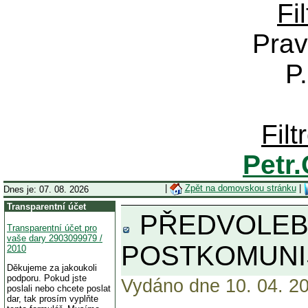
Fi
Prav
P
Fil
Petr
|
Zpět na domovskou stránku
|
Dnes je: 07. 08. 2026
Transparentní účet
PŘEDVOLEBN
Transparentní účet pro
vaše dary 2903099979 /
POSTKOMUNIS
2010
Děkujeme za jakoukoli
podporu. Pokud jste
Vydáno dne 10. 04. 20
poslali nebo chcete poslat
dar, tak prosím vyplňte