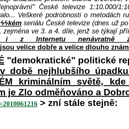
jnoprávní" České televize 1:10.000/1:1
valo... Veškeré podrobnosti o metodách r
u
ϟϟkém
seriálu České televize (dnes už po 
, zejména ve 3. a 4. díle, jenž se týkají p
i z Internetu nenávratně z
jsou velice dobře a velice dlouho znám
É
"demokratické" politické re
 v době nejhlubšího úpadku
 kriminálním světě, kde 
rém je Zlo odměňováno a Dobr
> zní stále stejně:
2010061216