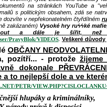
dokumentů na stránkách YouTube a "veře
 mailů s politickým obsahem, zdá se natr
e dozvíte v nepřekonatelném čtyřdílném
r
šně zakázaném)
Vysoké hry ru
ϟϟké mafie
hnout a dále je šířit, než 
.
Veškeré důvody 
user/PravyBlok/VIDEOS
dé
OBČANY NEODVOLATELN
a, pozítří... - protože
žijeme
vně dokonale PŘEVRÁCENÉM
e a to nejlepší dole a ve kte
.NET/PETR/VIEW.PHP?CISLOCLANKU=
čnější hlupáky a kriminálníky,
Y
národy právě k disposici,