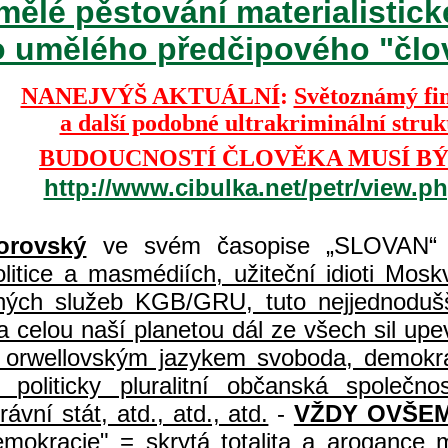
mělé pěstování materialisti
o umělého předčipového "člově
NANEJVÝŠ AKTUÁLNÍ
:
Světoznámý fi
a další podobné ultrakriminální stru
BUDOUCNOSTÍ ČLOVĚKA MUSÍ BÝ
http://www.cibulka.net/petr/view.
orovský
ve svém časopise „SLOVAN“ 
itice a masmédiích, užiteční idioti Moskvy
jných služeb KGB/GRU, tuto nejjednodušš
 celou naší planetou dál ze všech sil upe
jí orwellovským jazykem svoboda, demokr
, politicky pluralitní občanská spole
vní stát, atd., atd., atd.
-
VŽDY OVŠEM
demokracie" = skrytá totalita a arogance