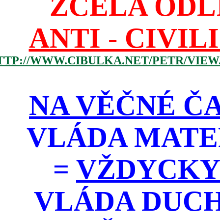
ZCELA ODL
ANTI - CIVIL
TTP://WWW.CIBULKA.NET/PETR/VIEW
NA VĚČNÉ ČA
VLÁDA MATE
=
VŽDYCKY
VLÁDA DUC