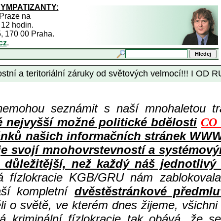
SYMPATIZANTY:
 Praze na
 12 hodin.
5, 170 00 Praha.
cz
.
tní a teritoriální záruky od světových velmocí!!! I OD 
nemohou seznámit s naší mnohaletou tr
ejvyšší možné politické bdělosti
CO 
ů článků našich informačních stránek 
 je svojí mnohovrstevností a systémov
důležitější, než každý náš jednotlivý
ná fízlokracie KGB/GRU nám zablokovala
aší kompletní
dvěstěstránkové předmlu
i o světě, ve kterém dnes žijeme, všichni
 kriminální fízlokracie tak obává, že s