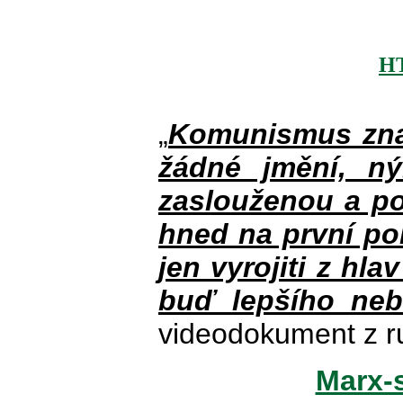
H
„
Komunismus zna
žádné jmění, n
zaslouženou a po
hned na první po
jen vyrojiti z hla
buď lepšího neb
videodokument z r
Marx-s