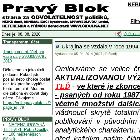
NEBL
Filt
|
Zpět na 
Dnes je: 08. 08. 2026
Transparentní účet
Ukrajina se vzdala v roce 1994 
Transparentní účet pro
Vydáno dne 05. 04. 2014 (9621 přečtení)
vaše dary 2903099979 /
2010
Omlouváme se velice čt
Děkujeme za jakoukoli
podporu. Pokud jste
AKTUALIZOVANOU VÝZVOU
poslali nebo chcete poslat
dar, tak prosím vyplňte
-
ve které je zkon
TEĎ
tento formulář. Musíme
- psaných od roku 1987
dle zákona evidovat dary i
dárce. Děkujeme
včetně množství dalšíc
https://voltepravyblok.cz/?
page_id=79
vládnoucí skrytě totalit
PRAVÝ BLOK
publikování v původním
NECENZUROVANÁ
analytického charakteru,
TELEVIZE Petra Cibulky
100 nejčtenějších
před každým našim člán
článků