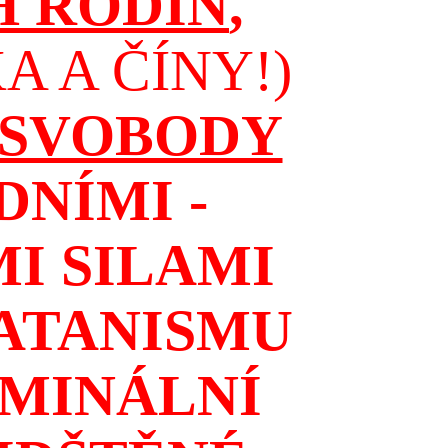
H RODIN
,
 A ČÍNY!)
 SVOBODY
NÍMI -
I SILAMI
ATANISMU
IMINÁLNÍ