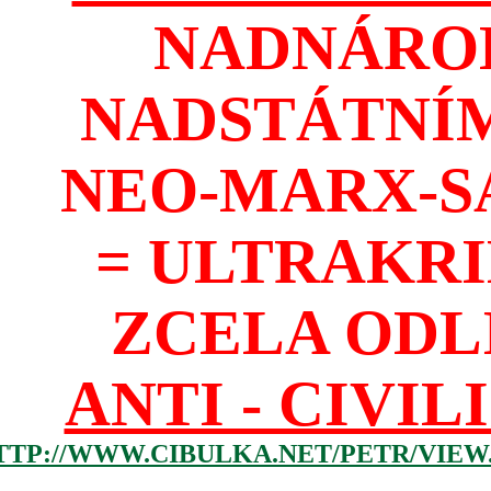
NADNÁROD
NADSTÁTNÍM
NEO-MARX-S
= ULTRAKR
ZCELA ODL
ANTI - CIVIL
TTP://WWW.CIBULKA.NET/PETR/VIEW