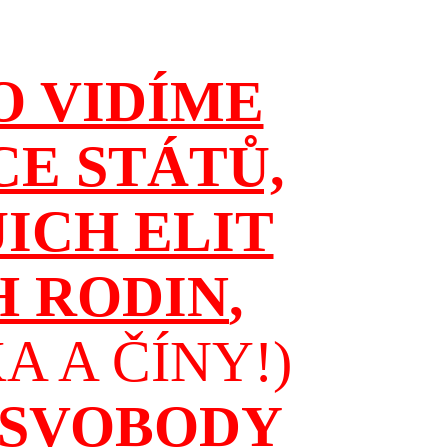
O VIDÍME
CE STÁTŮ,
JICH ELIT
H RODIN
,
 A ČÍNY!)
 SVOBODY