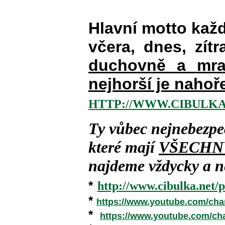
Hlavní motto kaž
včera, dnes, zítr
duchovně a mra
nejhorší je nahoř
HTTP://WWW.CIBULKA
Ty vůbec nejnebezpe
které mají
VŠECHN
najdeme vždycky a ne
*
http://www.cibulka.net/p
*
https://www.youtube.com/ch
*
https://www.youtube.com/c