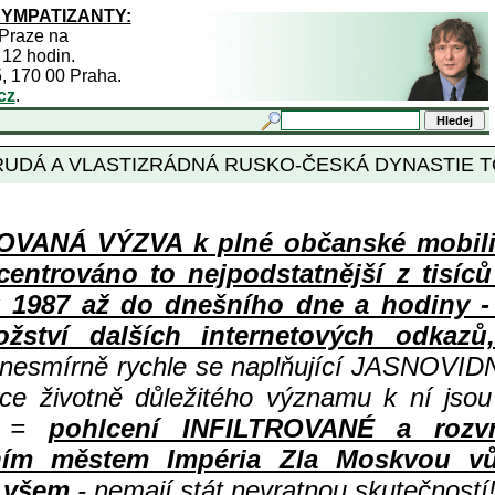
SYMPATIZANTY:
 Praze na
 12 hodin.
5, 170 00 Praha.
cz
.
 RUDÁ A VLASTIZRÁDNÁ RUSKO-ČESKÁ DYNASTIE T
ANÁ VÝZVA k plné občanské mobiliza
centrováno to nejpodstatnější z tisíc
987 až do dnešního dne a hodiny - a
ství dalších internetových odkazů,
 nesmírně rychle se naplňující JASNOVID
ace životně důležitého významu k ní jsou
=
pohlcení INFILTROVANÉ a rozv
ním městem Impéria Zla Moskvou vů
i všem
- nemají stát nevratnou skutečností