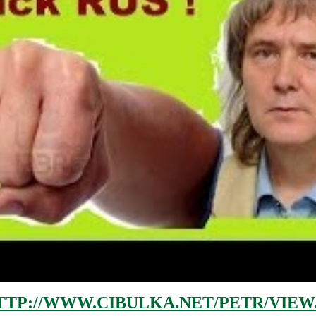
TTP://WWW.CIBULKA.NET/PETR/VIEW