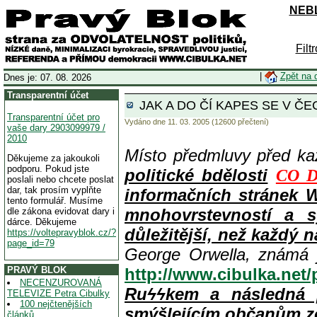
NEBL
Filt
|
Zpět na 
Dnes je: 07. 08. 2026
Transparentní účet
JAK A DO ČÍ KAPES SE V Č
Transparentní účet pro
Vydáno dne 11. 03. 2005 (12600 přečtení)
vaše dary 2903099979 /
2010
Místo předmluvy před k
Děkujeme za jakoukoli
podporu. Pokud jste
politické bdělosti
CO D
poslali nebo chcete poslat
dar, tak prosím vyplňte
informačních stránek 
tento formulář. Musíme
mnohovrstevností a s
dle zákona evidovat dary i
dárce. Děkujeme
důležitější, než každý n
https://voltepravyblok.cz/?
page_id=79
George Orwella, známá 
PRAVÝ BLOK
http://www.cibulka.net
NECENZUROVANÁ
Ruϟϟkem a následná 
TELEVIZE Petra Cibulky
100 nejčtenějších
smýšlejícím občanům z
článků