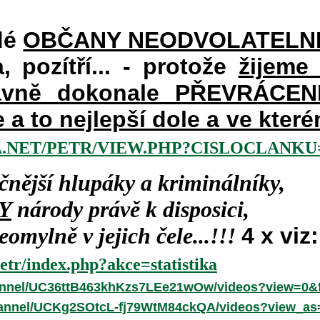
dé
OBČANY NEODVOLATELN
a, pozítří... - protože
žijeme
vně dokonale PŘEVRÁCENÉM
e a to nejlepší dole a ve kte
.NET/PETR/VIEW.PHP?CISLOCLANKU=
čnější hlupáky a kriminálníky,
Y
národy právě k disposici,
omylně v jejich čele...!!!
4 x viz:
etr/index.php?akce=statistika
annel/UC36ttB463khKzs7LEe21wOw/videos?view=0&f
hannel/UCKg2SOtcL-fj79WtM84ckQA/videos?view_as