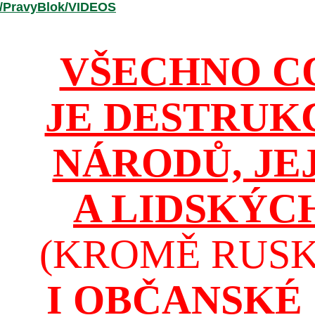
r/PravyBlok/VIDEOS
VŠECHNO C
JE DESTRUK
NÁRODŮ, JE
A LIDSKÝC
(KROMĚ RUSKA
I OBČANSKÉ