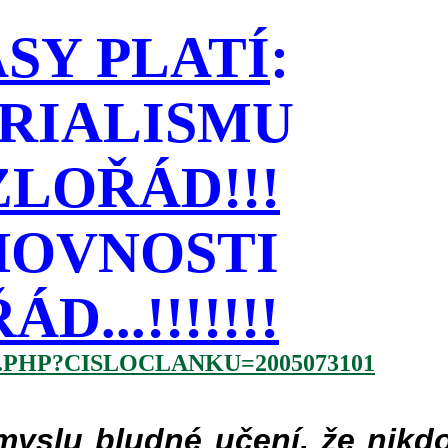
SY PLATÍ
:
RIALISMU
LOŘÁD!!!
HOVNOSTI
...!!!!!!!
.PHP?CISLOCLANKU=2005073101
slu bludné učení, že nikdo