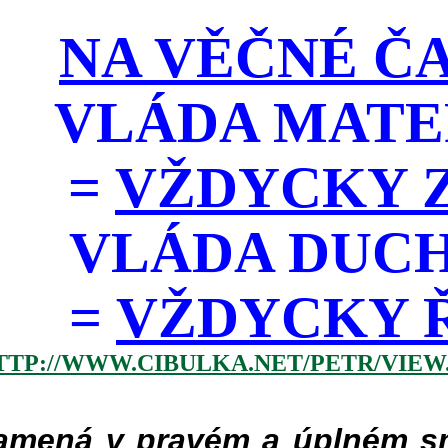
NA VĚČNÉ ČA
VLÁDA MATE
=
VŽDYCKY Z
VLÁDA DUC
=
VŽDYCKY ŘÁD
TTP://WWW.CIBULKA.NET/PETR/VIEW
mená v pravém a úplném smy