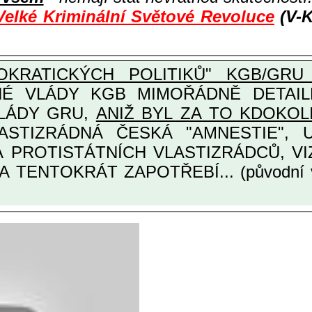
Velké Kriminální Světové Revoluce
(V-K
KRATICKÝCH POLITIKŮ" KGB/GRU 
Y KGB MIMOŘÁDNĚ DETAILNĚ O ULTRA
VLÁDY GRU,
ANIŽ BYL ZA TO KDOKOL
TINÁRODNÍCH A PROTISTÁTNÍCH VLASTIZRÁDCŮ
A TENTOKRÁT ZAPOTŘEBÍ... (původní 