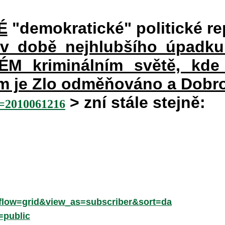
É
"demokratické" politické re
 v době nejhlubšího úpadku
 kriminálním světě, kde 
rém je Zlo odměňováno a Dobr
> zní stále stejně:
2010061216
low=grid&view_as=subscriber&sort=da
=public