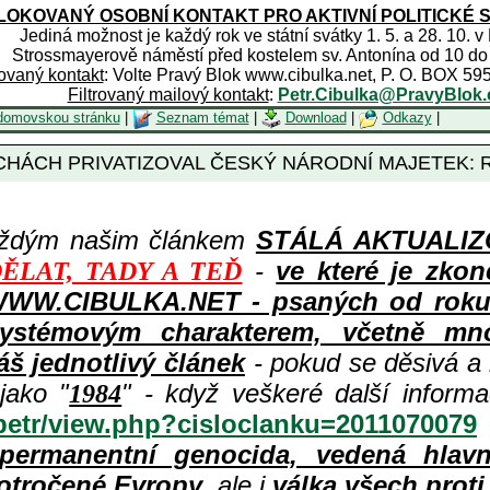
OKOVANÝ OSOBNÍ KONTAKT PRO AKTIVNÍ POLITICKÉ 
Jediná možnost je každý rok ve státní svátky 1. 5. a 28. 10. v
Strossmayerově náměstí před kostelem sv. Antonína od 10 do
rovaný kontakt
: Volte Pravý Blok www.cibulka.net, P. O. BOX 59
Filtrovaný mailový kontakt
:
Petr.Cibulka@PravyBlok.
domovskou stránku
|
Seznam témat
|
Download
|
Odkazy
|
ECHÁCH PRIVATIZOVAL ČESKÝ NÁRODNÍ MAJETEK:
aždým našim článkem
STÁLÁ AKTUALIZOV
-
ve které je zkon
ĚLAT, TADY A TEĎ
WWW.CIBULKA.NET - psaných od roku 1
ystémovým charakterem, včetně množ
áš jednotlivý článek
- pokud se děsivá a
jako "
" - když veškeré další inform
1984
/petr/view.php?cisloclanku=2011070079
permanentní genocida, vedená hlav
otročené Evropy
, ale i
válka všech prot