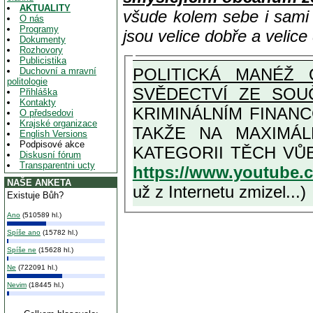
AKTUALITY
všude kolem sebe i sam
O nás
Programy
jsou velice dobře a velic
Dokumenty
Rozhovory
Publicistika
POLITICKÁ MANÉŽ 
Duchovní a mravní
politologie
SVĚDECTVÍ ZE SOU
Přihláška
Kontakty
KRIMINÁLNÍM FINAN
O předsedovi
Krajské organizace
TAKŽE NA MAXIMÁLNÍ MOŽNOU MÍRU OSVĚDČENÁ V
English Versions
Podpisové akce
Diskusní fórum
Transparentni ucty
https://www.youtube
NAŠE ANKETA
už z Internetu zmizel...)
Existuje Bůh?
Ano
(510589 hl.)
Spíše ano
(15782 hl.)
Spíše ne
(15628 hl.)
Ne
(722091 hl.)
Nevim
(18445 hl.)