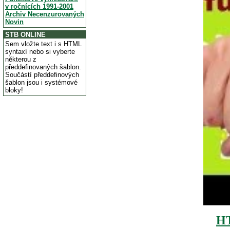
v ročnících 1991-2001
Archiv Necenzurovaných
Novin
STB ONLINE
Sem vložte text i s HTML
syntaxí nebo si vyberte
některou z
předdefinovaných šablon.
Součástí předdefinových
šablon jsou i systémové
bloky!
H