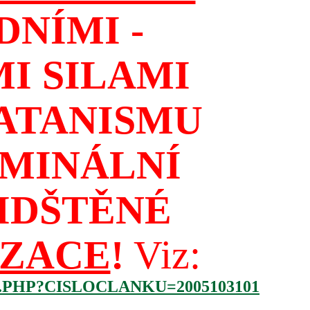
NÍMI -
I SILAMI
ATANISMU
IMINÁLNÍ
IDŠTĚNÉ
IZACE
!
Viz:
.PHP?CISLOCLANKU=2005103101