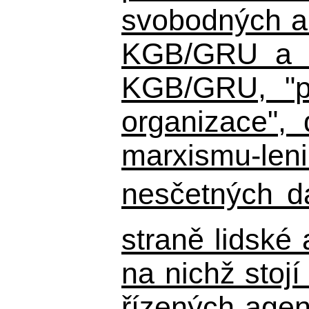
svobodných a 
KGB/GRU a ná
KGB/GRU,
"po
organizace", 
marxismu-leni
nesčetných d
straně lidské
na nichž stojí
řízených agen