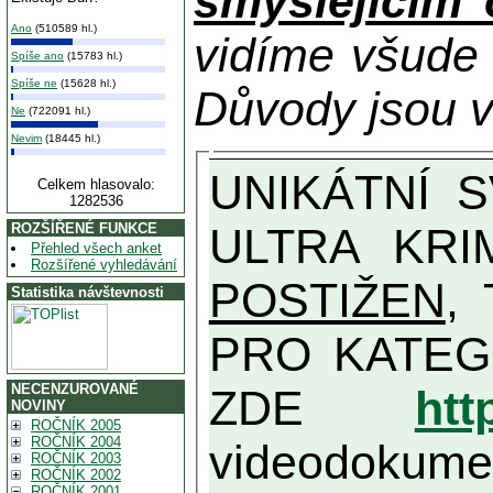
smýšlejícím
Ano
(510589 hl.)
vidíme všude
Spíše ano
(15783 hl.)
Spíše ne
(15628 hl.)
Důvody jsou v
Ne
(722091 hl.)
Nevim
(18445 hl.)
UNIKÁTNÍ SVĚDECTVÍ ZE SOUČASNOSTI: PŘEDSEDA VLASTIZRÁDNÉ VLÁDY KGB MIMOŘÁDNĚ DETAILNĚ O
Celkem hlasovalo:
1282536
ULTRA KRI
ROZŠÍŘENÉ FUNKCE
Přehled všech anket
Rozšířené vyhledávání
POSTIŽEN
, T
Statistika návštevnosti
PRO KATEGORII TĚCH VŮBEC NEJVYŠŠÍC
NECENZUROVANÉ
ZDE
htt
NOVINY
ROČNÍK 2005
ROČNÍK 2004
videodokument
ROČNÍK 2003
ROČNÍK 2002
ROČNÍK 2001