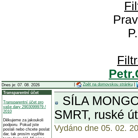
Fi
Prav
P
Fil
Petr
|
Zpět na domovskou stránku
|
Dnes je: 07. 08. 2026
Transparentní účet
SÍLA MONGOL
Transparentní účet pro
vaše dary 2903099979 /
SMRT, ruské út
2010
Děkujeme za jakoukoli
podporu. Pokud jste
Vydáno dne 05. 02. 20
poslali nebo chcete poslat
dar, tak prosím vyplňte