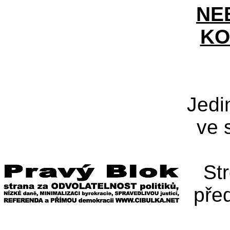
NE
KO
Jedi
ve 
St
pře