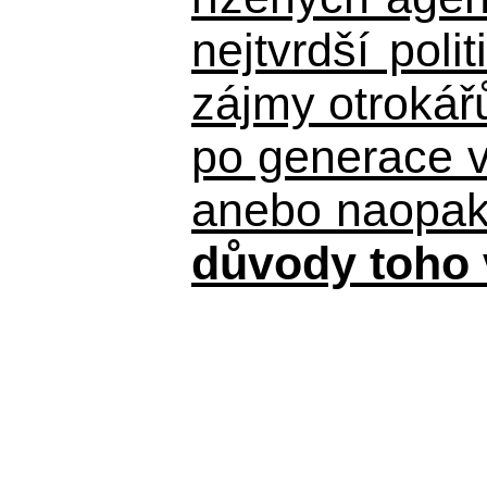
nejtvrdší pol
zájmy otrokář
po generace 
anebo naopak n
důvody toho 