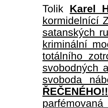
Tolik
Karel 
kormidelnící Z
satanských r
kriminální m
totálního zo
svobodných a 
svoboda nábo
ŘEČENÉHO!!
parfémovaná 