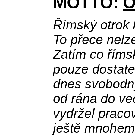
MOTTO:
O
Římský otrok 
To přece nelz
Zatím co říms
pouze dostatek
dnes svobodn
od rána do več
vydržel praco
ještě mnohem 