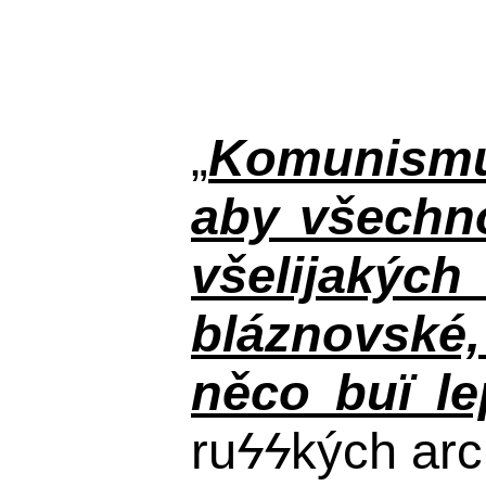
„
Komunismus
aby všechno
všelijakýc
bláznovské, 
něco buï le
ru
ϟϟ
kých arc