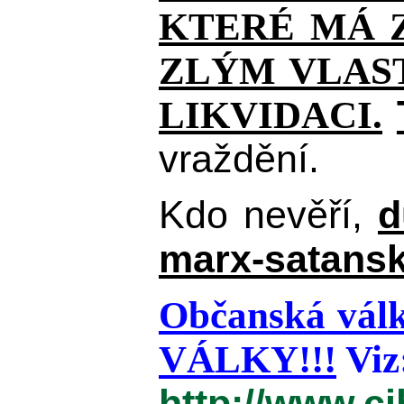
KTERÉ MÁ Z
ZLÝM VLAST
LIKVIDACI.
vraždění.
Kdo nevěří,
d
marx-satansk
Občanská válk
VÁLKY!!!
Viz
http://www.c