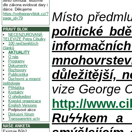
tento formulář. Musíme
dle zákona evidovat dary i
dárce. Děkujeme
Místo předml
https://voltepravyblok.cz/?
page_id=79
politické bdě
PRAVÝ BLOK
NECENZUROVANÁ
TELEVIZE Petra Cibulky
informačníc
100 nejčtenějších
článků
AKTUALITY
mnohovrstev
O nás
Programy
Dokumenty
důležitější, 
Rozhovory
Publicistika
Duchovní a mravní
politologie
vize George O
Přihláška
Kontakty
O předsedovi
http://www.c
Krajské organizace
English Versions
Podpisové akce
Ruϟϟkem a n
Diskusní fórum
Transparentni ucty
NAŠE ANKETA
Existuje Bůh?