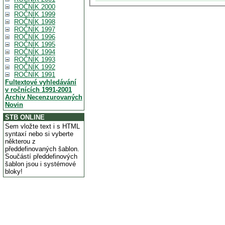
ROČNÍK 2000
ROČNÍK 1999
ROČNÍK 1998
ROČNÍK 1997
ROČNÍK 1996
ROČNÍK 1995
ROČNÍK 1994
ROČNÍK 1993
ROČNÍK 1992
ROČNÍK 1991
Fultextové vyhledávání
v ročnících 1991-2001
Archiv Necenzurovaných
Novin
STB ONLINE
Sem vložte text i s HTML
syntaxí nebo si vyberte
některou z
předdefinovaných šablon.
Součástí předdefinových
šablon jsou i systémové
bloky!