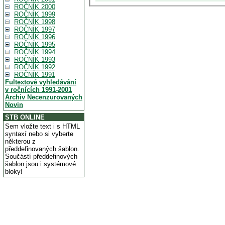
ROČNÍK 2000
ROČNÍK 1999
ROČNÍK 1998
ROČNÍK 1997
ROČNÍK 1996
ROČNÍK 1995
ROČNÍK 1994
ROČNÍK 1993
ROČNÍK 1992
ROČNÍK 1991
Fultextové vyhledávání
v ročnících 1991-2001
Archiv Necenzurovaných
Novin
STB ONLINE
Sem vložte text i s HTML
syntaxí nebo si vyberte
některou z
předdefinovaných šablon.
Součástí předdefinových
šablon jsou i systémové
bloky!