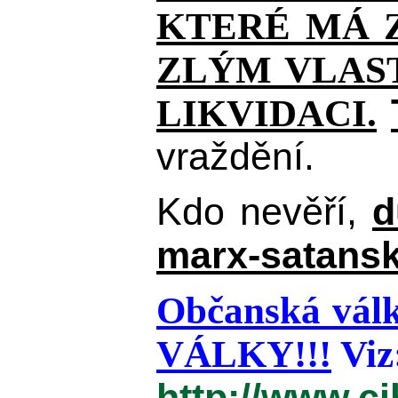
KTERÉ MÁ Z
ZLÝM VLAST
LIKVIDACI.
vraždění.
Kdo nevěří,
d
marx-satansk
Občanská válk
VÁLKY!!!
Viz
http://www.c