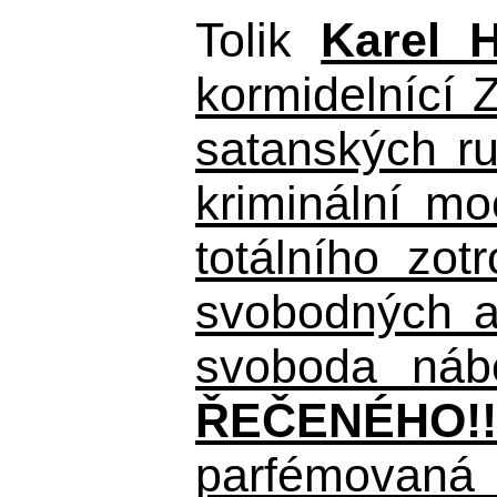
Tolik
Karel 
kormidelnící Z
satanských r
kriminální m
totálního zo
svobodných a 
svoboda nábo
ŘEČENÉHO!!
parfémovaná 