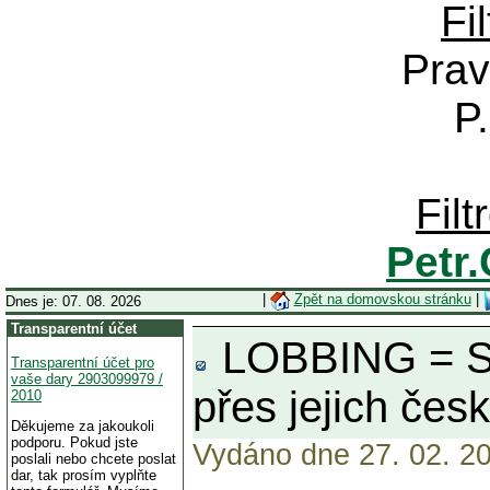
Fi
Prav
P
Fil
Petr
|
Zpět na domovskou stránku
|
Dnes je: 07. 08. 2026
Transparentní účet
LOBBING = SM
Transparentní účet pro
vaše dary 2903099979 /
přes jejich česk
2010
Děkujeme za jakoukoli
podporu. Pokud jste
Vydáno dne 27. 02. 20
poslali nebo chcete poslat
dar, tak prosím vyplňte