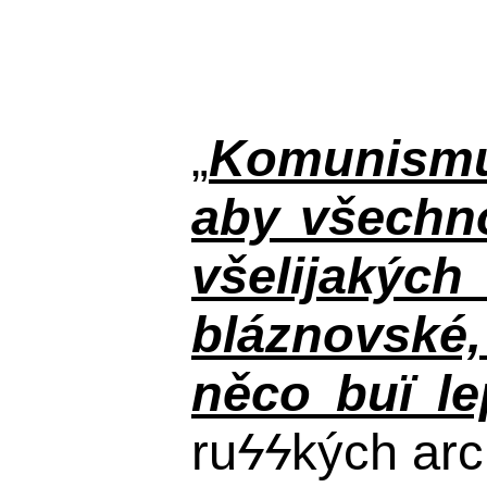
„
Komunismus
aby všechno
všelijakýc
bláznovské, 
něco buï le
ru
ϟϟ
kých arc