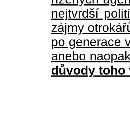
nejtvrdší pol
zájmy otrokář
po generace 
anebo naopak n
důvody toho 