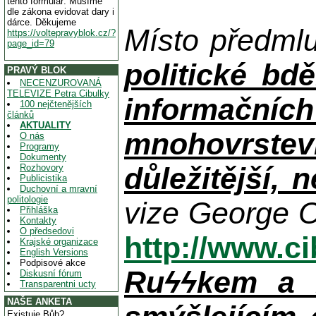
tento formulář. Musíme
dle zákona evidovat dary i
dárce. Děkujeme
Místo předml
https://voltepravyblok.cz/?
page_id=79
politické bdě
PRAVÝ BLOK
NECENZUROVANÁ
TELEVIZE Petra Cibulky
informačníc
100 nejčtenějších
článků
AKTUALITY
mnohovrstev
O nás
Programy
Dokumenty
důležitější, 
Rozhovory
Publicistika
Duchovní a mravní
politologie
vize George O
Přihláška
Kontakty
O předsedovi
http://www.c
Krajské organizace
English Versions
Podpisové akce
Ruϟϟkem a n
Diskusní fórum
Transparentni ucty
NAŠE ANKETA
Existuje Bůh?