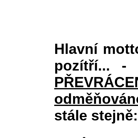
Hlavní mot
pozítří... 
PŘEVRÁCENÉM
odměňováno
stále stejně: