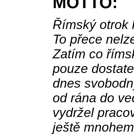
MOTTO:
Římský otrok 
To přece nelz
Zatím co říms
pouze dostatek
dnes svobodn
od rána do več
vydržel praco
ještě mnohem 