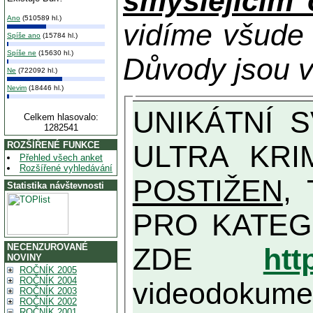
smýšlejícím
Ano
(510589 hl.)
vidíme všude
Spíše ano
(15784 hl.)
Spíše ne
(15630 hl.)
Důvody jsou v
Ne
(722092 hl.)
Nevim
(18446 hl.)
UNIKÁTNÍ SVĚDECTVÍ ZE SOUČASNOSTI: PŘEDSEDA VLASTIZRÁDNÉ VLÁDY KGB MIMOŘÁDNĚ DETAILNĚ O
Celkem hlasovalo:
1282541
ULTRA KRI
ROZŠÍŘENÉ FUNKCE
Přehled všech anket
Rozšířené vyhledávání
POSTIŽEN
, T
Statistika návštevnosti
PRO KATEGORII TĚCH VŮBEC NEJVYŠŠÍC
NECENZUROVANÉ
ZDE
htt
NOVINY
ROČNÍK 2005
ROČNÍK 2004
videodokument
ROČNÍK 2003
ROČNÍK 2002
ROČNÍK 2001