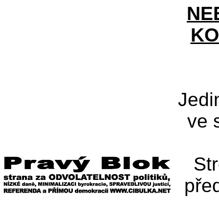
NE
KO
Jedi
ve 
St
pře