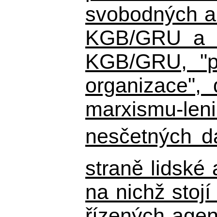
svobodných a 
KGB/GRU a ná
KGB/GRU,
"po
organizace", 
marxismu-leni
nesčetných d
straně lidské
na nichž stojí
řízených agen