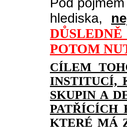
Pod pojmem 
hlediska,
ne
DŮSLEDNĚ 
POTOM NUT
CÍLEM TOH
INSTITUCÍ,
SKUPIN A D
PATŘÍCÍCH
KTERÉ MÁ Z