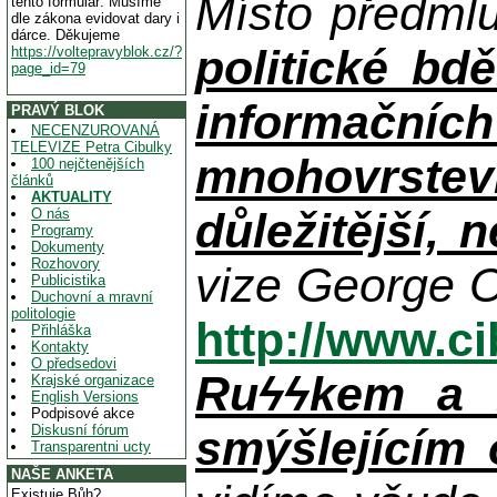
Místo předml
tento formulář. Musíme
dle zákona evidovat dary i
dárce. Děkujeme
politické bdě
https://voltepravyblok.cz/?
page_id=79
informačníc
PRAVÝ BLOK
NECENZUROVANÁ
TELEVIZE Petra Cibulky
mnohovrstev
100 nejčtenějších
článků
AKTUALITY
důležitější, 
O nás
Programy
Dokumenty
Rozhovory
vize George O
Publicistika
Duchovní a mravní
politologie
http://www.c
Přihláška
Kontakty
O předsedovi
Ruϟϟkem a n
Krajské organizace
English Versions
Podpisové akce
Diskusní fórum
smýšlejícím
Transparentni ucty
NAŠE ANKETA
Existuje Bůh?