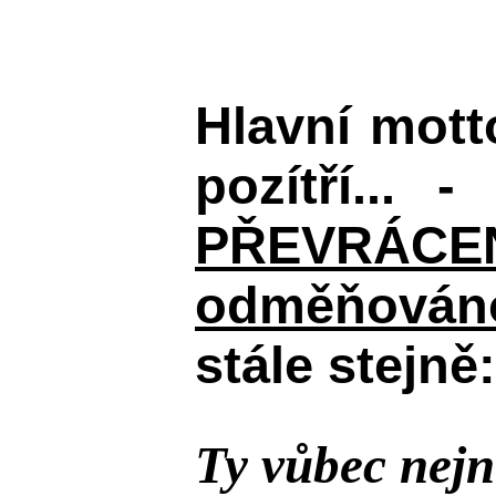
Hlavní mot
pozítří... 
PŘEVRÁCENÉM
odměňováno
stále stejně:
Ty vůbec nejn