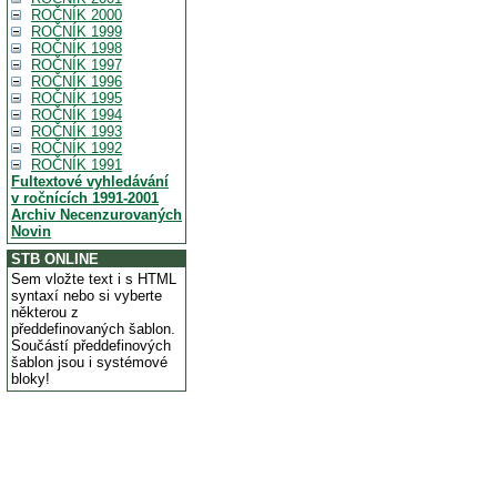
ROČNÍK 2000
ROČNÍK 1999
ROČNÍK 1998
ROČNÍK 1997
ROČNÍK 1996
ROČNÍK 1995
ROČNÍK 1994
ROČNÍK 1993
ROČNÍK 1992
ROČNÍK 1991
Fultextové vyhledávání
v ročnících 1991-2001
Archiv Necenzurovaných
Novin
STB ONLINE
Sem vložte text i s HTML
syntaxí nebo si vyberte
některou z
předdefinovaných šablon.
Součástí předdefinových
šablon jsou i systémové
bloky!