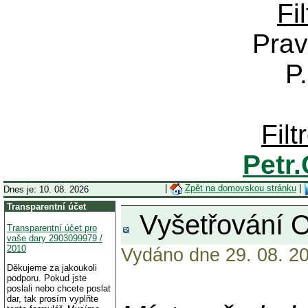
Fi
Prav
P
Fil
Petr
|
Zpět na domovskou stránku
|
Dnes je: 10. 08. 2026
Transparentní účet
Vyšetřování Op
Transparentní účet pro
vaše dary 2903099979 /
2010
Vydáno dne 29. 08. 20
Děkujeme za jakoukoli
podporu. Pokud jste
poslali nebo chcete poslat
dar, tak prosím vyplňte