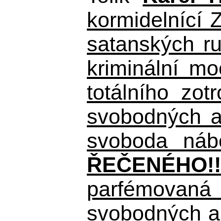
kormidelnící Z
satanských r
kriminální m
totálního zo
svobodných a 
svoboda nábo
ŘEČENÉHO!!
parfémovaná 
svobodných a 