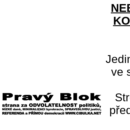
NE
KO
Jedi
ve 
St
pře