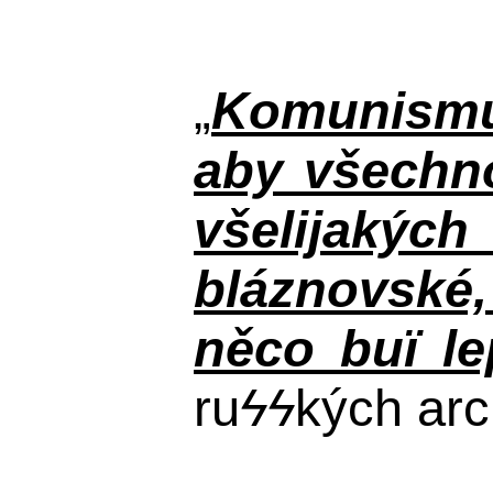
„
Komunismus
aby všechno
všelijakýc
bláznovské, 
něco buï le
ru
ϟϟ
kých arc