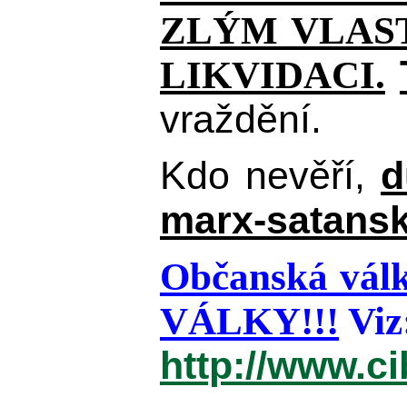
ZLÝM VLAST
LIKVIDACI.
vraždění.
Kdo nevěří,
d
marx-satansk
Občanská válk
VÁLKY!!!
Viz
http://www.c