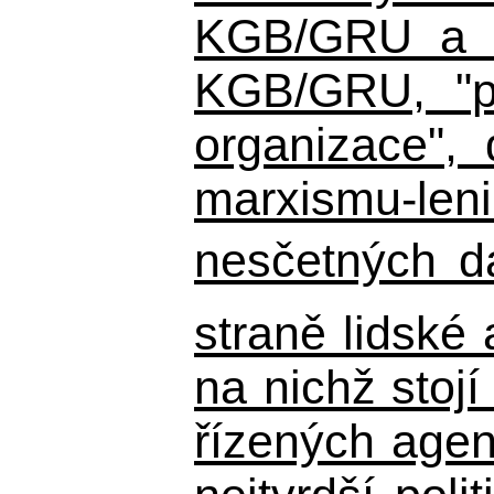
KGB/GRU a ná
KGB/GRU,
"po
organizace", 
marxismu-leni
nesčetných d
straně lidské
na nichž stojí
řízených agen