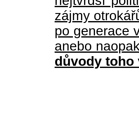
nejtvrdší pol
zájmy otrokář
po generace 
anebo naopak n
důvody toho 