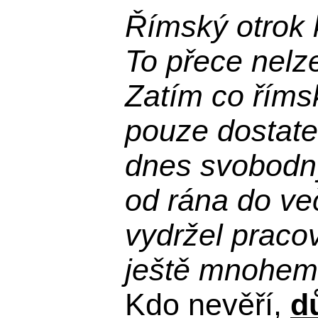
Římský otrok 
To přece nelz
Zatím co říms
pouze dostatek
dnes svobodn
od rána do več
vydržel praco
ještě mnohem 
Kdo nevěří,
d