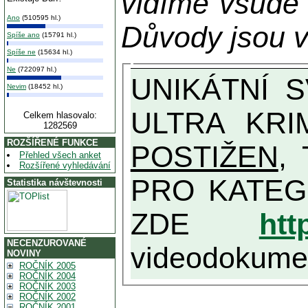
vidíme všude
Ano
(510595 hl.)
Důvody jsou v
Spíše ano
(15791 hl.)
Spíše ne
(15634 hl.)
Ne
(722097 hl.)
UNIKÁTNÍ SVĚDECTVÍ ZE SOUČASNOSTI: PŘEDSEDA VLASTIZRÁDNÉ VLÁDY KGB MIMOŘÁDNĚ DETAILNĚ O
Nevim
(18452 hl.)
ULTRA KRI
Celkem hlasovalo:
1282569
ROZŠÍŘENÉ FUNKCE
POSTIŽEN
, T
Přehled všech anket
Rozšířené vyhledávání
PRO KATEGORII TĚCH VŮBEC NEJVYŠŠÍC
Statistika návštevnosti
ZDE
htt
NECENZUROVANÉ
videodokument
NOVINY
ROČNÍK 2005
ROČNÍK 2004
ROČNÍK 2003
ROČNÍK 2002
ROČNÍK 2001