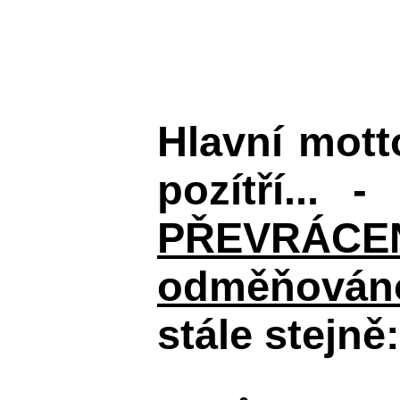
Hlavní mot
pozítří... 
PŘEVRÁCENÉM
odměňováno
stále stejně: