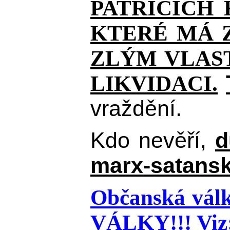
PATŘÍCÍCH
KTERÉ MÁ Z
ZLÝM VLAST
LIKVIDACI.
vraždění.
Kdo nevěří,
d
marx-satansk
Občanská válk
VÁLKY!!!
Viz