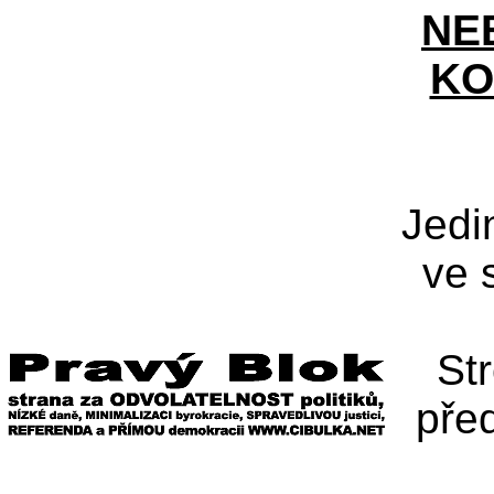
NE
KO
Jedi
ve 
St
pře