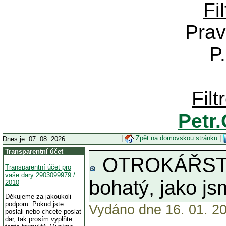
Fi
Prav
P
Fil
Petr
|
Zpět na domovskou stránku
|
Dnes je: 07. 08. 2026
Transparentní účet
OTROKÁŘSTVÍ V
Transparentní účet pro
vaše dary 2903099979 /
bohatý, jako jsm
2010
Děkujeme za jakoukoli
podporu. Pokud jste
Vydáno dne 16. 01. 20
poslali nebo chcete poslat
dar, tak prosím vyplňte