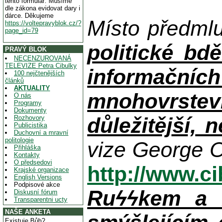
tento formulář. Musíme
dle zákona evidovat dary i
dárce. Děkujeme
Místo předml
https://voltepravyblok.cz/?
page_id=79
politické bdě
PRAVÝ BLOK
NECENZUROVANÁ
TELEVIZE Petra Cibulky
informačníc
100 nejčtenějších
článků
AKTUALITY
mnohovrstev
O nás
Programy
Dokumenty
důležitější, 
Rozhovory
Publicistika
Duchovní a mravní
politologie
vize George O
Přihláška
Kontakty
O předsedovi
http://www.c
Krajské organizace
English Versions
Podpisové akce
Ruϟϟkem a n
Diskusní fórum
Transparentni ucty
NAŠE ANKETA
Existuje Bůh?