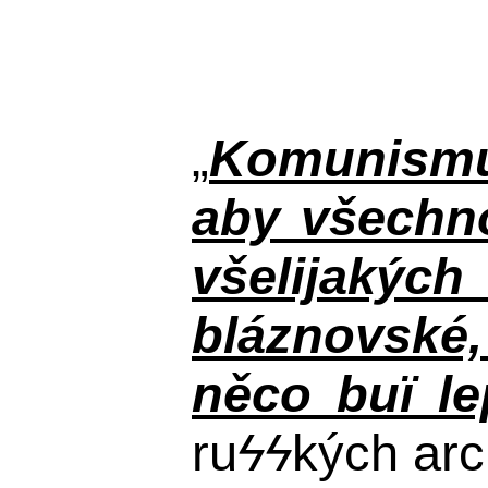
„
Komunismus
aby všechno
všelijakýc
bláznovské, 
něco buï le
ru
ϟϟ
kých arc