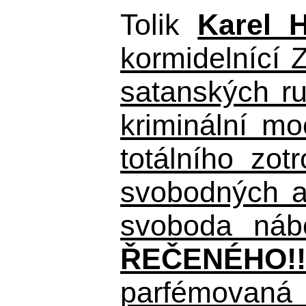
Tolik
Karel 
kormidelnící Z
satanských r
kriminální m
totálního zo
svobodných a 
svoboda nábo
ŘEČENÉHO!!
parfémovaná 