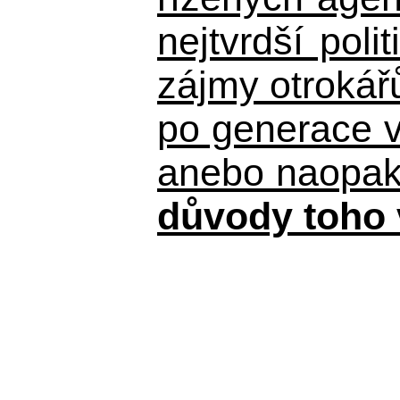
nejtvrdší pol
zájmy otrokář
po generace 
anebo naopak n
důvody toho 