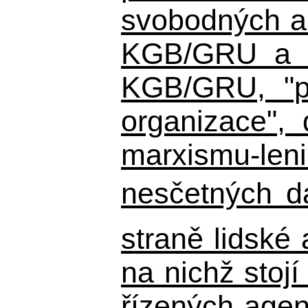
svobodných a 
KGB/GRU a ná
KGB/GRU,
"po
organizace", 
marxismu-leni
nesčetných d
straně lidské
na nichž stojí
řízených agen