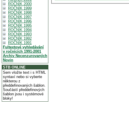
ROČNÍK 2000
ROČNÍK 1999
ROČNÍK 1998
ROČNÍK 1997
ROČNÍK 1996
ROČNÍK 1995
ROČNÍK 1994
ROČNÍK 1993
ROČNÍK 1992
ROČNÍK 1991
Fultextové vyhledávání
v ročnících 1991-2001
Archiv Necenzurovaných
Novin
STB ONLINE
Sem vložte text i s HTML
syntaxí nebo si vyberte
některou z
předdefinovaných šablon.
Součástí předdefinových
šablon jsou i systémové
bloky!