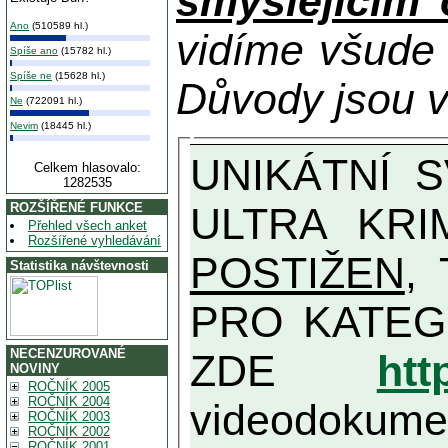
smýšlejícím
Ano
(510589 hl.)
vidíme všude
Spíše ano
(15782 hl.)
Spíše ne
(15628 hl.)
Důvody jsou v
Ne
(722091 hl.)
Nevim
(18445 hl.)
UNIKÁTNÍ SVĚDECTVÍ ZE SOUČASNOSTI: PŘEDSEDA VLASTIZRÁDNÉ VLÁDY KGB MIMOŘÁDNĚ DETAILNĚ O
Celkem hlasovalo:
1282535
ULTRA KRI
ROZŠÍŘENÉ FUNKCE
Přehled všech anket
Rozšířené vyhledávání
POSTIŽEN
, T
Statistika návštevnosti
PRO KATEGORII TĚCH VŮBEC NEJVYŠŠÍC
NECENZUROVANÉ
ZDE
htt
NOVINY
ROČNÍK 2005
ROČNÍK 2004
videodokument
ROČNÍK 2003
ROČNÍK 2002
ROČNÍK 2001