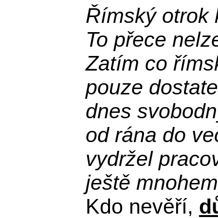
Římský otrok 
To přece nelz
Zatím co říms
pouze dostatek
dnes svobodn
od rána do več
vydržel praco
ještě mnohem 
Kdo nevěří,
d