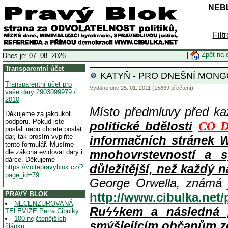
NEBL
Filt
|
Zpět na 
Dnes je: 07. 08. 2026
Transparentní účet
KATYŇ - PRO DNEŠNÍ MONGO
Transparentní účet pro
Vydáno dne 25. 01. 2011 (15839 přečtení)
vaše dary 2903099979 /
2010
Místo předmluvy před k
Děkujeme za jakoukoli
podporu. Pokud jste
politické bdělosti
CO D
poslali nebo chcete poslat
dar, tak prosím vyplňte
informačních stránek 
tento formulář. Musíme
mnohovrstevností a s
dle zákona evidovat dary i
dárce. Děkujeme
důležitější, než každý n
https://voltepravyblok.cz/?
page_id=79
George Orwella, známá 
PRAVÝ BLOK
http://www.cibulka.net
NECENZUROVANÁ
Ruϟϟkem a následná 
TELEVIZE Petra Cibulky
100 nejčtenějších
smýšlejícím občanům z
článků