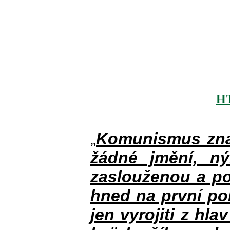
H
„
Komunismus zna
žádné jmění, n
zaslouženou a po
hned na první po
jen vyrojiti z hla