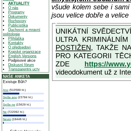
AKTUALITY
všude kolem sebe i sam
O nás
Programy
jsou velice dobře a velic
Dokumenty
Rozhovory
Publicistika
UNIKÁTNÍ SVĚDECTVÍ ZE SOUČASNOSTI: PŘEDSEDA VLASTIZRÁDNÉ VLÁDY KGB MIMOŘÁDNĚ DETAILNĚ O
Duchovní a mravní
politologie
ULTRA KRIMINÁLNÍ
Přihláška
Kontakty
POSTIŽEN
, TAKŽE NA MAXIMÁLNÍ M
O předsedovi
Krajské organizace
PRO KATEGORII TĚCH VŮBEC NEJVYŠŠÍCH PROTINÁRODNÍCH A PROTISTÁT
English Versions
Podpisové akce
ZDE
https://www.
Diskusní fórum
Transparentni ucty
videodokument už z Inter
NAŠE ANKETA
Existuje Bůh?
Ano
(510589 hl.)
Spíše ano
(15784 hl.)
Spíše ne
(15629 hl.)
Ne
(722092 hl.)
Nevim
(18446 hl.)