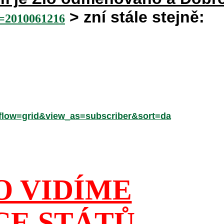
> zní stále stejně:
2010061216
low=grid&view_as=subscriber&sort=da
O VIDÍME
CE STÁTŮ,