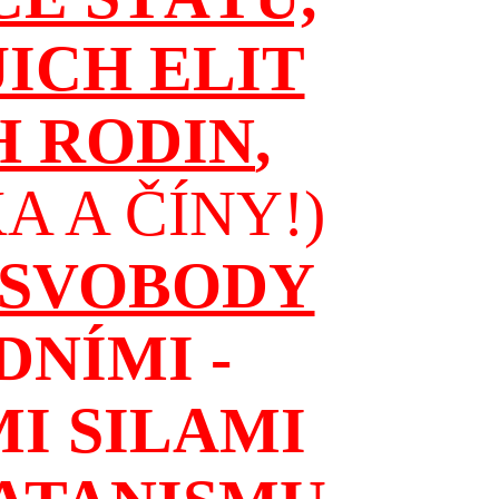
JICH ELIT
H RODIN
,
 A ČÍNY!)
 SVOBODY
NÍMI -
I SILAMI