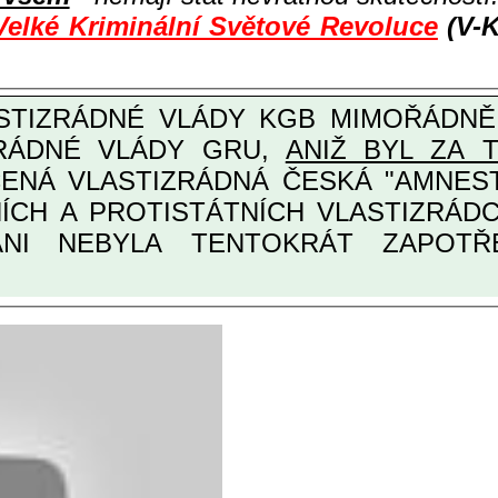
Velké Kriminální Světové Revoluce
(V-K
ZRÁDNÉ VLÁDY GRU,
ANIŽ BYL ZA 
ANI NEBYLA TENTOKRÁT ZAPOTŘEB