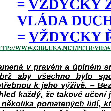
=
VŽDYCKY Z
VLÁDA DUC
=
VŽDYCKY ŘÁD
TTP://WWW.CIBULKA.NET/PETR/VIEW
mená v pravém a úplném smy
ýbrž aby všechno bylo spo
třebnou k jeho výživě. – Bez
hled každý, že takové učení 
v několika pomatených lidí, k