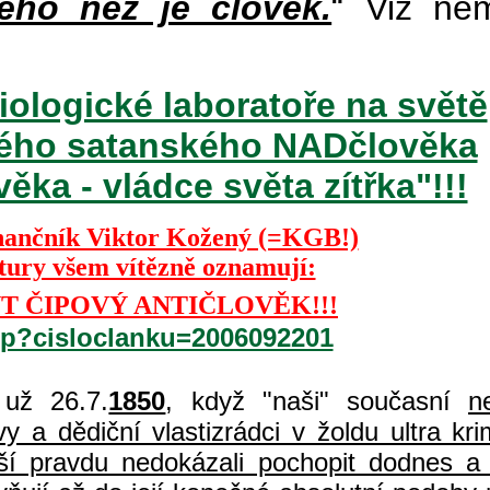
ého než je člověk.
“ Viz ně
iologické laboratoře na světě
ckého satanského NADčlověka
ka - vládce světa zítřka"!!!
nančník Viktor Kožený (=KGB!)
ktury všem vítězně oznamují:
T ČIPOVÝ ANTIČLOVĚK!!!
php?cisloclanku=2006092201
už 26.7.
1850
, když "naši" současní
n
 a dědiční vlastizrádci v žoldu ultra kri
í pravdu nedokázali pochopit dodnes a 