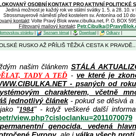
OKOVANÝ OSOBNÍ KONTAKT PRO AKTIVNÍ POLITICKÉ 
Jediná možnost je každý rok ve státní svátky 1. 5. a 28. 10. v
Strossmayerově náměstí před kostelem sv. Antonína od 10 do
rovaný kontakt
: Volte Pravý Blok www.cibulka.net, P. O. BOX 59
Filtrovaný mailový kontakt
:
Petr.Cibulka@PravyBlok.
domovskou stránku
|
Seznam témat
|
Download
|
Odkazy
|
LSKÉ RUSKO AŽ PŘÍLIŠ TĚŽKÁ CESTA K PRAVDĚ..
aždým našim článkem
STÁLÁ AKTUALIZOV
-
ve které je zkon
ĚLAT, TADY A TEĎ
WWW.CIBULKA.NET - psaných od roku 1
ystémovým charakterem, včetně množ
áš jednotlivý článek
- pokud se děsivá a
jako "
" - když veškeré další inform
1984
/petr/view.php?cisloclanku=2011070079
permanentní genocida, vedená hlav
otročené Evropy
, ale i
válka všech prot