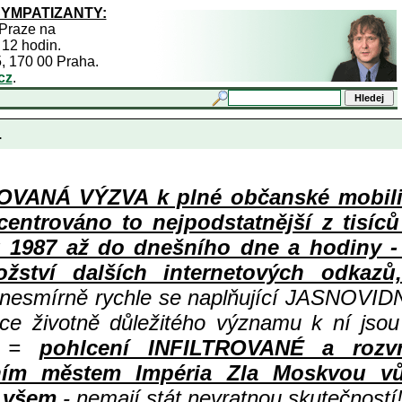
SYMPATIZANTY:
 Praze na
 12 hodin.
5, 170 00 Praha.
cz
.
.
ANÁ VÝZVA k plné občanské mobiliza
centrováno to nejpodstatnější z tisíc
987 až do dnešního dne a hodiny - a
ství dalších internetových odkazů,
 nesmírně rychle se naplňující JASNOVID
ace životně důležitého významu k ní jsou
=
pohlcení INFILTROVANÉ a rozv
ním městem Impéria Zla Moskvou vů
i všem
- nemají stát nevratnou skutečností