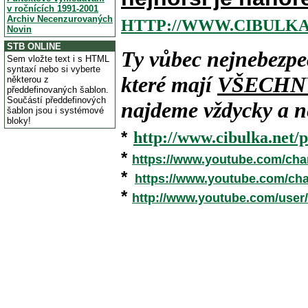
v ročnících 1991-2001
Archiv Necenzurovaných
HTTP://WWW.CIBULKA
Novin
STB ONLINE
Ty vůbec nejnebezpe
Sem vložte text i s HTML
syntaxí nebo si vyberte
které mají
VŠECHN
některou z
předdefinovaných šablon.
Součástí předdefinových
najdeme vždycky a ne
šablon jsou i systémové
bloky!
*
http://www.cibulka.net/p
*
https://www.youtube.com/ch
*
https://www.youtube.com/c
*
http://www.youtube.com/user