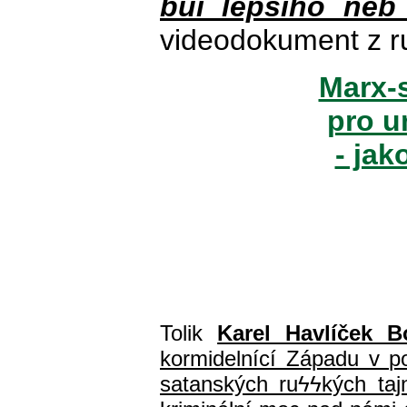
buï lepšího neb
videodokument z r
Marx-s
pro u
- jak
Tolik
Karel Havlíček B
kormidelnící Západu v pol
satanských ru
ϟϟ
kých ta