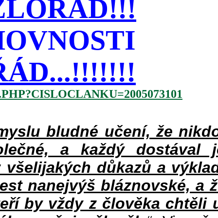
LOŘÁD!!!
HOVNOSTI
...!!!!!!!
.PHP?CISLOCLANKU=2005073101
slu bludné učení, že nikdo
lečné, a každý dostával 
 všelijakých důkazů a výklad
jest nanejvýš bláznovské, a 
teří by vždy z člověka chtěli 