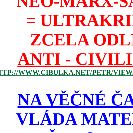
NEO-MARX-S
= ULTRAKR
ZCELA ODL
ANTI - CIVIL
TTP://WWW.CIBULKA.NET/PETR/VIEW
NA VĚČNÉ ČA
VLÁDA MATE