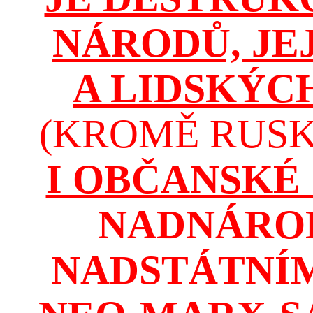
NÁRODŮ, JE
A LIDSKÝC
(KROMĚ RUSKA
I OBČANSKÉ
NADNÁROD
NADSTÁTNÍM