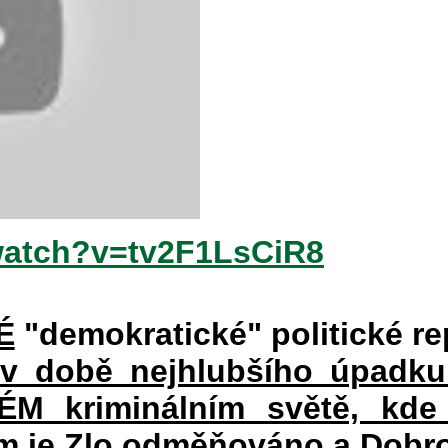
watch?v=tv2F1LsCiR8
É
"demokratické" politické re
 v době nejhlubšího úpadku
 kriminálním světě, kde 
rém je Zlo odměňováno a Dobr