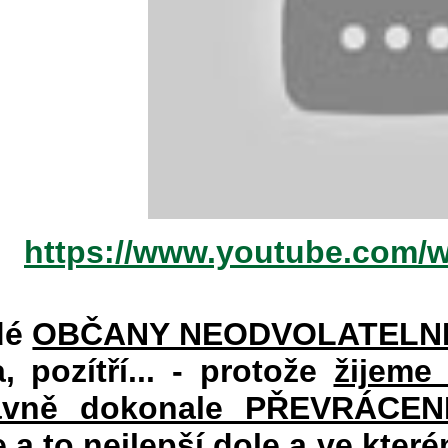
https://www.youtube.com/
dé
OBČANY NEODVOLATELN
a, pozítří... - protože
žijeme
vně dokonale PŘEVRÁCENÉM
e a to nejlepší dole a ve kte