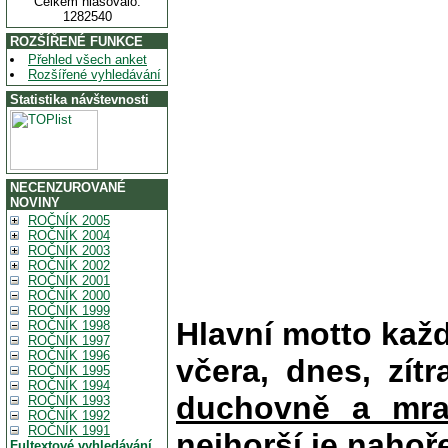
Celkem hlasovalo:
1282540
ROZŠÍŘENÉ FUNKCE
Přehled všech anket
Rozšířené vyhledávání
Statistika návštevnosti
NECENZUROVANÉ
NOVINY
ROČNÍK 2005
ROČNÍK 2004
ROČNÍK 2003
ROČNÍK 2002
ROČNÍK 2001
ROČNÍK 2000
ROČNÍK 1999
Hlavní motto kaž
ROČNÍK 1998
ROČNÍK 1997
ROČNÍK 1996
včera, dnes, zítr
ROČNÍK 1995
ROČNÍK 1994
duchovně a mra
ROČNÍK 1993
ROČNÍK 1992
ROČNÍK 1991
nejhorší je nahoř
Fultextové vyhledávání