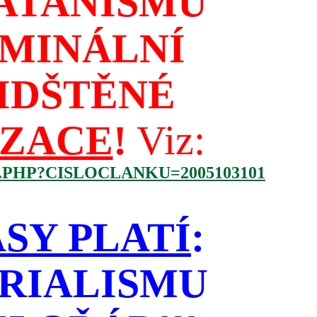
ATANISMU
IMINÁLNÍ
IDŠTĚNÉ
IZACE
!
Viz:
.PHP?CISLOCLANKU=2005103101
SY PLATÍ
:
RIALISMU