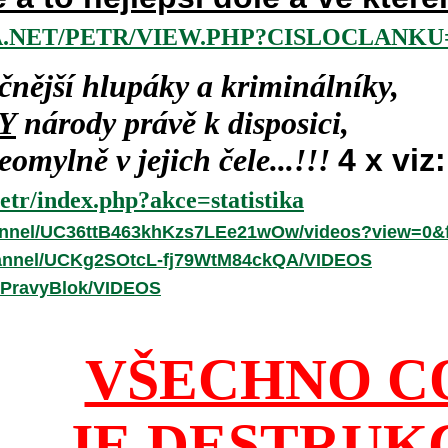
.NET/PETR/VIEW.PHP?CISLOCLANKU=
čnější hlupáky a kriminálníky,
Y
národy právě k disposici,
omylně v jejich čele...!!!
4 x viz:
etr/index.php?akce=statistika
annel/UC36ttB463khKzs7LEe21wOw/videos?view=0&f
hannel/UCKg2SOtcL-fj79WtM84ckQA/VIDEOS
/PravyBlok/VIDEOS
VŠECHNO C
JE DESTRUK