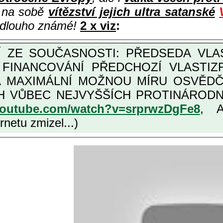
i na sobě
vítězství jejich ultra satanské
e dlouho známé!
2 x viz
:
M FINANCOVÁNÍ PŘEDCHOZÍ VLASTI
OŽNOU MÍRU OSVĚDČENÁ VLASTIZRÁDNÁ ČESKÁ "AMNESTIE", URČENÁ
NÍCH VLASTIZRÁDCŮ, VIZ NAPŘ.
youtube.com/watch?v=srprwzDgFe8
, 
netu zmizel...)