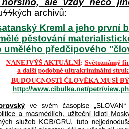
 horšího, ale vždy něco jin
u
ϟϟ
kých archivů:
atanský Kreml a jeho první b
mělé pěstování materialisti
o umělého předčipového "člově
NANEJVÝŠ AKTUÁLNÍ
:
Světoznámý fi
a další podobné ultrakriminální stru
BUDOUCNOSTÍ ČLOVĚKA MUSÍ BÝ
http://www.cibulka.net/petr/view.
orovský
ve svém časopise „SLOVAN“ 
itice a masmédiích, užiteční idioti Moskvy
jných služeb KGB/GRU, tuto nejjednodušš