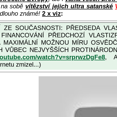
i na sobě
vítězství jejich ultra satanské
e dlouho známé!
2 x viz
:
M FINANCOVÁNÍ PŘEDCHOZÍ VLASTI
OŽNOU MÍRU OSVĚDČENÁ VLASTIZRÁDNÁ ČESKÁ "AMNESTIE", URČENÁ
NÍCH VLASTIZRÁDCŮ, VIZ NAPŘ.
youtube.com/watch?v=srprwzDgFe8
, 
netu zmizel...)