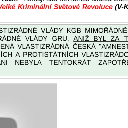
Velké Kriminální Světové Revoluce
(V-K
ZRÁDNÉ VLÁDY GRU,
ANIŽ BYL ZA 
ANI NEBYLA TENTOKRÁT ZAPOTŘEB