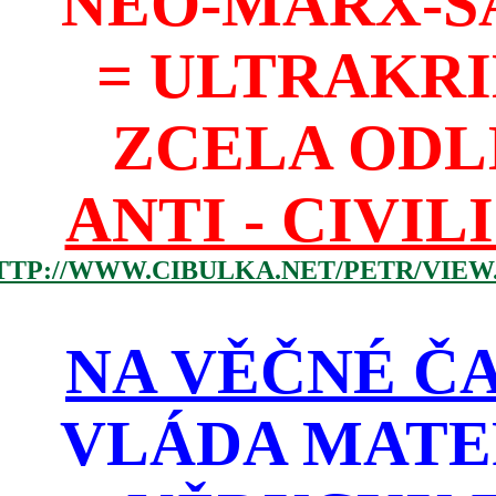
NEO-MARX-S
= ULTRAKR
ZCELA ODL
ANTI - CIVIL
TTP://WWW.CIBULKA.NET/PETR/VIEW
NA VĚČNÉ ČA
VLÁDA MATE