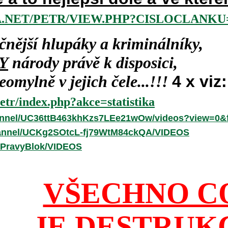
.NET/PETR/VIEW.PHP?CISLOCLANKU=
čnější hlupáky a kriminálníky,
Y
národy právě k disposici,
omylně v jejich čele...!!!
4 x viz:
etr/index.php?akce=statistika
annel/UC36ttB463khKzs7LEe21wOw/videos?view=0&f
hannel/UCKg2SOtcL-fj79WtM84ckQA/VIDEOS
/PravyBlok/VIDEOS
VŠECHNO C
JE DESTRUK