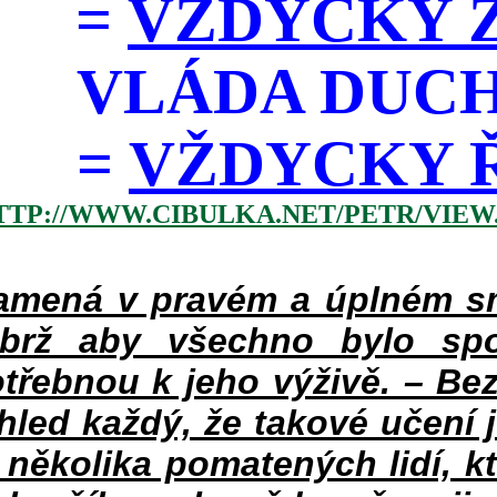
=
VŽDYCKY Z
VLÁDA DUC
=
VŽDYCKY ŘÁD
TTP://WWW.CIBULKA.NET/PETR/VIEW
mená v pravém a úplném smy
ýbrž aby všechno bylo spo
třebnou k jeho výživě. – Bez
hled každý, že takové učení 
v několika pomatených lidí, k