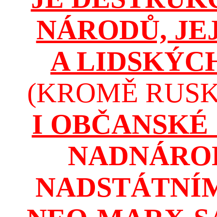
NÁRODŮ, JE
A LIDSKÝC
(KROMĚ RUSKA
I OBČANSKÉ
NADNÁROD
NADSTÁTNÍM