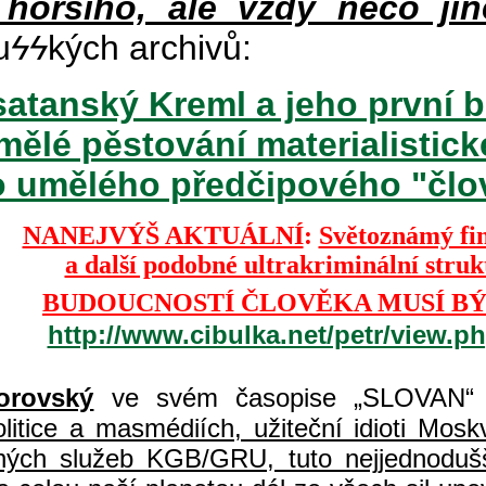
 horšího, ale vždy něco jin
u
ϟϟ
kých archivů:
atanský Kreml a jeho první b
mělé pěstování materialisti
o umělého předčipového "člově
NANEJVÝŠ AKTUÁLNÍ
:
Světoznámý fi
a další podobné ultrakriminální stru
BUDOUCNOSTÍ ČLOVĚKA MUSÍ BÝ
http://www.cibulka.net/petr/view.
orovský
ve svém časopise „SLOVAN“ 
itice a masmédiích, užiteční idioti Moskvy
jných služeb KGB/GRU, tuto nejjednodušš