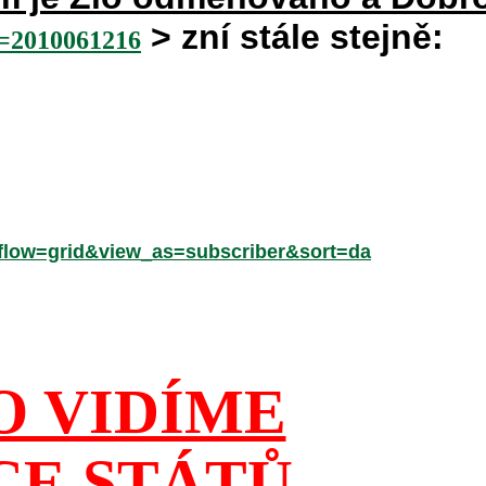
> zní stále stejně:
2010061216
low=grid&view_as=subscriber&sort=da
O VIDÍME
CE STÁTŮ,