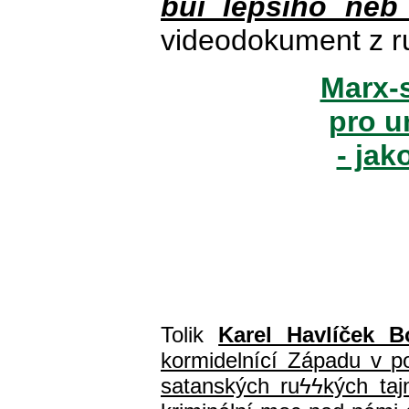
buï lepšího neb
videodokument z r
Marx-s
pro u
- jak
Tolik
Karel Havlíček B
kormidelnící Západu v pol
satanských ru
ϟϟ
kých ta