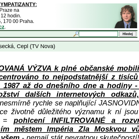
SYMPATIZANTY:
 Praze na
 12 hodin.
5, 170 00 Praha.
cz
.
secká, Cepl (TV Nova)
ANÁ VÝZVA k plné občanské mobiliza
centrováno to nejpodstatnější z tisíc
987 až do dnešního dne a hodiny - a
ství dalších internetových odkazů,
 nesmírně rychle se naplňující JASNOVID
ace životně důležitého významu k ní jsou
=
pohlcení INFILTROVANÉ a rozv
ním městem Impéria Zla Moskvou vů
i všem
- nemají stát nevratnou skutečností