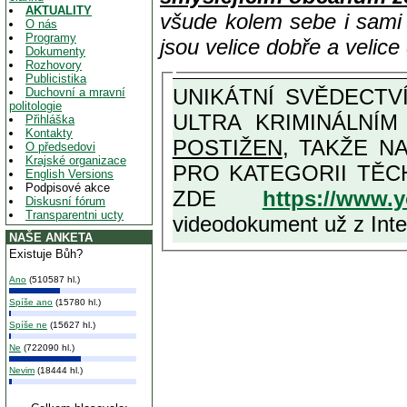
AKTUALITY
všude kolem sebe i sam
O nás
Programy
jsou velice dobře a velic
Dokumenty
Rozhovory
Publicistika
UNIKÁTNÍ SVĚDECTVÍ ZE SOUČASNOSTI: PŘEDSEDA VLASTIZRÁDNÉ VLÁDY KGB MIMOŘÁDNĚ DETAILNĚ O
Duchovní a mravní
politologie
ULTRA KRIMINÁLNÍ
Přihláška
Kontakty
POSTIŽEN
, TAKŽE NA MAXIMÁLNÍ M
O předsedovi
Krajské organizace
PRO KATEGORII TĚCH VŮBEC NEJVYŠŠÍCH PROTINÁRODNÍCH A PROTISTÁT
English Versions
Podpisové akce
ZDE
https://www.
Diskusní fórum
Transparentni ucty
videodokument už z Inter
NAŠE ANKETA
Existuje Bůh?
Ano
(510587 hl.)
Spíše ano
(15780 hl.)
Spíše ne
(15627 hl.)
Ne
(722090 hl.)
Nevim
(18444 hl.)