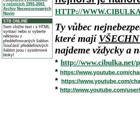
v ročnících 1991-2001
Archiv Necenzurovaných
HTTP://WWW.CIBULKA
Novin
STB ONLINE
Ty vůbec nejnebezpe
Sem vložte text i s HTML
syntaxí nebo si vyberte
které mají
VŠECHN
některou z
předdefinovaných šablon.
Součástí předdefinových
najdeme vždycky a ne
šablon jsou i systémové
bloky!
*
http://www.cibulka.net/p
*
https://www.youtube.com/ch
*
https://www.youtube.com/c
*
http://www.youtube.com/user