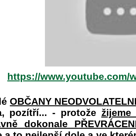
https://www.youtube.com/
dé
OBČANY NEODVOLATELN
a, pozítří... - protože
žijeme
vně dokonale PŘEVRÁCENÉM
e a to nejlepší dole a ve kte