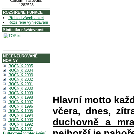
Celkem hlasovalo:
1282528
ROZŠÍŘENÉ FUNKCE
Přehled všech anket
Rozšířené vyhledávání
Statistika návštevnosti
NECENZUROVANÉ
NOVINY
ROČNÍK 2005
ROČNÍK 2004
ROČNÍK 2003
ROČNÍK 2002
ROČNÍK 2001
ROČNÍK 2000
ROČNÍK 1999
Hlavní motto kaž
ROČNÍK 1998
ROČNÍK 1997
ROČNÍK 1996
včera, dnes, zítr
ROČNÍK 1995
ROČNÍK 1994
duchovně a mra
ROČNÍK 1993
ROČNÍK 1992
ROČNÍK 1991
nejhorší je nahoř
Fultextové vyhledávání