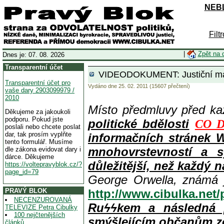
NEBL
Filt
|
Zpět na 
Dnes je: 07. 08. 2026
Transparentní účet
VIDEODOKUMENT: Justiční mafie
Transparentní účet pro
Vydáno dne 25. 02. 2011 (15607 přečtení)
vaše dary 2903099979 /
2010
Místo předmluvy před k
Děkujeme za jakoukoli
podporu. Pokud jste
politické bdělosti
CO D
poslali nebo chcete poslat
dar, tak prosím vyplňte
informačních stránek 
tento formulář. Musíme
mnohovrstevností a s
dle zákona evidovat dary i
dárce. Děkujeme
důležitější, než každý n
https://voltepravyblok.cz/?
page_id=79
George Orwella, známá 
PRAVÝ BLOK
http://www.cibulka.net
NECENZUROVANÁ
Ruϟϟkem a následná 
TELEVIZE Petra Cibulky
100 nejčtenějších
smýšlejícím občanům z
článků