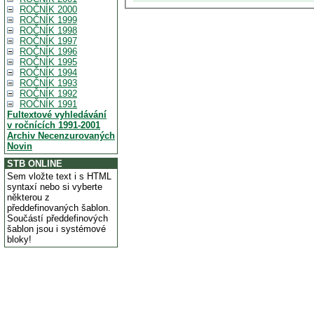
ROČNÍK 2000
ROČNÍK 1999
ROČNÍK 1998
ROČNÍK 1997
ROČNÍK 1996
ROČNÍK 1995
ROČNÍK 1994
ROČNÍK 1993
ROČNÍK 1992
ROČNÍK 1991
Fultextové vyhledávání
v ročnících 1991-2001
Archiv Necenzurovaných
Novin
STB ONLINE
Sem vložte text i s HTML
syntaxí nebo si vyberte
některou z
předdefinovaných šablon.
Součástí předdefinových
šablon jsou i systémové
bloky!