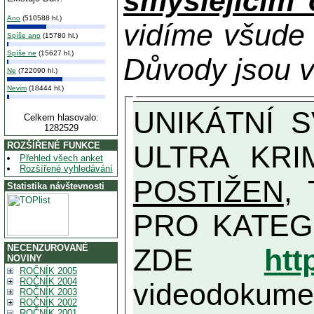
smýšlejícím
Ano
(510588 hl.)
vidíme všude
Spíše ano
(15780 hl.)
Spíše ne
(15627 hl.)
Důvody jsou v
Ne
(722090 hl.)
Nevim
(18444 hl.)
UNIKÁTNÍ SVĚDECTVÍ ZE SOUČASNOSTI: PŘEDSEDA VLASTIZRÁDNÉ VLÁDY KGB MIMOŘÁDNĚ DETAILNĚ O
Celkem hlasovalo:
1282529
ULTRA KRI
ROZŠÍŘENÉ FUNKCE
Přehled všech anket
Rozšířené vyhledávání
POSTIŽEN
, T
Statistika návštevnosti
PRO KATEGORII TĚCH VŮBEC NEJVYŠŠÍC
NECENZUROVANÉ
ZDE
htt
NOVINY
ROČNÍK 2005
ROČNÍK 2004
videodokument
ROČNÍK 2003
ROČNÍK 2002
ROČNÍK 2001