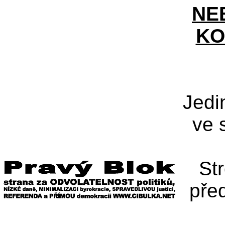
NE
KO
Jedi
ve 
St
pře