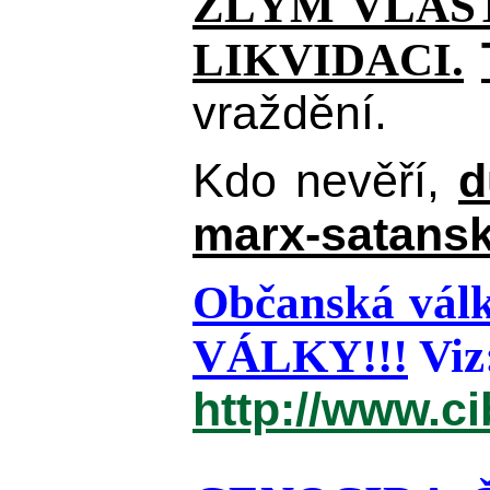
ZLÝM VLAST
LIKVIDACI.
vraždění.
Kdo nevěří,
d
marx-satansk
Občanská válk
VÁLKY!!!
Viz
http://www.c