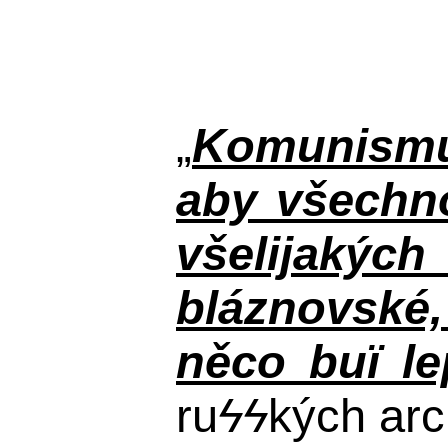
„
Komunismus
aby všechno
všelijakýc
bláznovské, 
něco buï le
ru
ϟϟ
kých arc