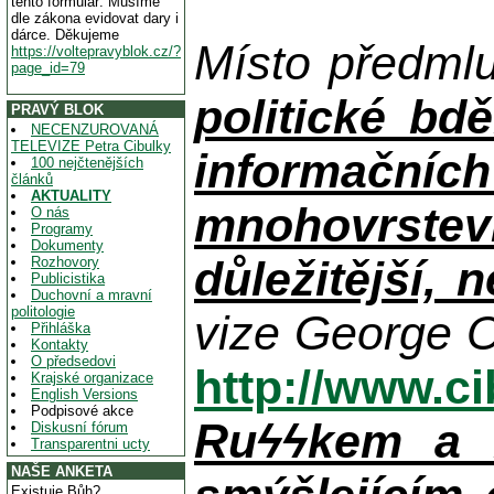
tento formulář. Musíme
dle zákona evidovat dary i
dárce. Děkujeme
Místo předml
https://voltepravyblok.cz/?
page_id=79
politické bdě
PRAVÝ BLOK
NECENZUROVANÁ
TELEVIZE Petra Cibulky
informačníc
100 nejčtenějších
článků
AKTUALITY
mnohovrstev
O nás
Programy
Dokumenty
důležitější, 
Rozhovory
Publicistika
Duchovní a mravní
politologie
vize George O
Přihláška
Kontakty
O předsedovi
http://www.c
Krajské organizace
English Versions
Podpisové akce
Ruϟϟkem a n
Diskusní fórum
Transparentni ucty
NAŠE ANKETA
Existuje Bůh?