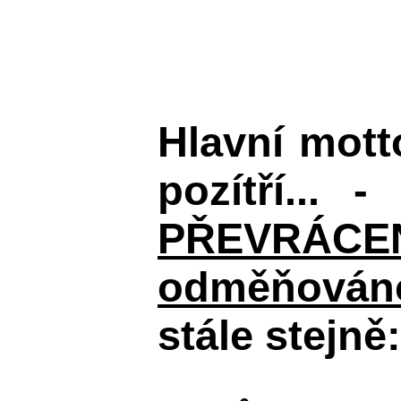
Hlavní mot
pozítří... 
PŘEVRÁCENÉM
odměňováno
stále stejně: