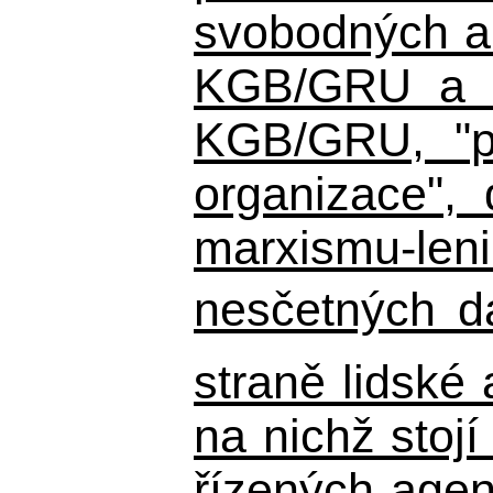
svobodných a 
KGB/GRU a ná
KGB/GRU,
"po
organizace", 
marxismu-leni
nesčetných d
straně lidské
na nichž stojí
řízených agen