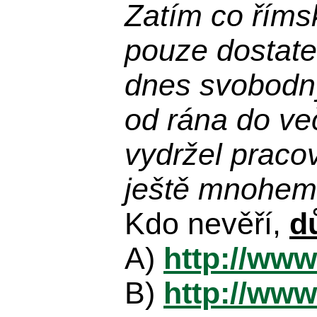
Zatím co říms
pouze dostatek
dnes svobodn
od rána do več
vydržel praco
ještě mnohem 
Kdo nevěří,
d
A)
http://www
B)
http://www