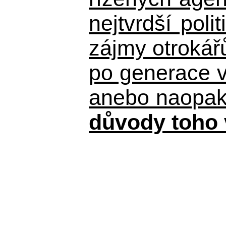
nejtvrdší pol
zájmy otrokář
po generace 
anebo naopak n
důvody toho 