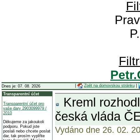
Fi
Prav
P
Fil
Petr
|
Zpět na domovskou stránku
|
Dnes je: 07. 08. 2026
Transparentní účet
Kreml rozhodl
Transparentní účet pro
vaše dary 2903099979 /
česká vláda Č
2010
Děkujeme za jakoukoli
podporu. Pokud jste
Vydáno dne 26. 02. 20
poslali nebo chcete poslat
dar, tak prosím vyplňte