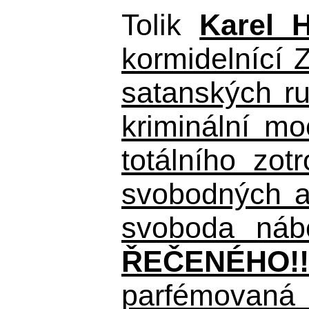
Tolik
Karel 
kormidelnící Z
satanských r
kriminální m
totálního zo
svobodných a 
svoboda nábo
ŘEČENÉHO!!
parfémovaná 