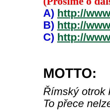
(Prosíme o da
A)
http://www
B)
http://www
C)
http://www
MOTTO:
Římský otrok 
To přece nelz