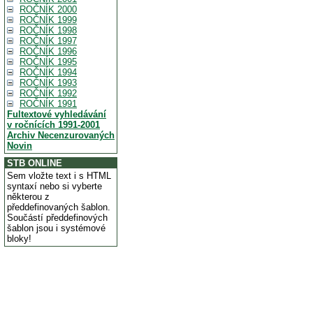
ROČNÍK 2000
ROČNÍK 1999
ROČNÍK 1998
ROČNÍK 1997
ROČNÍK 1996
ROČNÍK 1995
ROČNÍK 1994
ROČNÍK 1993
ROČNÍK 1992
ROČNÍK 1991
Fultextové vyhledávání
v ročnících 1991-2001
Archiv Necenzurovaných
Novin
STB ONLINE
Sem vložte text i s HTML
syntaxí nebo si vyberte
některou z
předdefinovaných šablon.
Součástí předdefinových
šablon jsou i systémové
bloky!