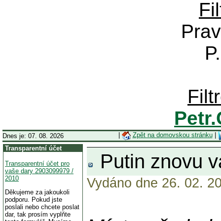
Fi
Prav
P
Fil
Petr
|
Zpět na domovskou stránku
|
Dnes je: 07. 08. 2026
Transparentní účet
Putin znovu va
Transparentní účet pro
vaše dary 2903099979 /
2010
Vydáno dne 26. 02. 20
Děkujeme za jakoukoli
podporu. Pokud jste
poslali nebo chcete poslat
dar, tak prosím vyplňte