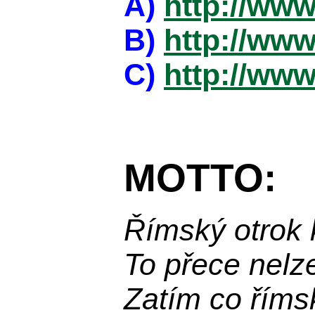
A)
http://www
B)
http://www
C)
http://www
MOTTO:
Římský otrok 
To přece nelz
Zatím co říms