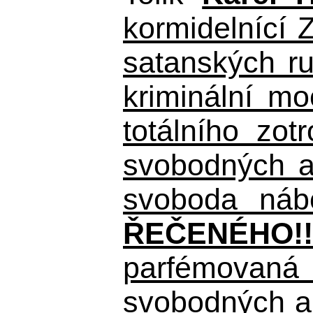
kormidelnící Z
satanských r
kriminální m
totálního zo
svobodných a 
svoboda nábo
ŘEČENÉHO!!
parfémovaná 
svobodných a 