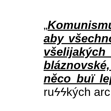
„
Komunismus
aby všechno
všelijakýc
bláznovské, 
něco buï le
ru
ϟϟ
kých arc