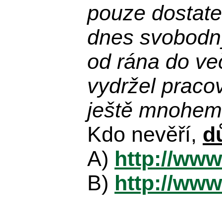
pouze dostatek
dnes svobodn
od rána do več
vydržel praco
ještě mnohem 
Kdo nevěří,
d
A)
http://www
B)
http://www