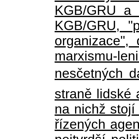
KGB/GRU a ná
KGB/GRU,
"po
organizace", 
marxismu-leni
nesčetných d
straně lidské
na nichž stojí
řízených agen