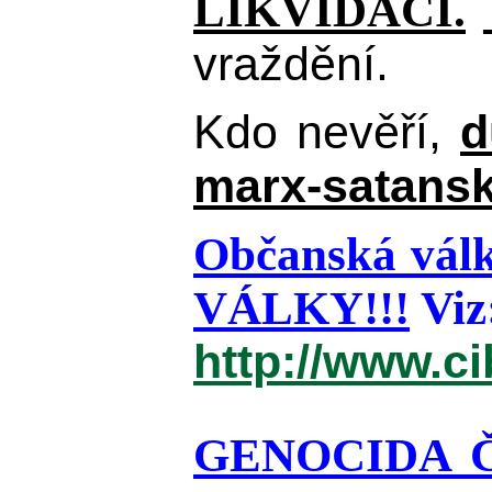
LIKVIDACI.
vraždění.
Kdo nevěří,
d
marx-satansk
Občanská válk
VÁLKY!!!
Viz
http://www.c
GENOCIDA 