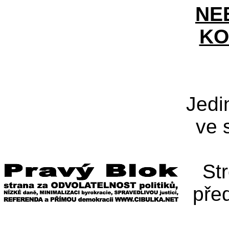
NE
KO
Jedi
ve 
St
pře