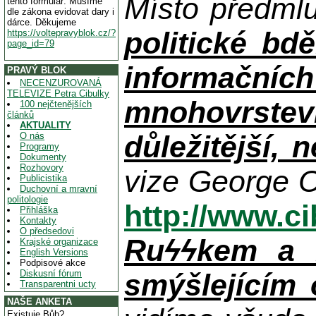
Místo předml
tento formulář. Musíme
dle zákona evidovat dary i
dárce. Děkujeme
politické bdě
https://voltepravyblok.cz/?
page_id=79
informačníc
PRAVÝ BLOK
NECENZUROVANÁ
TELEVIZE Petra Cibulky
mnohovrstev
100 nejčtenějších
článků
AKTUALITY
důležitější, 
O nás
Programy
Dokumenty
Rozhovory
vize George O
Publicistika
Duchovní a mravní
politologie
http://www.c
Přihláška
Kontakty
O předsedovi
Ruϟϟkem a n
Krajské organizace
English Versions
Podpisové akce
Diskusní fórum
smýšlejícím
Transparentni ucty
NAŠE ANKETA
Existuje Bůh?