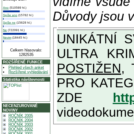
vidíme všude
Ano
(510589 hl.)
Důvody jsou v
Spíše ano
(15782 hl.)
Spíše ne
(15628 hl.)
Ne
(722091 hl.)
UNIKÁTNÍ SVĚDECTVÍ ZE SOUČASNOSTI: PŘEDSEDA VLASTIZRÁDNÉ VLÁDY KGB MIMOŘÁDNĚ DETAILNĚ O
Nevim
(18445 hl.)
ULTRA KRI
Celkem hlasovalo:
1282535
ROZŠÍŘENÉ FUNKCE
POSTIŽEN
, T
Přehled všech anket
Rozšířené vyhledávání
PRO KATEGORII TĚCH VŮBEC NEJVYŠŠÍC
Statistika návštevnosti
ZDE
htt
NECENZUROVANÉ
videodokument
NOVINY
ROČNÍK 2005
ROČNÍK 2004
ROČNÍK 2003
ROČNÍK 2002
ROČNÍK 2001