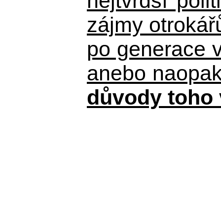
nejtvrdší pol
zájmy otrokář
po generace 
anebo naopak n
důvody toho 