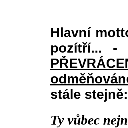
Hlavní mot
pozítří... 
PŘEVRÁCENÉM
odměňováno
stále stejně:
Ty vůbec nejn