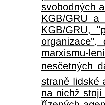
svobodných a 
KGB/GRU a ná
KGB/GRU,
"po
organizace", 
marxismu-leni
nesčetných d
straně lidské
na nichž stojí
řízených agen