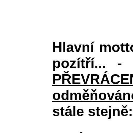
Hlavní mot
pozítří... 
PŘEVRÁCENÉM
odměňováno
stále stejně: