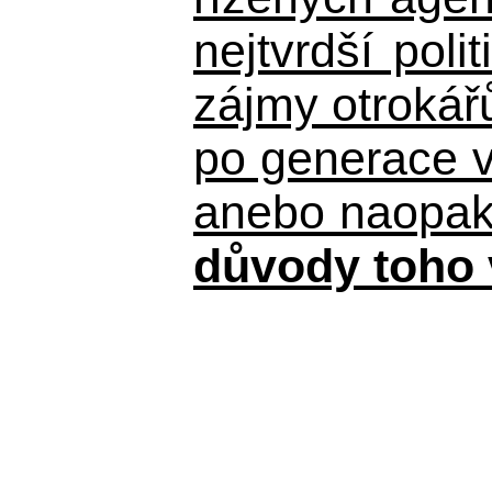
nejtvrdší pol
zájmy otrokář
po generace 
anebo naopak n
důvody toho 