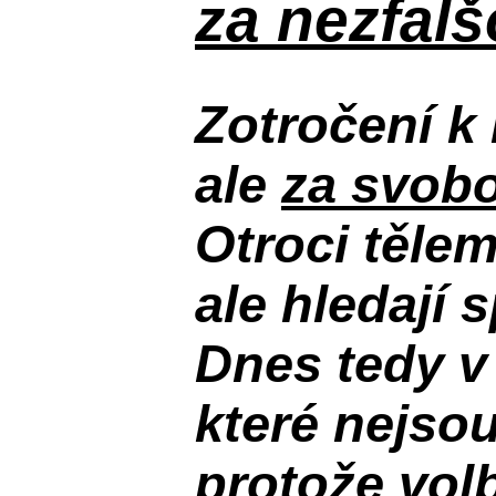
za nezfal
Zotročení k 
ale
za svobo
Otroci těle
ale hledají 
Dnes tedy v
které nejso
protože volb