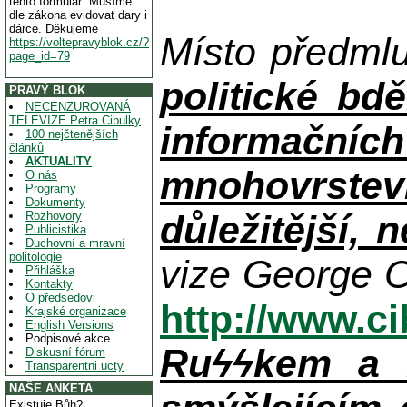
tento formulář. Musíme
dle zákona evidovat dary i
dárce. Děkujeme
Místo předml
https://voltepravyblok.cz/?
page_id=79
politické bdě
PRAVÝ BLOK
NECENZUROVANÁ
TELEVIZE Petra Cibulky
informačníc
100 nejčtenějších
článků
AKTUALITY
mnohovrstev
O nás
Programy
Dokumenty
důležitější, 
Rozhovory
Publicistika
Duchovní a mravní
politologie
vize George O
Přihláška
Kontakty
O předsedovi
http://www.c
Krajské organizace
English Versions
Podpisové akce
Ruϟϟkem a n
Diskusní fórum
Transparentni ucty
NAŠE ANKETA
Existuje Bůh?