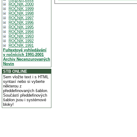
ROČNÍK 2000
ROČNÍK 1999
ROČNÍK 1998
ROČNÍK 1997
ROČNÍK 1996
ROČNÍK 1995
ROČNÍK 1994
ROČNÍK 1993
ROČNÍK 1992
ROČNÍK 1991
Fultextové vyhledávání
v ročnících 1991-2001
Archiv Necenzurovaných
Novin
STB ONLINE
Sem vložte text i s HTML
syntaxí nebo si vyberte
některou z
předdefinovaných šablon.
Součástí předdefinových
šablon jsou i systémové
bloky!