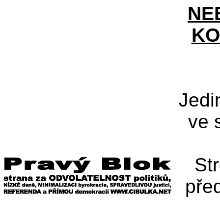
NE
KO
Jedi
ve 
St
pře