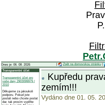
Fi
Prav
P
Fil
Petr
|
Zpět na domovskou stránku
|
Dnes je: 06. 08. 2026
Transparentní účet
Kupředu pravá
Transparentní účet pro
vaše dary 2903099979 /
zemím!!!
2010
Děkujeme za jakoukoli
podporu. Pokud jste
Vydáno dne 01. 05. 20
poslali nebo chcete poslat
dar, tak prosím vyplňte