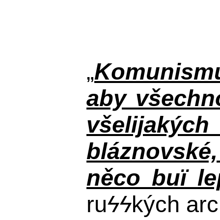
„
Komunismus
aby všechno
všelijakýc
bláznovské, 
něco buï le
ru
ϟϟ
kých arc