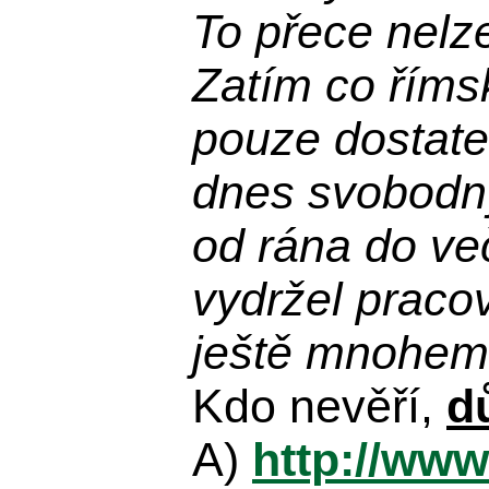
To přece nelz
Zatím co říms
pouze dostatek
dnes svobodn
od rána do več
vydržel praco
ještě mnohem 
Kdo nevěří,
d
A)
http://www