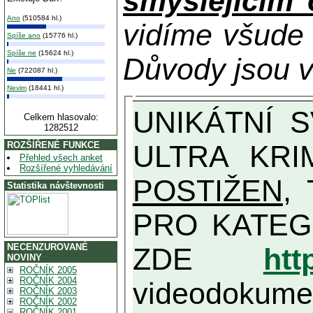
smýšlejícím
Ano
(510584 hl.)
vidíme všude
Spíše ano
(15776 hl.)
Spíše ne
(15624 hl.)
Důvody jsou v
Ne
(722087 hl.)
Nevim
(18441 hl.)
UNIKÁTNÍ SVĚDECTVÍ ZE SOUČASNOSTI: PŘEDSEDA VLASTIZRÁDNÉ VLÁDY KGB MIMOŘÁDNĚ DETAILNĚ O
Celkem hlasovalo:
1282512
ULTRA KRI
ROZŠÍŘENÉ FUNKCE
Přehled všech anket
Rozšířené vyhledávání
POSTIŽEN
, T
Statistika návštevnosti
PRO KATEGORII TĚCH VŮBEC NEJVYŠŠÍC
NECENZUROVANÉ
ZDE
htt
NOVINY
ROČNÍK 2005
ROČNÍK 2004
videodokument
ROČNÍK 2003
ROČNÍK 2002
ROČNÍK 2001