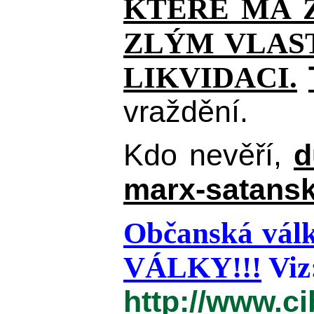
KTERÉ MÁ Z
ZLÝM VLAST
LIKVIDACI.
vraždění.
Kdo nevěří,
d
marx-satansk
Občanská válk
VÁLKY!!!
Viz
http://www.c