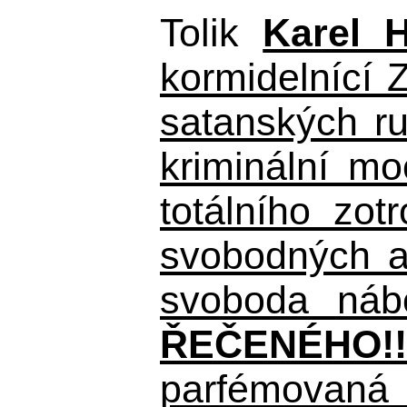
Tolik
Karel 
kormidelnící Z
satanských r
kriminální m
totálního zo
svobodných a 
svoboda nábo
ŘEČENÉHO!!
parfémovaná 