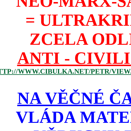
NEO-MARX-S
= ULTRAKR
ZCELA ODL
ANTI - CIVIL
TTP://WWW.CIBULKA.NET/PETR/VIEW
NA VĚČNÉ ČA
VLÁDA MATE