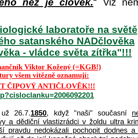
ého než je člověk.
“ Viz ně
iologické laboratoře na světě
ckého satanského NADčlověka
ka - vládce světa zítřka"!!!
nančník Viktor Kožený (=KGB!)
ktury všem vítězně oznamují:
T ČIPOVÝ ANTIČLOVĚK!!!
php?cisloclanku=2006092201
už 26.7.
1850
, když "naši" současní
n
 a dědiční vlastizrádci v žoldu ultra kri
í pravdu nedokázali pochopit dodnes a 