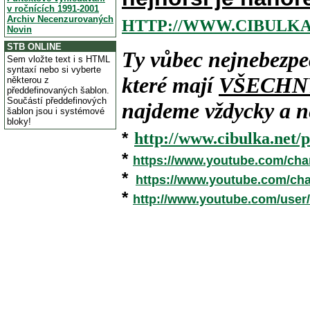
v ročnících 1991-2001
Archiv Necenzurovaných
HTTP://WWW.CIBULKA
Novin
STB ONLINE
Ty vůbec nejnebezpe
Sem vložte text i s HTML
syntaxí nebo si vyberte
které mají
VŠECHN
některou z
předdefinovaných šablon.
Součástí předdefinových
najdeme vždycky a ne
šablon jsou i systémové
bloky!
*
http://www.cibulka.net/p
*
https://www.youtube.com/ch
*
https://www.youtube.com/c
*
http://www.youtube.com/user