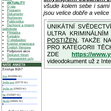
AKTUALITY
všude kolem sebe i sam
O nás
Programy
jsou velice dobře a velic
Dokumenty
Rozhovory
Publicistika
UNIKÁTNÍ SVĚDECTVÍ ZE SOUČASNOSTI: PŘEDSEDA VLASTIZRÁDNÉ VLÁDY KGB MIMOŘÁDNĚ DETAILNĚ O
Duchovní a mravní
politologie
ULTRA KRIMINÁLNÍ
Přihláška
Kontakty
POSTIŽEN
, TAKŽE NA MAXIMÁLNÍ M
O předsedovi
Krajské organizace
PRO KATEGORII TĚCH VŮBEC NEJVYŠŠÍCH PROTINÁRODNÍCH A PROTISTÁT
English Versions
Podpisové akce
ZDE
https://www.
Diskusní fórum
Transparentni ucty
videodokument už z Inter
NAŠE ANKETA
Existuje Bůh?
Ano
(510584 hl.)
Spíše ano
(15775 hl.)
Spíše ne
(15623 hl.)
Ne
(722087 hl.)
Nevim
(18441 hl.)