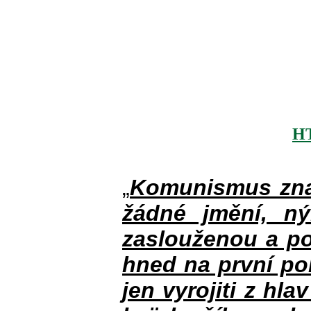
H
„
Komunismus zna
žádné jmění, n
zaslouženou a po
hned na první po
jen vyrojiti z hla