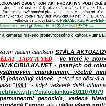
OKOVANÝ OSOBNÍ KONTAKT PRO AKTIVNÍ POLITICKÉ 
Jediná možnost je každý rok ve státní svátky 1. 5. a 28. 10. v
Strossmayerově náměstí před kostelem sv. Antonína od 10 do
rovaný kontakt
: Volte Pravý Blok www.cibulka.net, P. O. BOX 59
Filtrovaný mailový kontakt
:
Petr.Cibulka@PravyBlok.
domovskou stránku
|
Seznam témat
|
Download
|
Odkazy
|
 a kamarád ruského protievropského diktátora Putina Lu
aždým našim článkem
STÁLÁ AKTUALIZOV
-
ve které je zkon
ĚLAT, TADY A TEĎ
WWW.CIBULKA.NET - psaných od roku 1
ystémovým charakterem, včetně množ
áš jednotlivý článek
- pokud se děsivá a
jako "
" - když veškeré další inform
1984
/petr/view.php?cisloclanku=2011070079
permanentní genocida, vedená hlav
otročené Evropy
, ale i
válka všech prot