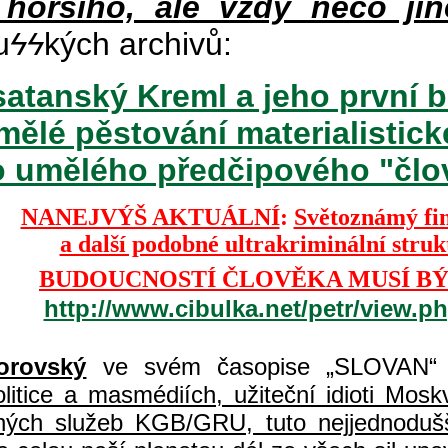
 horšího, ale vždy něco jin
u
ϟϟ
kých archivů:
atanský Kreml a jeho první b
mělé pěstování materialisti
o umělého předčipového "člově
NANEJVÝŠ AKTUÁLNÍ
:
Světoznámý fi
a další podobné ultrakriminální stru
BUDOUCNOSTÍ ČLOVĚKA MUSÍ BÝ
http://www.cibulka.net/petr/view.
orovský
ve svém časopise „SLOVAN“ 
itice a masmédiích, užiteční idioti Moskvy
jných služeb KGB/GRU, tuto nejjednodušš