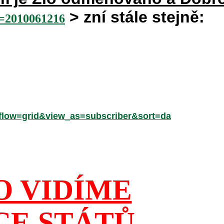
> zní stále stejně:
2010061216
low=grid&view_as=subscriber&sort=da
O VIDÍME
CE STÁTŮ,