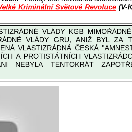
Velké Kriminální Světové Revoluce
(V-K
ZRÁDNÉ VLÁDY GRU,
ANIŽ BYL ZA 
ANI NEBYLA TENTOKRÁT ZAPOTŘEB