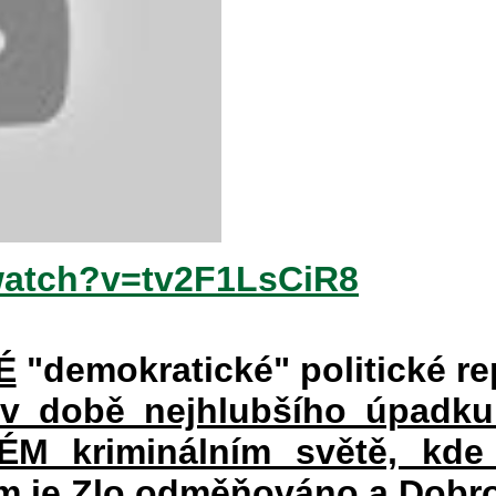
watch?v=tv2F1LsCiR8
É
"demokratické" politické re
 v době nejhlubšího úpadku
 kriminálním světě, kde 
rém je Zlo odměňováno a Dobr