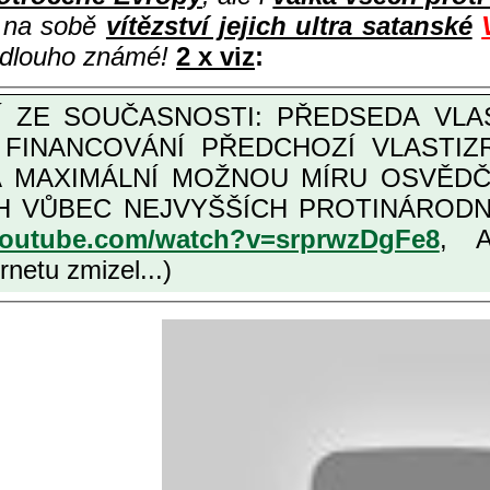
i na sobě
vítězství jejich ultra satanské
e dlouho známé!
2 x viz
:
M FINANCOVÁNÍ PŘEDCHOZÍ VLASTI
OŽNOU MÍRU OSVĚDČENÁ VLASTIZRÁDNÁ ČESKÁ "AMNESTIE", URČENÁ
NÍCH VLASTIZRÁDCŮ, VIZ NAPŘ.
youtube.com/watch?v=srprwzDgFe8
, 
netu zmizel...)