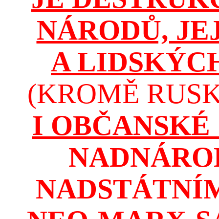
NÁRODŮ, JE
A LIDSKÝC
(KROMĚ RUSKA
I OBČANSKÉ
NADNÁROD
NADSTÁTNÍM