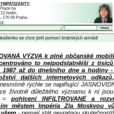
SYMPATIZANTY:
 Praze na
 12 hodin.
5, 170 00 Praha.
cz
.
kašenko se chce jistit pomocí bratrských armád!
ANÁ VÝZVA k plné občanské mobiliza
centrováno to nejpodstatnější z tisíc
987 až do dnešního dne a hodiny - a
ství dalších internetových odkazů,
 nesmírně rychle se naplňující JASNOVID
ace životně důležitého významu k ní jsou
=
pohlcení INFILTROVANÉ a rozv
ním městem Impéria Zla Moskvou vů
i všem
- nemají stát nevratnou skutečností