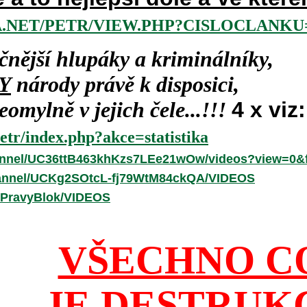
.NET/PETR/VIEW.PHP?CISLOCLANKU=
čnější hlupáky a kriminálníky,
Y
národy právě k disposici,
omylně v jejich čele...!!!
4 x viz:
etr/index.php?akce=statistika
annel/UC36ttB463khKzs7LEe21wOw/videos?view=0&f
hannel/UCKg2SOtcL-fj79WtM84ckQA/VIDEOS
/PravyBlok/VIDEOS
VŠECHNO C
JE DESTRUK