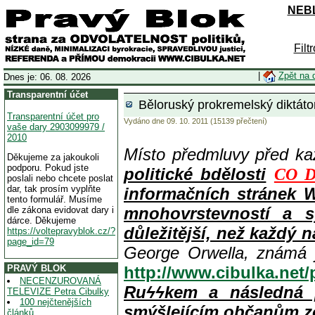
NEBL
Filt
|
Zpět na 
Dnes je: 06. 08. 2026
Transparentní účet
Běloruský prokremelský diktátor
Transparentní účet pro
Vydáno dne 09. 10. 2011 (15139 přečtení)
vaše dary 2903099979 /
2010
Místo předmluvy před k
Děkujeme za jakoukoli
podporu. Pokud jste
politické bdělosti
CO D
poslali nebo chcete poslat
dar, tak prosím vyplňte
informačních stránek 
tento formulář. Musíme
mnohovrstevností a s
dle zákona evidovat dary i
dárce. Děkujeme
důležitější, než každý n
https://voltepravyblok.cz/?
page_id=79
George Orwella, známá 
PRAVÝ BLOK
http://www.cibulka.net
NECENZUROVANÁ
Ruϟϟkem a následná 
TELEVIZE Petra Cibulky
100 nejčtenějších
smýšlejícím občanům z
článků