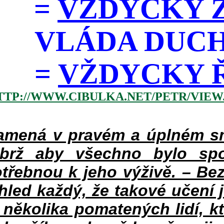
=
VŽDYCKY Z
VLÁDA DUC
=
VŽDYCKY ŘÁD
TTP://WWW.CIBULKA.NET/PETR/VIEW
mená v pravém a úplném smy
ýbrž aby všechno bylo spo
třebnou k jeho výživě. – Bez
hled každý, že takové učení 
v několika pomatených lidí, k