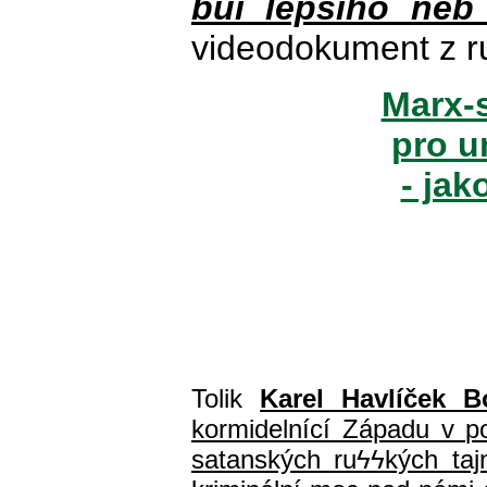
buï lepšího neb
videodokument z r
Marx-s
pro u
- jak
Tolik
Karel Havlíček B
kormidelnící Západu v pol
satanských ru
ϟϟ
kých ta