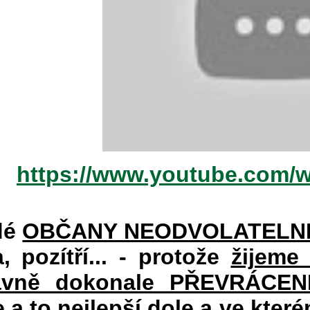
https://www.youtube.com/
dé
OBČANY NEODVOLATELN
a, pozítří... - protože
žijeme
vně dokonale PŘEVRÁCENÉM
e a to nejlepší dole a ve kte