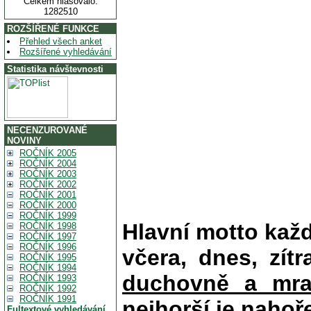
Celkem hlasovalo:
1282510
ROZŠÍŘENÉ FUNKCE
Přehled všech anket
Rozšířené vyhledávání
Statistika návštevnosti
NECENZUROVANÉ
NOVINY
ROČNÍK 2005
ROČNÍK 2004
ROČNÍK 2003
ROČNÍK 2002
ROČNÍK 2001
ROČNÍK 2000
ROČNÍK 1999
Hlavní motto kaž
ROČNÍK 1998
ROČNÍK 1997
ROČNÍK 1996
včera, dnes, zítr
ROČNÍK 1995
ROČNÍK 1994
duchovně a mra
ROČNÍK 1993
ROČNÍK 1992
ROČNÍK 1991
nejhorší je nahoř
Fultextové vyhledávání