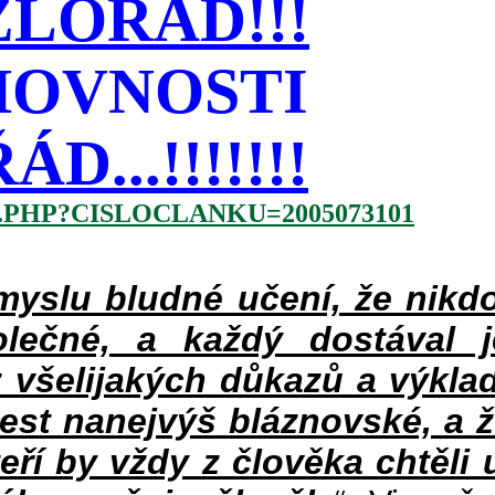
LOŘÁD!!!
HOVNOSTI
...!!!!!!!
.PHP?CISLOCLANKU=2005073101
slu bludné učení, že nikdo
lečné, a každý dostával 
 všelijakých důkazů a výklad
jest nanejvýš bláznovské, a 
teří by vždy z člověka chtěli 