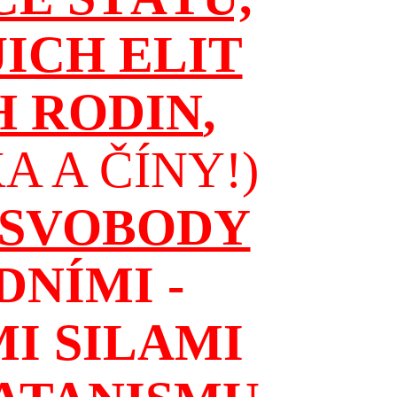
JICH ELIT
H RODIN
,
 A ČÍNY!)
 SVOBODY
NÍMI -
I SILAMI