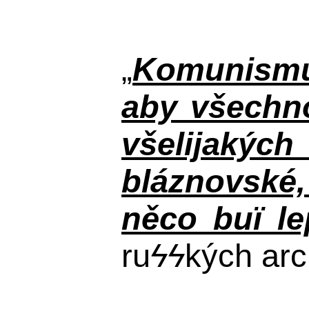
„
Komunismus
aby všechno
všelijakýc
bláznovské, 
něco buï le
ru
ϟϟ
kých arc