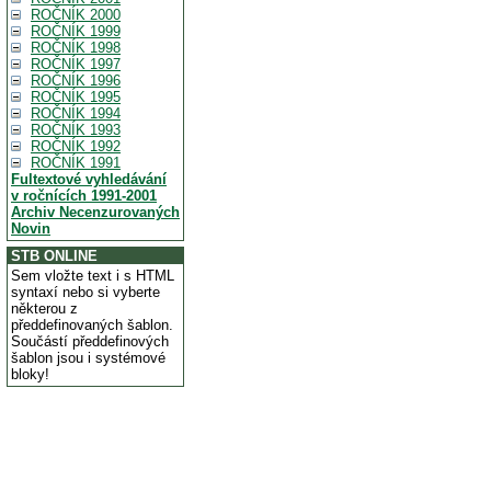
ROČNÍK 2000
ROČNÍK 1999
ROČNÍK 1998
ROČNÍK 1997
ROČNÍK 1996
ROČNÍK 1995
ROČNÍK 1994
ROČNÍK 1993
ROČNÍK 1992
ROČNÍK 1991
Fultextové vyhledávání
v ročnících 1991-2001
Archiv Necenzurovaných
Novin
STB ONLINE
Sem vložte text i s HTML
syntaxí nebo si vyberte
některou z
předdefinovaných šablon.
Součástí předdefinových
šablon jsou i systémové
bloky!