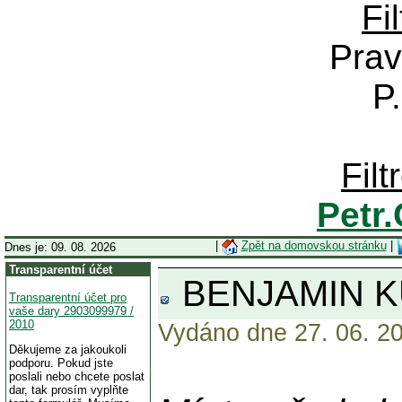
Fi
Prav
P
Fil
Petr
|
Zpět na domovskou stránku
|
Dnes je: 09. 08. 2026
Transparentní účet
BENJAMIN K
Transparentní účet pro
vaše dary 2903099979 /
2010
Vydáno dne 27. 06. 20
Děkujeme za jakoukoli
podporu. Pokud jste
poslali nebo chcete poslat
dar, tak prosím vyplňte