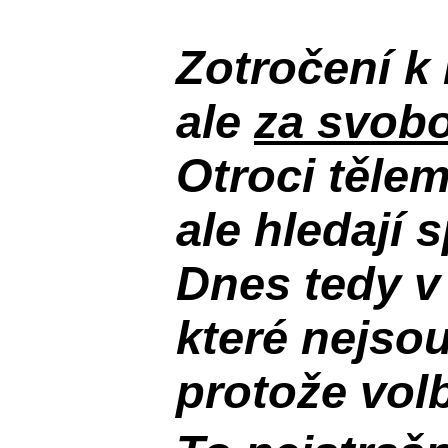
Zotročení k 
ale
za svobo
Otroci těle
ale hledají 
Dnes tedy v
které nejso
protože volb