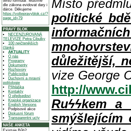
Místo předml
tento formulář. Musíme
dle zákona evidovat dary i
dárce. Děkujeme
politické bdě
https://voltepravyblok.cz/?
page_id=79
informačníc
PRAVÝ BLOK
NECENZUROVANÁ
TELEVIZE Petra Cibulky
mnohovrstev
100 nejčtenějších
článků
AKTUALITY
důležitější, 
O nás
Programy
Dokumenty
Rozhovory
vize George O
Publicistika
Duchovní a mravní
politologie
http://www.c
Přihláška
Kontakty
O předsedovi
Ruϟϟkem a n
Krajské organizace
English Versions
Podpisové akce
Diskusní fórum
smýšlejícím
Transparentni ucty
NAŠE ANKETA
Existuje Bůh?