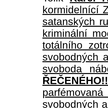
kormidelnící Z
satanských r
kriminální m
totálního zo
svobodných a 
svoboda nábo
ŘEČENÉHO!!
parfémovaná 
svobodných a 