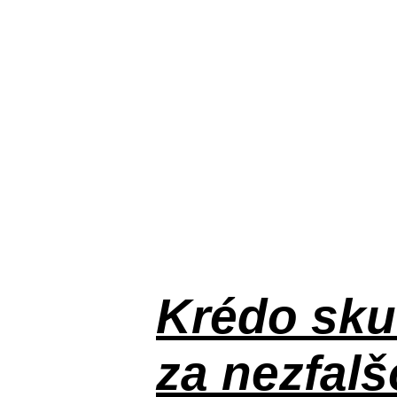
Krédo
sku
za nezfal