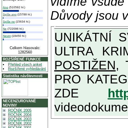
vidíme všude
Ano
(510592 hl.)
Důvody jsou v
Spíše ano
(15788 hl.)
Spíše ne
(15634 hl.)
Ne
(722096 hl.)
UNIKÁTNÍ SVĚDECTVÍ ZE SOUČASNOSTI: PŘEDSEDA VLASTIZRÁDNÉ VLÁDY KGB MIMOŘÁDNĚ DETAILNĚ O
Nevim
(18450 hl.)
ULTRA KRI
Celkem hlasovalo:
1282560
ROZŠÍŘENÉ FUNKCE
POSTIŽEN
, T
Přehled všech anket
Rozšířené vyhledávání
PRO KATEGORII TĚCH VŮBEC NEJVYŠŠÍC
Statistika návštevnosti
ZDE
htt
NECENZUROVANÉ
videodokument
NOVINY
ROČNÍK 2005
ROČNÍK 2004
ROČNÍK 2003
ROČNÍK 2002
ROČNÍK 2001