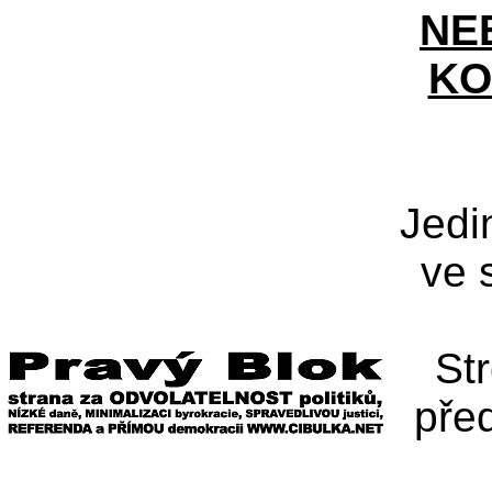
NE
KO
Jedi
ve 
St
pře