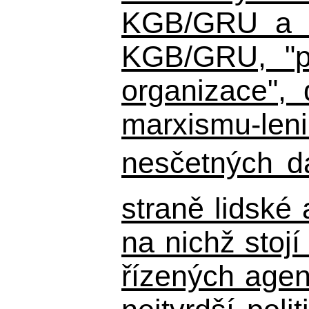
KGB/GRU a ná
KGB/GRU,
"po
organizace", 
marxismu-leni
nesčetných d
straně lidské
na nichž stojí
řízených agen