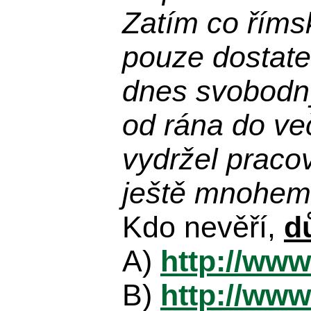
Zatím co říms
pouze dostatek
dnes svobodn
od rána do več
vydržel praco
ještě mnohem 
Kdo nevěří,
d
A)
http://www
B)
http://www