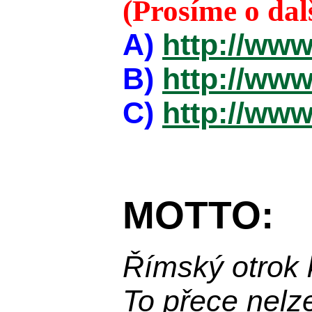
(Prosíme o da
A)
http://www
B)
http://www
C)
http://www
MOTTO:
Římský otrok 
To přece nelz