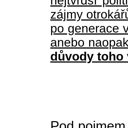
nejtvrdší pol
zájmy otrokář
po generace 
anebo naopak n
důvody toho 
Pod pojmem 