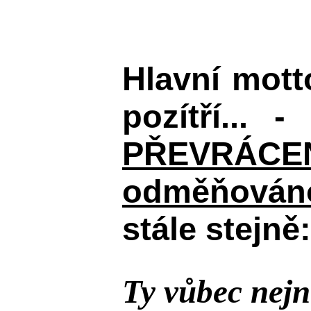
Hlavní mot
pozítří... 
PŘEVRÁCENÉM
odměňováno
stále stejně:
Ty vůbec nejn