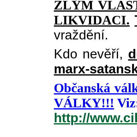
ZLÝM VLAST
LIKVIDACI.
vraždění.
Kdo nevěří,
d
marx-satansk
Občanská válk
VÁLKY!!!
Viz
http://www.c