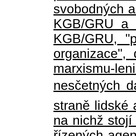
svobodných a 
KGB/GRU a ná
KGB/GRU,
"po
organizace", 
marxismu-leni
nesčetných d
straně lidské
na nichž stojí
řízených agen