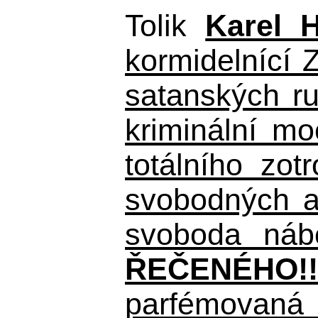
Tolik
Karel 
kormidelnící Z
satanských r
kriminální m
totálního zo
svobodných a 
svoboda nábo
ŘEČENÉHO!!
parfémovaná 