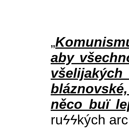
„
Komunismus
aby všechno
všelijakýc
bláznovské, 
něco buï le
ru
ϟϟ
kých arc