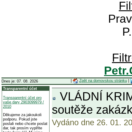
Fi
Prav
P
Fil
Petr
|
Zpět na domovskou stránku
|
Dnes je: 07. 08. 2026
Transparentní účet
VLÁDNÍ KRIMIN
Transparentní účet pro
vaše dary 2903099979 /
soutěže zakázk
2010
Děkujeme za jakoukoli
podporu. Pokud jste
Vydáno dne 26. 01. 20
poslali nebo chcete poslat
dar, tak prosím vyplňte