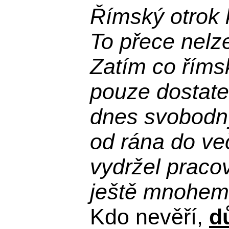
Římský otrok 
To přece nelz
Zatím co říms
pouze dostatek
dnes svobodn
od rána do več
vydržel praco
ještě mnohem 
Kdo nevěří,
d