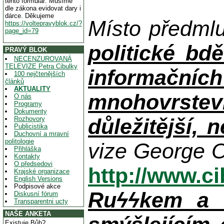
tento formulář. Musíme
dle zákona evidovat dary i
dárce. Děkujeme
Místo předml
https://voltepravyblok.cz/?
page_id=79
politické bdě
PRAVÝ BLOK
NECENZUROVANÁ
TELEVIZE Petra Cibulky
informačníc
100 nejčtenějších
článků
AKTUALITY
mnohovrstev
O nás
Programy
Dokumenty
důležitější, 
Rozhovory
Publicistika
Duchovní a mravní
politologie
vize George O
Přihláška
Kontakty
O předsedovi
http://www.c
Krajské organizace
English Versions
Podpisové akce
Ruϟϟkem a n
Diskusní fórum
Transparentni ucty
NAŠE ANKETA
Existuje Bůh?