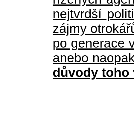
nejtvrdší pol
zájmy otrokář
po generace 
anebo naopak n
důvody toho 