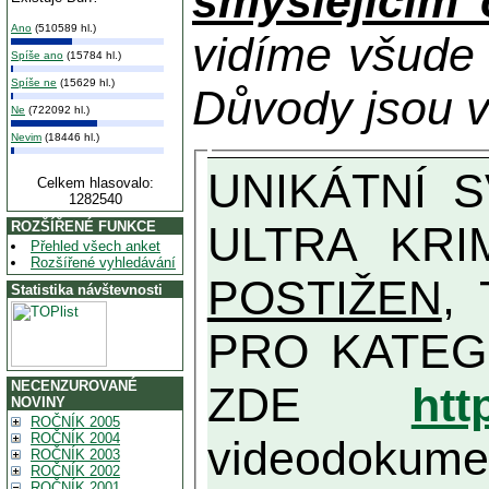
smýšlejícím
Ano
(510589 hl.)
vidíme všude
Spíše ano
(15784 hl.)
Spíše ne
(15629 hl.)
Důvody jsou v
Ne
(722092 hl.)
Nevim
(18446 hl.)
UNIKÁTNÍ SVĚDECTVÍ ZE SOUČASNOSTI: PŘEDSEDA VLASTIZRÁDNÉ VLÁDY KGB MIMOŘÁDNĚ DETAILNĚ O
Celkem hlasovalo:
1282540
ULTRA KRI
ROZŠÍŘENÉ FUNKCE
Přehled všech anket
Rozšířené vyhledávání
POSTIŽEN
, T
Statistika návštevnosti
PRO KATEGORII TĚCH VŮBEC NEJVYŠŠÍC
NECENZUROVANÉ
ZDE
htt
NOVINY
ROČNÍK 2005
ROČNÍK 2004
videodokument
ROČNÍK 2003
ROČNÍK 2002
ROČNÍK 2001