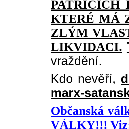
PATŘÍCÍCH
KTERÉ MÁ Z
ZLÝM VLAST
LIKVIDACI.
vraždění.
Kdo nevěří,
d
marx-satansk
Občanská válk
VÁLKY!!!
Viz