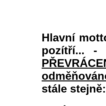
Hlavní mot
pozítří... 
PŘEVRÁCENÉM
odměňováno
stále stejně: