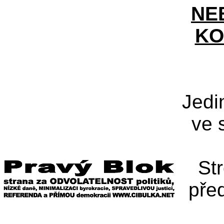
NE
KO
Jedi
ve 
St
pře