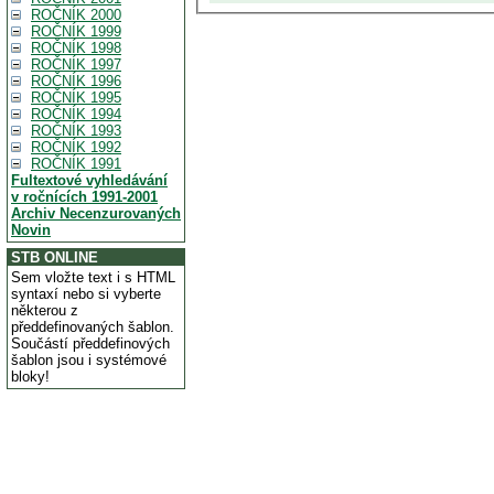
ROČNÍK 2000
ROČNÍK 1999
ROČNÍK 1998
ROČNÍK 1997
ROČNÍK 1996
ROČNÍK 1995
ROČNÍK 1994
ROČNÍK 1993
ROČNÍK 1992
ROČNÍK 1991
Fultextové vyhledávání
v ročnících 1991-2001
Archiv Necenzurovaných
Novin
STB ONLINE
Sem vložte text i s HTML
syntaxí nebo si vyberte
některou z
předdefinovaných šablon.
Součástí předdefinových
šablon jsou i systémové
bloky!