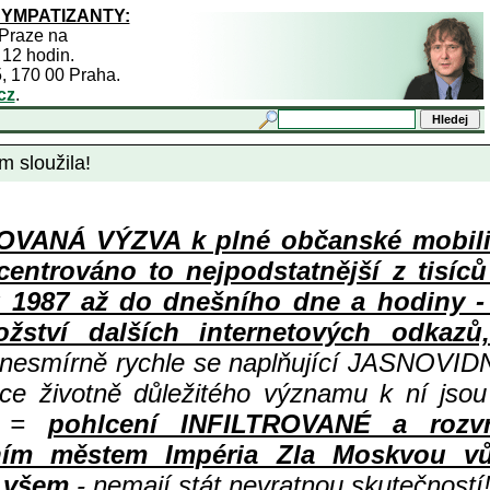
SYMPATIZANTY:
 Praze na
 12 hodin.
5, 170 00 Praha.
cz
.
 sloužila!
ANÁ VÝZVA k plné občanské mobiliza
centrováno to nejpodstatnější z tisíc
987 až do dnešního dne a hodiny - a
ství dalších internetových odkazů,
 nesmírně rychle se naplňující JASNOVID
ace životně důležitého významu k ní jsou
=
pohlcení INFILTROVANÉ a rozv
ním městem Impéria Zla Moskvou vů
i všem
- nemají stát nevratnou skutečností