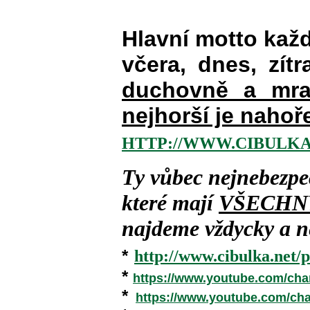
Hlavní motto kaž
včera, dnes, zítr
duchovně a mra
nejhorší je nahoř
HTTP://WWW.CIBULKA
Ty vůbec nejnebezpe
které mají
VŠECHN
najdeme vždycky a ne
*
http://www.cibulka.net/p
*
https://www.youtube.com/ch
*
https://www.youtube.com/c