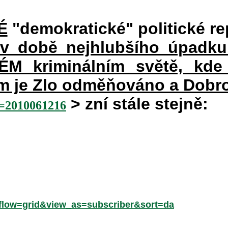
É
"demokratické" politické re
 v době nejhlubšího úpadku
 kriminálním světě, kde 
rém je Zlo odměňováno a Dobr
> zní stále stejně:
2010061216
low=grid&view_as=subscriber&sort=da