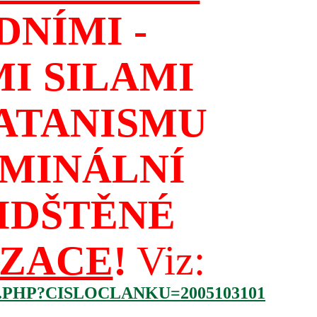
NÍMI -
I SILAMI
ATANISMU
IMINÁLNÍ
IDŠTĚNÉ
IZACE
!
Viz:
.PHP?CISLOCLANKU=2005103101