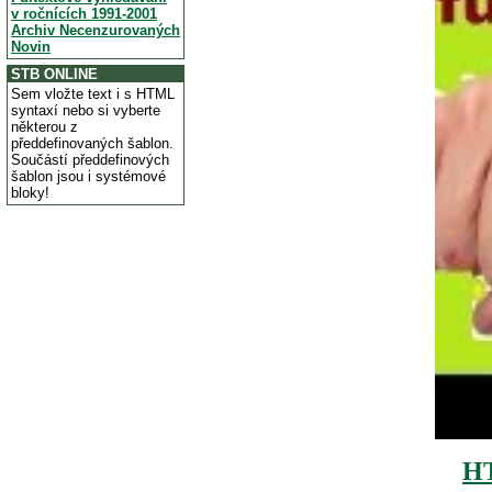
v ročnících 1991-2001
Archiv Necenzurovaných
Novin
STB ONLINE
Sem vložte text i s HTML
syntaxí nebo si vyberte
některou z
předdefinovaných šablon.
Součástí předdefinových
šablon jsou i systémové
bloky!
H