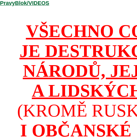
/PravyBlok/VIDEOS
VŠECHNO C
JE DESTRUK
NÁRODŮ, JE
A LIDSKÝC
(KROMĚ RUSKA
I OBČANSKÉ