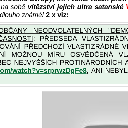
i na sobě
vítězství jejich ultra satanské
e dlouho známé!
2 x viz
:
OBČANY NEODVOLATELNÝCH "DEMO
ČASNOSTI
: PŘEDSEDA VLASTIZRÁDNÉ VLÁD
COVÁNÍ PŘEDCHOZÍ VLASTIZRÁDNÉ 
LASTIZRÁDNÁ ČESKÁ "AMNESTIE", URČENÁ PRO
KATEGORII TĚCH VŮBEC NEJVYŠŠÍCH PRO
.com/watch?v=srprwzDgFe8
, ANI NEBYL