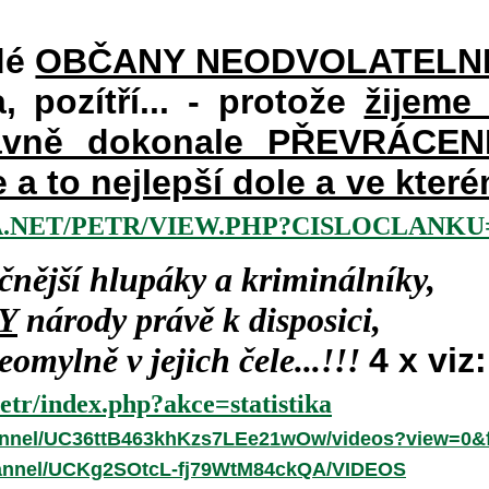
dé
OBČANY NEODVOLATELN
a, pozítří... - protože
žijeme
vně dokonale PŘEVRÁCENÉM
e a to nejlepší dole a ve kte
.NET/PETR/VIEW.PHP?CISLOCLANKU=
čnější hlupáky a kriminálníky,
Y
národy právě k disposici,
omylně v jejich čele...!!!
4 x viz:
etr/index.php?akce=statistika
annel/UC36ttB463khKzs7LEe21wOw/videos?view=0&f
hannel/UCKg2SOtcL-fj79WtM84ckQA/VIDEOS