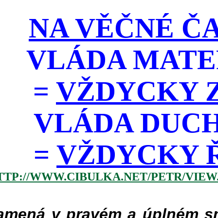
NA VĚČNÉ ČA
VLÁDA MATE
=
VŽDYCKY Z
VLÁDA DUC
=
VŽDYCKY ŘÁD
TTP://WWW.CIBULKA.NET/PETR/VIEW
mená v pravém a úplném smy