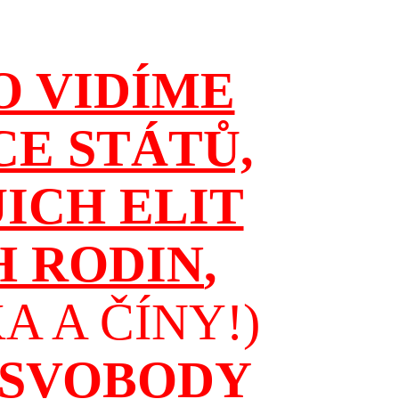
O VIDÍME
CE STÁTŮ,
JICH ELIT
H RODIN
,
 A ČÍNY!)
 SVOBODY