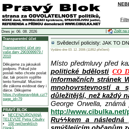
NEBL
Filt
|
Zpět na 
Dnes je: 06. 08. 2026
Transparentní účet
Svědectví policisty: JAK TO DN
Transparentní účet pro
Vydáno dne 03. 12. 2006 (11852 přečtení)
vaše dary 2903099979 /
2010
Místo předmluvy před k
Děkujeme za jakoukoli
podporu. Pokud jste
politické bdělosti
CO D
poslali nebo chcete poslat
dar, tak prosím vyplňte
informačních stránek 
tento formulář. Musíme
mnohovrstevností a s
dle zákona evidovat dary i
dárce. Děkujeme
důležitější, než každý n
https://voltepravyblok.cz/?
page_id=79
George Orwella, známá 
PRAVÝ BLOK
http://www.cibulka.net
NECENZUROVANÁ
Ruϟϟkem a následná 
TELEVIZE Petra Cibulky
100 nejčtenějších
smýšlejícím občanům z
článků