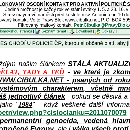
OKOVANÝ OSOBNÍ KONTAKT PRO AKTIVNÍ POLITICKÉ 
Jediná možnost je každý rok ve státní svátky 1. 5. a 28. 10. v
Strossmayerově náměstí před kostelem sv. Antonína od 10 do
rovaný kontakt
: Volte Pravý Blok www.cibulka.net, P. O. BOX 59
Filtrovaný mailový kontakt
:
Petr.Cibulka@PravyBlok.
domovskou stránku
|
Seznam témat
|
Download
|
Odkazy
|
ES CHODÍ U POLICIE ČR, kterou si občané platí, aby jim
aždým našim článkem
STÁLÁ AKTUALIZOV
-
ve které je zkon
ĚLAT, TADY A TEĎ
WWW.CIBULKA.NET - psaných od roku 1
ystémovým charakterem, včetně množ
áš jednotlivý článek
- pokud se děsivá a
jako "
" - když veškeré další inform
1984
/petr/view.php?cisloclanku=2011070079
permanentní genocida, vedená hlav
otročené Evropy
, ale i
válka všech prot