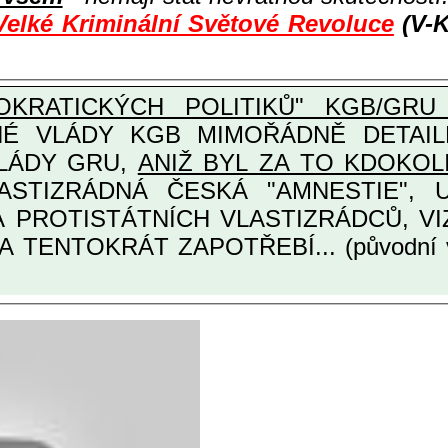
Velké Kriminální Světové Revoluce
(V-K
KRATICKÝCH POLITIKŮ" KGB/GRU 
Y KGB MIMOŘÁDNĚ DETAILNĚ O ULTRA
VLÁDY GRU,
ANIŽ BYL ZA TO KDOKOL
TINÁRODNÍCH A PROTISTÁTNÍCH VLASTIZRÁDCŮ
A TENTOKRÁT ZAPOTŘEBÍ... (původní 