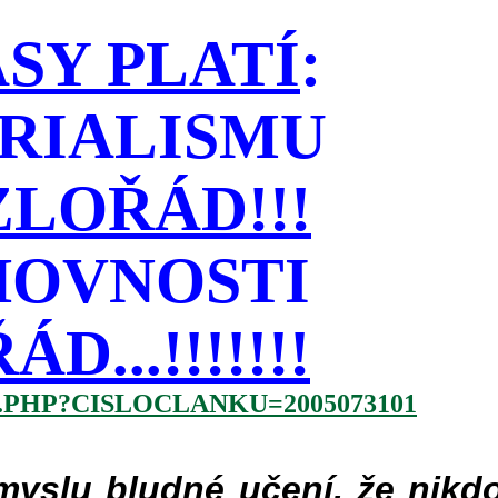
SY PLATÍ
:
RIALISMU
LOŘÁD!!!
HOVNOSTI
...!!!!!!!
.PHP?CISLOCLANKU=2005073101
slu bludné učení, že nikdo