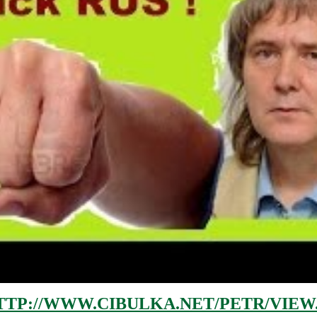
TTP://WWW.CIBULKA.NET/PETR/VIEW