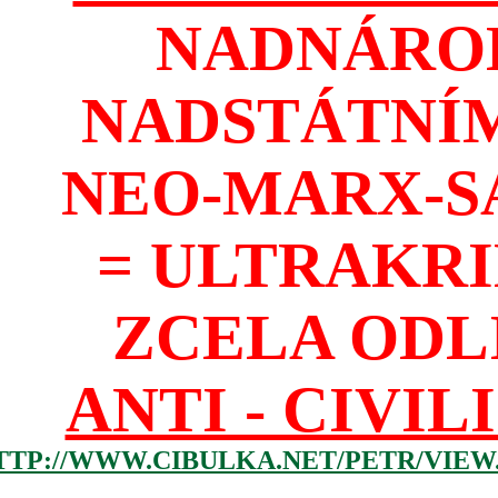
NADNÁROD
NADSTÁTNÍM
NEO-MARX-S
= ULTRAKR
ZCELA ODL
ANTI - CIVIL
TTP://WWW.CIBULKA.NET/PETR/VIEW