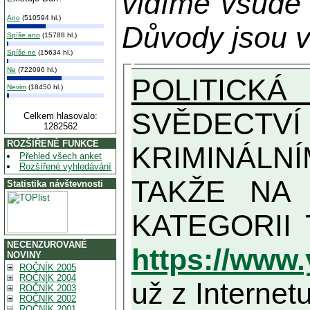
vidíme všude
Ano
(510594 hl.)
Důvody jsou v
Spíše ano
(15788 hl.)
Spíše ne
(15634 hl.)
Ne
(722096 hl.)
POLITICKÁ
Nevim
(18450 hl.)
SVĚDECTVÍ Z
Celkem hlasovalo:
1282562
ROZŠÍŘENÉ FUNKCE
KRIMINÁLN
Přehled všech anket
Rozšířené vyhledávání
TAKŽE NA MAXIMÁLNÍ MOŽN
Statistika návštevnosti
NECENZUROVANÉ
https://www
NOVINY
ROČNÍK 2005
ROČNÍK 2004
už z Internetu
ROČNÍK 2003
ROČNÍK 2002
ROČNÍK 2001