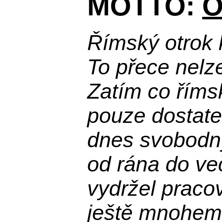
MOTTO:
O
Římský otrok 
To přece nelz
Zatím co říms
pouze dostatek
dnes svobodn
od rána do več
vydržel praco
ještě mnohem 