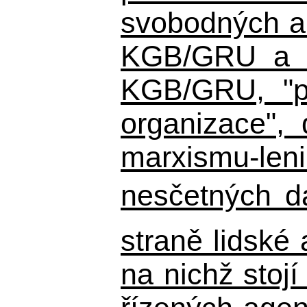
svobodných a 
KGB/GRU a ná
KGB/GRU,
"po
organizace", 
marxismu-leni
nesčetných d
straně lidské
na nichž stojí