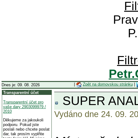
Fi
Prav
P
Fil
Petr
|
Zpět na domovskou stránku
|
Dnes je: 09. 08. 2026
Transparentní účet
SUPER ANALÝ
Transparentní účet pro
vaše dary 2903099979 /
2010
Vydáno dne 24. 09. 20
Děkujeme za jakoukoli
podporu. Pokud jste
poslali nebo chcete poslat
dar, tak prosím vyplňte