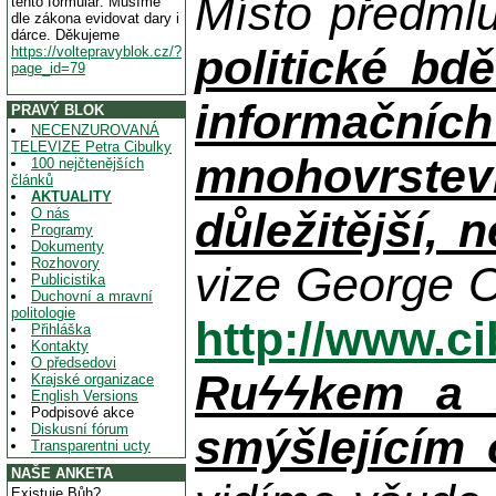
Místo předml
tento formulář. Musíme
dle zákona evidovat dary i
dárce. Děkujeme
politické bdě
https://voltepravyblok.cz/?
page_id=79
informačníc
PRAVÝ BLOK
NECENZUROVANÁ
TELEVIZE Petra Cibulky
mnohovrstev
100 nejčtenějších
článků
AKTUALITY
důležitější, 
O nás
Programy
Dokumenty
Rozhovory
vize George O
Publicistika
Duchovní a mravní
politologie
http://www.c
Přihláška
Kontakty
O předsedovi
Ruϟϟkem a n
Krajské organizace
English Versions
Podpisové akce
Diskusní fórum
smýšlejícím
Transparentni ucty
NAŠE ANKETA
Existuje Bůh?