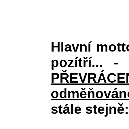
Hlavní mot
pozítří... 
PŘEVRÁCENÉM
odměňováno
stále stejně: