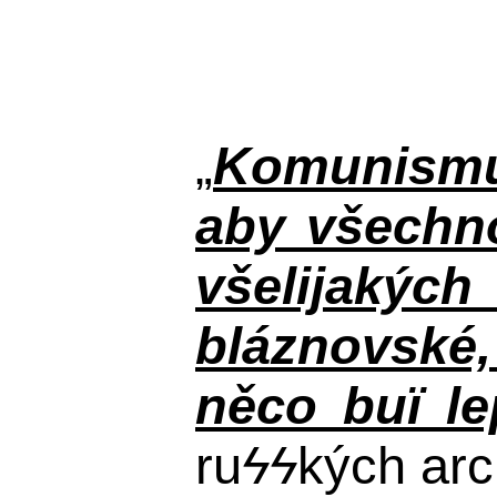
„
Komunismus
aby všechno
všelijakýc
bláznovské, 
něco buï le
ru
ϟϟ
kých arc