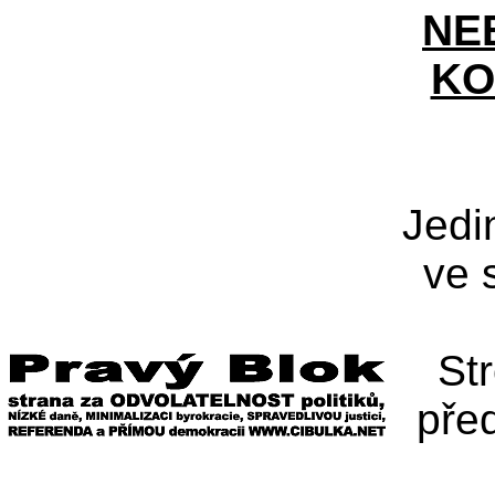
NE
KO
Jedi
ve 
St
pře