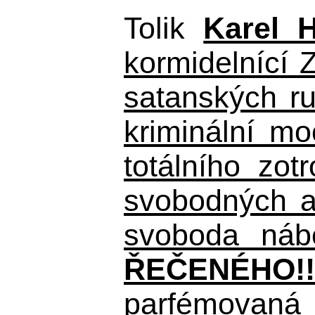
Tolik
Karel 
kormidelnící Z
satanských r
kriminální m
totálního zo
svobodných a 
svoboda nábo
ŘEČENÉHO!!
parfémovaná 