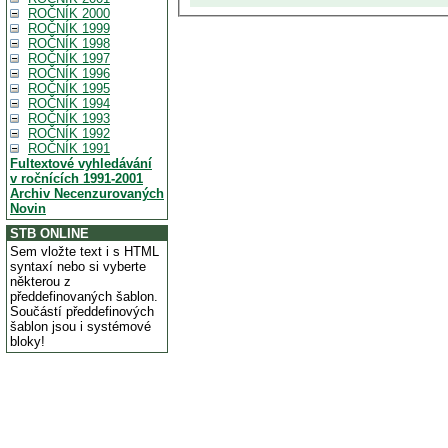
ROČNÍK 2000
ROČNÍK 1999
ROČNÍK 1998
ROČNÍK 1997
ROČNÍK 1996
ROČNÍK 1995
ROČNÍK 1994
ROČNÍK 1993
ROČNÍK 1992
ROČNÍK 1991
Fultextové vyhledávání
v ročnících 1991-2001
Archiv Necenzurovaných
Novin
STB ONLINE
Sem vložte text i s HTML
syntaxí nebo si vyberte
některou z
předdefinovaných šablon.
Součástí předdefinových
šablon jsou i systémové
bloky!