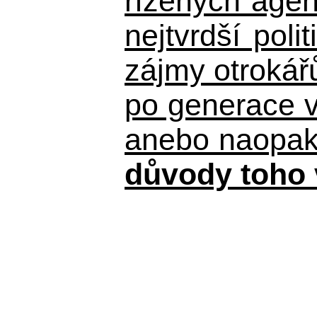
řízených agen
nejtvrdší pol
zájmy otrokář
po generace 
anebo naopak n
důvody toho 