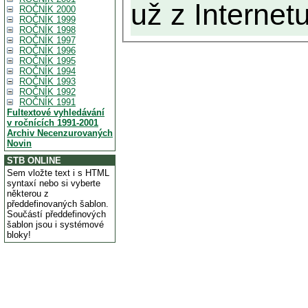
už z Internetu
ROČNÍK 2000
ROČNÍK 1999
ROČNÍK 1998
ROČNÍK 1997
ROČNÍK 1996
ROČNÍK 1995
ROČNÍK 1994
ROČNÍK 1993
ROČNÍK 1992
ROČNÍK 1991
Fultextové vyhledávání
v ročnících 1991-2001
Archiv Necenzurovaných
Novin
STB ONLINE
Sem vložte text i s HTML
syntaxí nebo si vyberte
některou z
předdefinovaných šablon.
Součástí předdefinových
šablon jsou i systémové
bloky!