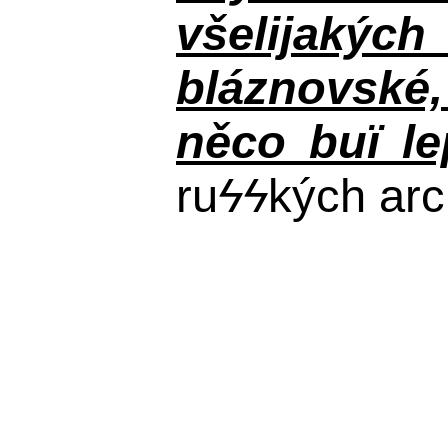
všelijakýc
bláznovské, 
něco buï le
ru
ϟϟ
kých arc