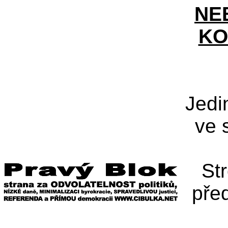
NE
KO
Jedi
ve 
St
pře