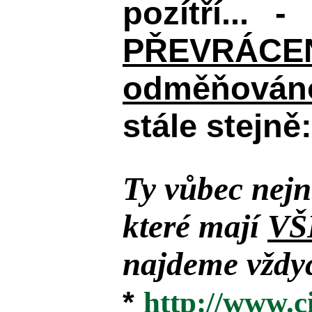
pozítří... 
PŘEVRÁCENÉM
odměňováno
stále stejně:
Ty vůbec nejn
které mají
VŠ
najdeme vždyc
*
http://www.c