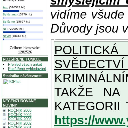
smýšlejícím
Ano
(510587 hl.)
vidíme všude
Spíše ano
(15779 hl.)
Spíše ne
(15627 hl.)
Důvody jsou v
Ne
(722090 hl.)
Nevim
(18443 hl.)
POLITICKÁ
Celkem hlasovalo:
1282526
SVĚDECTVÍ
ROZŠÍŘENÉ FUNKCE
Přehled všech anket
Rozšířené vyhledávání
KRIMINÁLN
Statistika návštevnosti
TAKŽE NA MAXIMÁLNÍ MOŽN
NECENZUROVANÉ
NOVINY
ROČNÍK 2005
ROČNÍK 2004
https://www
ROČNÍK 2003
ROČNÍK 2002
ROČNÍK 2001