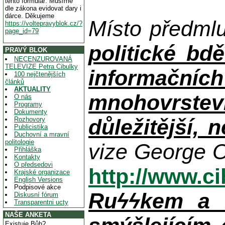
tento formulář. Musíme
dle zákona evidovat dary i
dárce. Děkujeme
Místo předml
https://voltepravyblok.cz/?
page_id=79
politické bdě
PRAVÝ BLOK
NECENZUROVANÁ
TELEVIZE Petra Cibulky
informačníc
100 nejčtenějších
článků
AKTUALITY
mnohovrstev
O nás
Programy
Dokumenty
důležitější, 
Rozhovory
Publicistika
Duchovní a mravní
politologie
vize George O
Přihláška
Kontakty
O předsedovi
http://www.c
Krajské organizace
English Versions
Podpisové akce
Ruϟϟkem a n
Diskusní fórum
Transparentni ucty
NAŠE ANKETA
Existuje Bůh?