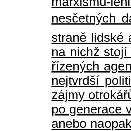
marxismu-leni
nesčetných d
straně lidské
na nichž stojí
řízených agen
nejtvrdší pol
zájmy otrokář
po generace 
anebo naopak n