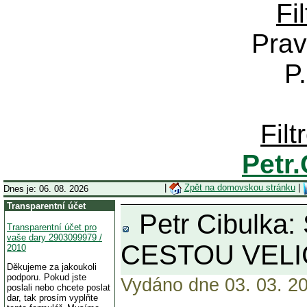
Fi
Prav
P
Fil
Petr
|
Zpět na domovskou stránku
|
Dnes je: 06. 08. 2026
Transparentní účet
Petr Cibulk
Transparentní účet pro
vaše dary 2903099979 /
CESTOU VELI
2010
Děkujeme za jakoukoli
podporu. Pokud jste
Vydáno dne 03. 03. 20
poslali nebo chcete poslat
dar, tak prosím vyplňte