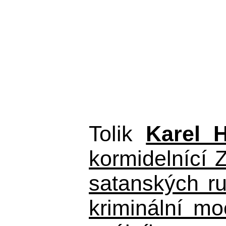
Tolik
Karel 
kormidelnící Z
satanských r
kriminální m