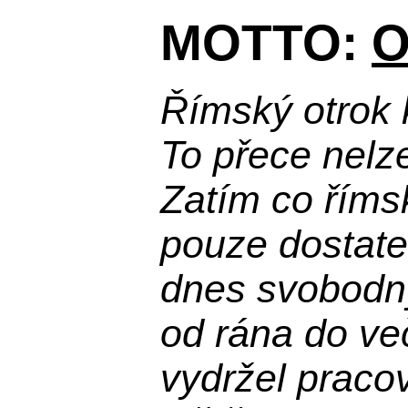
MOTTO:
O
Římský otrok 
To přece nelz
Zatím co říms
pouze dostatek
dnes svobodn
od rána do več
vydržel praco