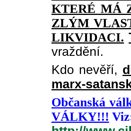
KTERÉ MÁ Z
ZLÝM VLAST
LIKVIDACI.
vraždění.
Kdo nevěří,
d
marx-satansk
Občanská válk
VÁLKY!!!
Viz
http://www.c