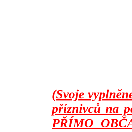
(Svoje vyplněn
příznivců na p
PŘÍMO OBČANY