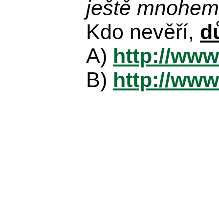
ještě mnohem 
Kdo nevěří,
d
A)
http://www
B)
http://www