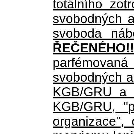
totálního zo
svobodných a 
svoboda nábo
ŘEČENÉHO!!
parfémovaná 
svobodných a 
KGB/GRU a ná
KGB/GRU,
"po
organizace", 