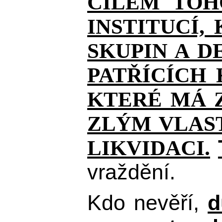
CÍLEM TOH
INSTITUCÍ,
SKUPIN A D
PATŘÍCÍCH
KTERÉ MÁ Z
ZLÝM VLAST
LIKVIDACI.
vraždění.
Kdo nevěří,
d