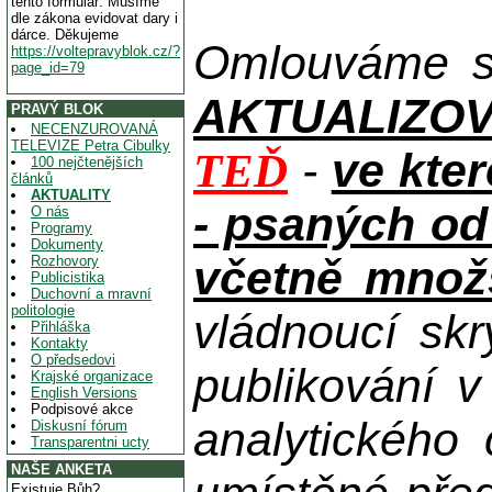
tento formulář. Musíme
dle zákona evidovat dary i
dárce. Děkujeme
Omlouváme se
https://voltepravyblok.cz/?
page_id=79
AKTUALIZOVAN
PRAVÝ BLOK
NECENZUROVANÁ
TELEVIZE Petra Cibulky
-
ve kte
TEĎ
100 nejčtenějších
článků
AKTUALITY
- psaných od
O nás
Programy
Dokumenty
včetně množs
Rozhovory
Publicistika
Duchovní a mravní
politologie
vládnoucí skr
Přihláška
Kontakty
O předsedovi
publikování 
Krajské organizace
English Versions
Podpisové akce
analytického
Diskusní fórum
Transparentni ucty
NAŠE ANKETA
Existuje Bůh?