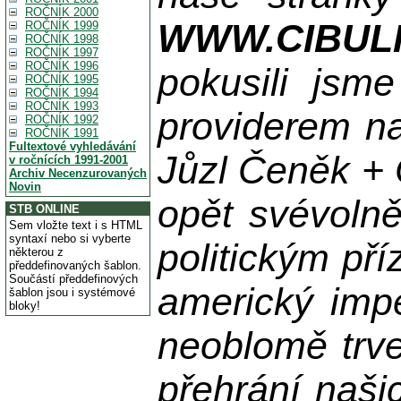
ROČNÍK 2000
WWW.CIBUL
ROČNÍK 1999
ROČNÍK 1998
ROČNÍK 1997
ROČNÍK 1996
pokusili jsme
ROČNÍK 1995
ROČNÍK 1994
ROČNÍK 1993
providerem na
ROČNÍK 1992
ROČNÍK 1991
Fultextové vyhledávání
Jůzl Čeněk + 
v ročnících 1991-2001
Archiv Necenzurovaných
Novin
opět svévolně
STB ONLINE
Sem vložte text i s HTML
syntaxí nebo si vyberte
politickým př
některou z
předdefinovaných šablon.
Součástí předdefinových
americký impe
šablon jsou i systémové
bloky!
neoblomě trvej
přehrání naši