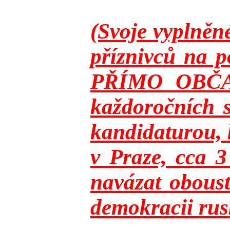
(Svoje vyplněn
příznivců na p
PŘÍMO OBČANY
každoročních s
kandidaturou, 
v Praze, cca 
navázat oboust
demokracii rusk