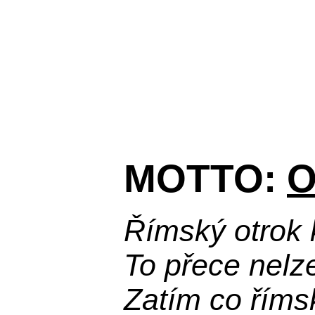
MOTTO:
O
Římský otrok 
To přece nelz
Zatím co říms