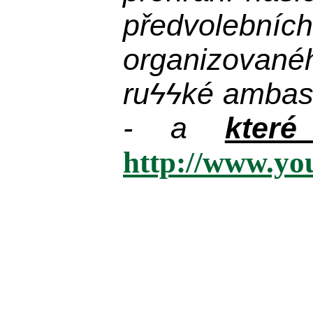
předvolebníc
organizované
ru
ϟϟ
ké ambas
- a
kter
http://www.y