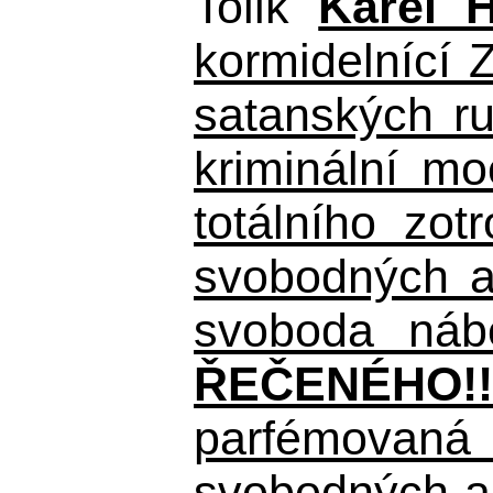
Tolik
Karel 
kormidelnící Z
satanských r
kriminální m
totálního zo
svobodných a 
svoboda nábo
ŘEČENÉHO!!
parfémovaná 
svobodných a 