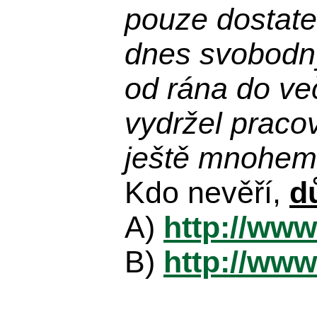
pouze dostatek
dnes svobodn
od rána do več
vydržel praco
ještě mnohem 
Kdo nevěří,
d
A)
http://www
B)
http://www