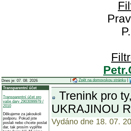
Fi
Prav
P
Fil
Petr
|
Zpět na domovskou stránku
|
Dnes je: 07. 08. 2026
Transparentní účet
Trenink pro t
Transparentní účet pro
vaše dary 2903099979 /
UKRAJINOU R
2010
Děkujeme za jakoukoli
podporu. Pokud jste
Vydáno dne 18. 07. 20
poslali nebo chcete poslat
dar, tak prosím vyplňte