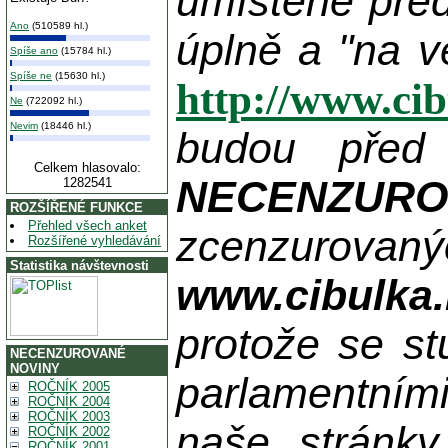
umístěné pře
Ano
(510589 hl.)
úplně a "na v
Spíše ano
(15784 hl.)
Spíše ne
(15630 hl.)
http://www.ci
Ne
(722092 hl.)
Nevim
(18446 hl.)
budou před
Celkem hlasovalo:
NECENZUR
1282541
ROZŠÍŘENÉ FUNKCE
Přehled všech anket
zcenzurovanýc
Rozšířené vyhledávání
Statistika návštevnosti
www.cibulka.
protože se st
NECENZUROVANÉ
NOVINY
parlamentními
ROČNÍK 2005
ROČNÍK 2004
ROČNÍK 2003
naše stránky
ROČNÍK 2002
ROČNÍK 2001