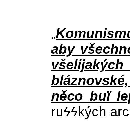
„
Komunismus
aby všechno
všelijakýc
bláznovské, 
něco buï le
ru
ϟϟ
kých arc