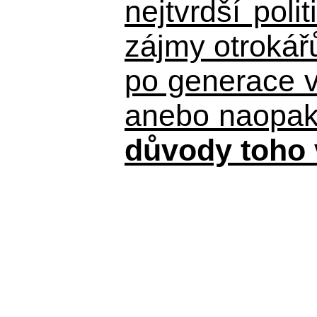
nejtvrdší pol
zájmy otrokář
po generace 
anebo naopak n
důvody toho 