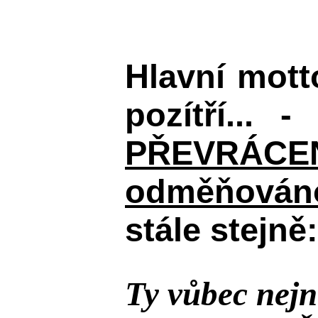
Hlavní mot
pozítří... 
PŘEVRÁCENÉM
odměňováno
stále stejně:
Ty vůbec nejn