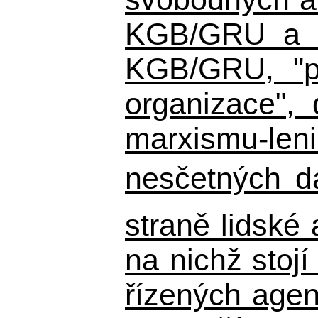
KGB/GRU a ná
KGB/GRU,
"po
organizace", 
marxismu-leni
nesčetných d
straně lidské
na nichž stojí
řízených agen