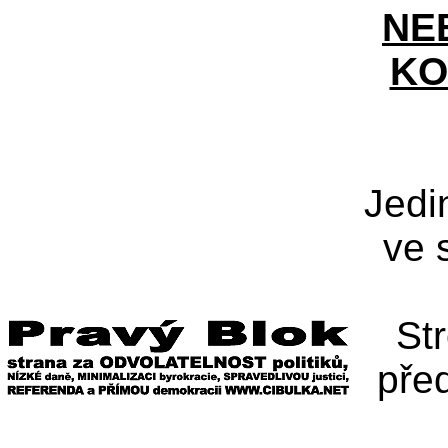
NE
KO
Jedi
ve 
St
pře