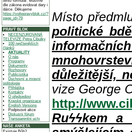
tento formulář. Musíme
dle zákona evidovat dary i
dárce. Děkujeme
Místo předml
https://voltepravyblok.cz/?
page_id=79
politické bdě
PRAVÝ BLOK
NECENZUROVANÁ
TELEVIZE Petra Cibulky
informačníc
100 nejčtenějších
článků
AKTUALITY
mnohovrstev
O nás
Programy
Dokumenty
důležitější, 
Rozhovory
Publicistika
Duchovní a mravní
politologie
vize George O
Přihláška
Kontakty
O předsedovi
http://www.c
Krajské organizace
English Versions
Podpisové akce
Ruϟϟkem a n
Diskusní fórum
Transparentni ucty
NAŠE ANKETA
Existuje Bůh?