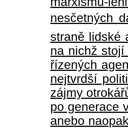
marxismu-leni
nesčetných d
straně lidské
na nichž stojí
řízených agen
nejtvrdší pol
zájmy otrokář
po generace 
anebo naopak n