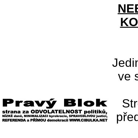
NE
KO
Jedi
ve 
St
pře