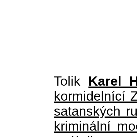
Tolik
Karel 
kormidelnící Z
satanských r
kriminální m