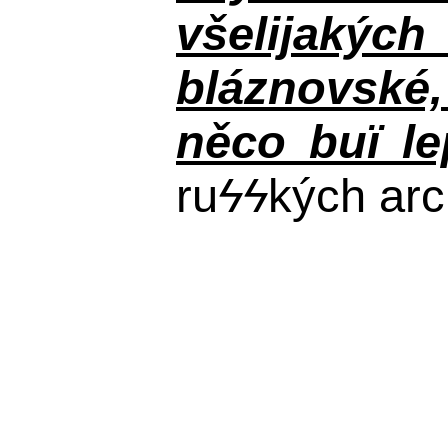
všelijakýc
bláznovské, 
něco buï le
ru
ϟϟ
kých arc