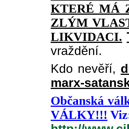
KTERÉ MÁ Z
ZLÝM VLAST
LIKVIDACI.
vraždění.
Kdo nevěří,
d
marx-satansk
Občanská válk
VÁLKY!!!
Viz
http://www.c