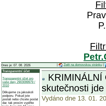
Fi
Prav
P
Fil
Petr
|
Zpět na domovskou stránku
|
Dnes je: 07. 08. 2026
Transparentní účet
KRIMINÁLNÍ CA
Transparentní účet pro
vaše dary 2903099979 /
skutečnosti jd
2010
Děkujeme za jakoukoli
podporu. Pokud jste
Vydáno dne 13. 01. 20
poslali nebo chcete poslat
dar, tak prosím vyplňte