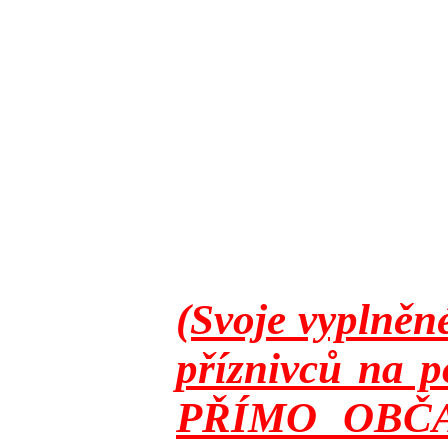
(Svoje vyplněn
příznivců na p
PŘÍMO OBČANY