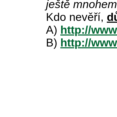
ještě mnohem 
Kdo nevěří,
d
A)
http://www
B)
http://www