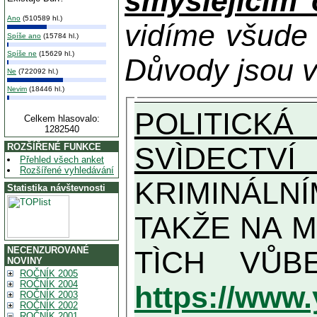
smýšlejícím
Ano
(510589 hl.)
vidíme všude
Spíše ano
(15784 hl.)
Spíše ne
(15629 hl.)
Důvody jsou v
Ne
(722092 hl.)
Nevim
(18446 hl.)
POLITICKÁ
Celkem hlasovalo:
1282540
SVÌDECTVÍ
ROZŠÍŘENÉ FUNKCE
Přehled všech anket
Rozšířené vyhledávání
KRIMINÁLN
Statistika návštevnosti
TAKŽE NA MAXIMÁLNÍ MOŽNOU MÍR
NECENZUROVANÉ
NOVINY
ROČNÍK 2005
ROČNÍK 2004
https://www
ROČNÍK 2003
ROČNÍK 2002
ROČNÍK 2001