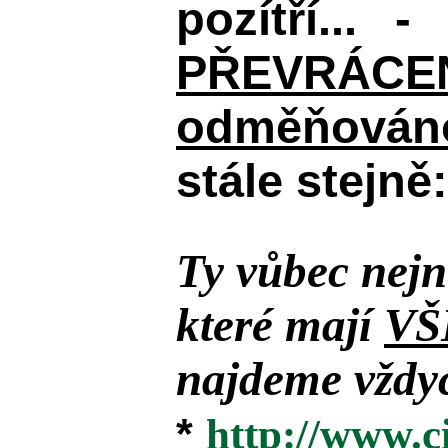
pozítří... 
PŘEVRÁCENÉM
odměňováno
stále stejně:
Ty vůbec nejn
které mají
VŠ
najdeme vždyc
*
http://www.c