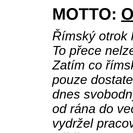
MOTTO:
O
Římský otrok 
To přece nelz
Zatím co říms
pouze dostatek
dnes svobodn
od rána do več
vydržel praco