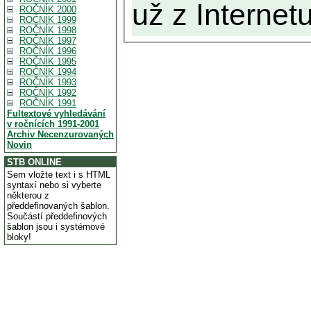
už z Internetu
ROČNÍK 2000
ROČNÍK 1999
ROČNÍK 1998
ROČNÍK 1997
ROČNÍK 1996
ROČNÍK 1995
ROČNÍK 1994
ROČNÍK 1993
ROČNÍK 1992
ROČNÍK 1991
Fultextové vyhledávání
v ročnících 1991-2001
Archiv Necenzurovaných
Novin
STB ONLINE
Sem vložte text i s HTML
syntaxí nebo si vyberte
některou z
předdefinovaných šablon.
Součástí předdefinových
šablon jsou i systémové
bloky!