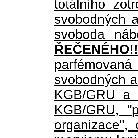
totálního zo
svobodných a 
svoboda nábo
ŘEČENÉHO!!
parfémovaná 
svobodných a 
KGB/GRU a ná
KGB/GRU,
"po
organizace", 