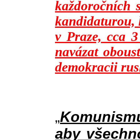
každoročních s
kandidaturou, 
v Praze, cca 
navázat oboust
demokracii rusk
„
Komunismus
aby všechno