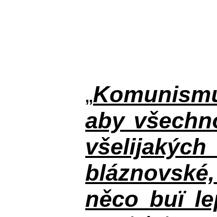
„
Komunismus
aby všechno
všelijakýc
bláznovské, 
něco buï le