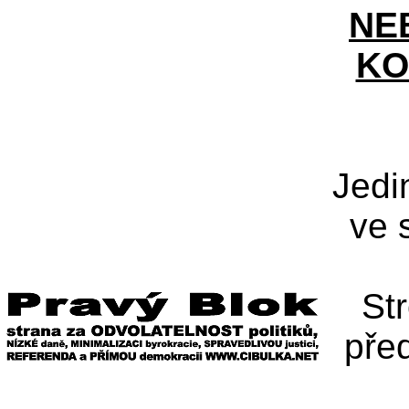
NE
KO
Jedi
ve 
St
pře