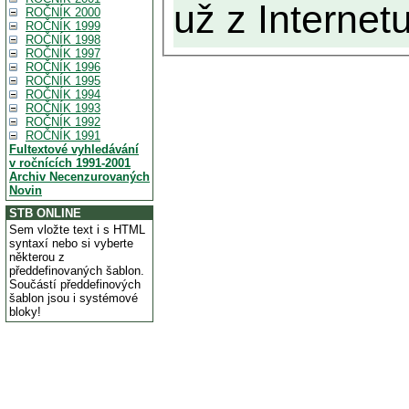
už z Internetu
ROČNÍK 2000
ROČNÍK 1999
ROČNÍK 1998
ROČNÍK 1997
ROČNÍK 1996
ROČNÍK 1995
ROČNÍK 1994
ROČNÍK 1993
ROČNÍK 1992
ROČNÍK 1991
Fultextové vyhledávání
v ročnících 1991-2001
Archiv Necenzurovaných
Novin
STB ONLINE
Sem vložte text i s HTML
syntaxí nebo si vyberte
některou z
předdefinovaných šablon.
Součástí předdefinových
šablon jsou i systémové
bloky!