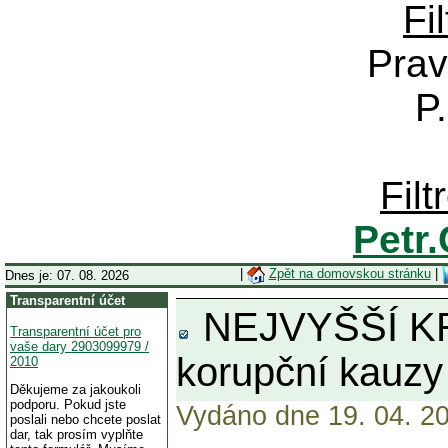
Fi
Prav
P
Fil
Petr
|
Zpět na domovskou stránku
|
Dnes je: 07. 08. 2026
Transparentní účet
NEJVYŠŠÍ KRIM
Transparentní účet pro
vaše dary 2903099979 /
korupční kauzy b
2010
Děkujeme za jakoukoli
podporu. Pokud jste
Vydáno dne 19. 04. 20
poslali nebo chcete poslat
dar, tak prosím vyplňte