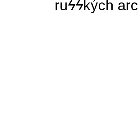
ru
ϟϟ
kých arc