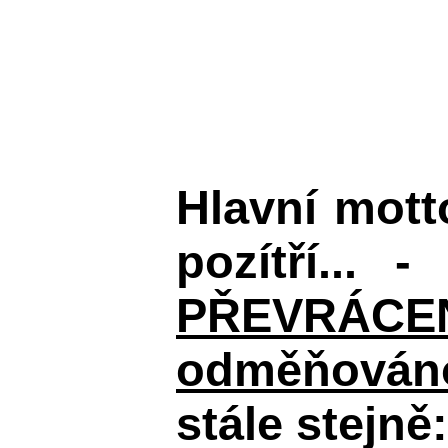
Hlavní mot
pozítří... 
PŘEVRÁCENÉM
odměňováno
stále stejně: