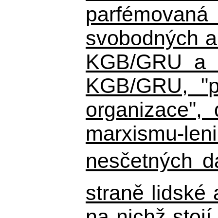
parfémovaná 
svobodných a 
KGB/GRU a ná
KGB/GRU,
"po
organizace", 
marxismu-leni
nesčetných d
straně lidské
na nichž stojí