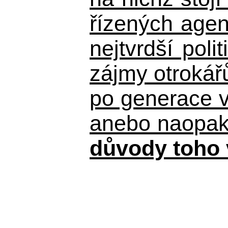
řízených agen
nejtvrdší pol
zájmy otrokář
po generace 
anebo naopak n
důvody toho 