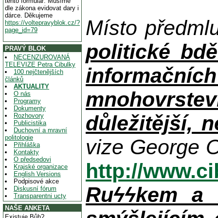
tento formulář. Musíme
dle zákona evidovat dary i
dárce. Děkujeme
Místo předml
https://voltepravyblok.cz/?
page_id=79
politické bdě
PRAVÝ BLOK
NECENZUROVANÁ
TELEVIZE Petra Cibulky
informačníc
100 nejčtenějších
článků
AKTUALITY
mnohovrstev
O nás
Programy
Dokumenty
důležitější, 
Rozhovory
Publicistika
Duchovní a mravní
politologie
vize George O
Přihláška
Kontakty
O předsedovi
http://www.c
Krajské organizace
English Versions
Podpisové akce
Ruϟϟkem a n
Diskusní fórum
Transparentni ucty
NAŠE ANKETA
Existuje Bůh?