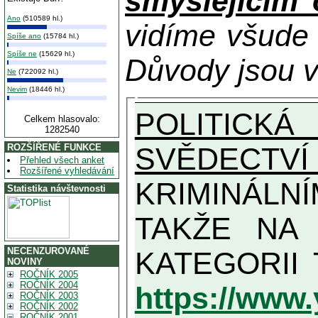
smýšlejícím
Ano
(510589 hl.)
vidíme všude
Spíše ano
(15784 hl.)
Spíše ne
(15629 hl.)
Důvody jsou v
Ne
(722092 hl.)
Nevim
(18446 hl.)
POLITICKÁ
Celkem hlasovalo:
1282540
SVĚDECTVÍ
ROZŠÍŘENÉ FUNKCE
Přehled všech anket
Rozšířené vyhledávání
KRIMINÁLN
Statistika návštevnosti
TAKŽE NA MAXIMÁLNÍ MOŽN
NECENZUROVANÉ
NOVINY
ROČNÍK 2005
ROČNÍK 2004
https://www
ROČNÍK 2003
ROČNÍK 2002
ROČNÍK 2001