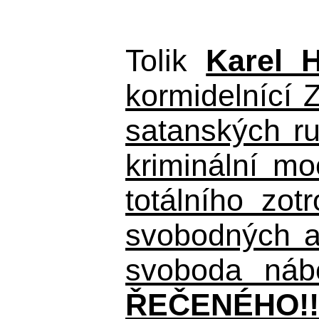
Tolik
Karel 
kormidelnící Z
satanských r
kriminální m
totálního zo
svobodných a 
svoboda nábo
ŘEČENÉHO!!