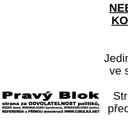
NE
KO
Jedi
ve 
St
pře