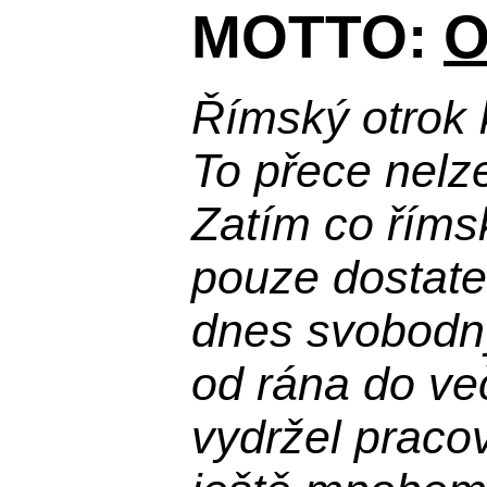
MOTTO:
O
Římský otrok 
To přece nelz
Zatím co říms
pouze dostatek
dnes svobodn
od rána do več
vydržel praco