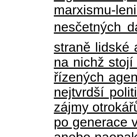
marxismu-leni
nesčetných d
straně lidské
na nichž stojí
řízených agen
nejtvrdší pol
zájmy otrokář
po generace 
anebo naopak n