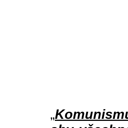
„
Komunismus