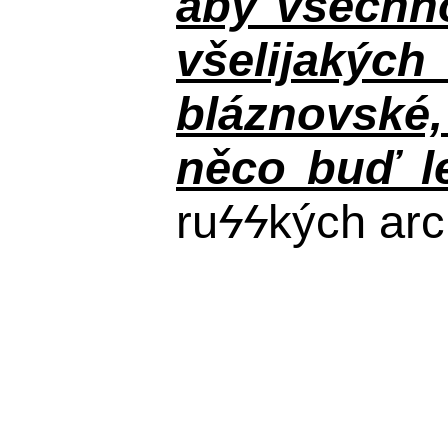
aby všechno
všelijakýc
bláznovské, 
něco buď le
ru
ϟϟ
kých arc