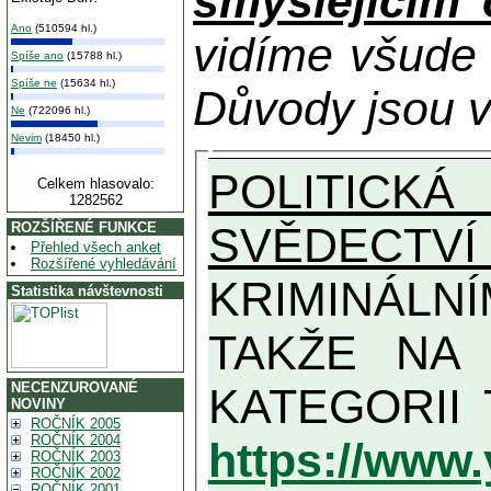
smýšlejícím
Ano
(510594 hl.)
vidíme všude
Spíše ano
(15788 hl.)
Spíše ne
(15634 hl.)
Důvody jsou v
Ne
(722096 hl.)
Nevim
(18450 hl.)
POLITICKÁ
Celkem hlasovalo:
1282562
SVĚDECTVÍ
ROZŠÍŘENÉ FUNKCE
Přehled všech anket
Rozšířené vyhledávání
KRIMINÁLN
Statistika návštevnosti
TAKŽE NA MAXIMÁLNÍ MOŽN
NECENZUROVANÉ
NOVINY
ROČNÍK 2005
ROČNÍK 2004
https://www
ROČNÍK 2003
ROČNÍK 2002
ROČNÍK 2001