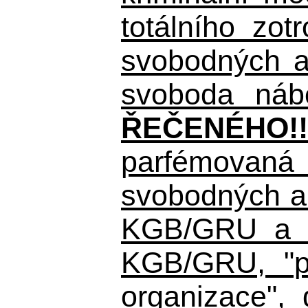
totálního zo
svobodných a 
svoboda nábo
ŘEČENÉHO!!
parfémovaná 
svobodných a 
KGB/GRU a ná
KGB/GRU,
"po
organizace", 