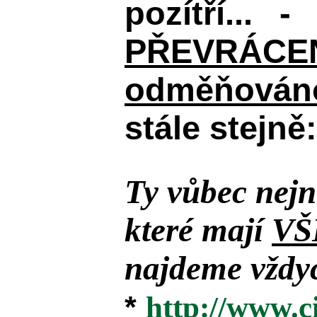
pozítří... 
PŘEVRÁCENÉM
odměňováno
stále stejně:
Ty vůbec nejn
které mají
VŠ
najdeme vždyc
*
http://www.c