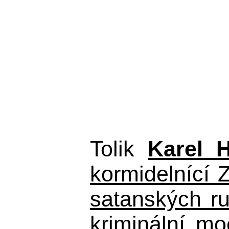
Tolik
Karel 
kormidelnící Z
satanských r
kriminální m