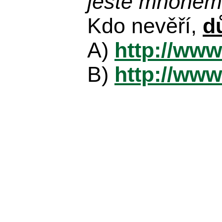
ještě mnohem 
Kdo nevěří,
d
A)
http://www
B)
http://www