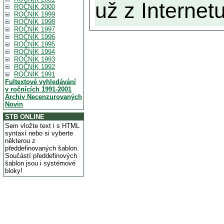
už z Internetu
ROČNÍK 2000
ROČNÍK 1999
ROČNÍK 1998
ROČNÍK 1997
ROČNÍK 1996
ROČNÍK 1995
ROČNÍK 1994
ROČNÍK 1993
ROČNÍK 1992
ROČNÍK 1991
Fultextové vyhledávání
v ročnících 1991-2001
Archiv Necenzurovaných
Novin
STB ONLINE
Sem vložte text i s HTML
syntaxí nebo si vyberte
některou z
předdefinovaných šablon.
Součástí předdefinových
šablon jsou i systémové
bloky!