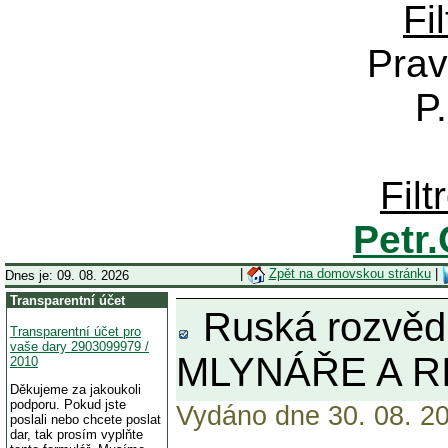
Fi
Prav
P
Fil
Petr
|
Zpět na domovskou stránku
|
Dnes je: 09. 08. 2026
Transparentní účet
Ruská rozvěd
Transparentní účet pro
vaše dary 2903099979 /
MLYNÁŘE A R
2010
Děkujeme za jakoukoli
podporu. Pokud jste
Vydáno dne 30. 08. 20
poslali nebo chcete poslat
dar, tak prosím vyplňte