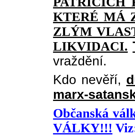
PATŘÍCÍCH
KTERÉ MÁ Z
ZLÝM VLAST
LIKVIDACI.
vraždění.
Kdo nevěří,
d
marx-satansk
Občanská válk
VÁLKY!!!
Viz