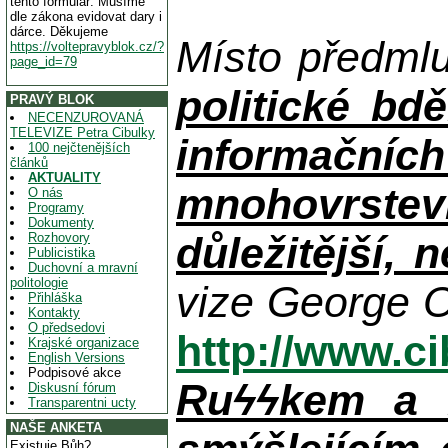
tento formulář. Musíme
dle zákona evidovat dary i
dárce. Děkujeme
Místo předml
https://voltepravyblok.cz/?
page_id=79
politické bdě
PRAVÝ BLOK
NECENZUROVANÁ
TELEVIZE Petra Cibulky
informačníc
100 nejčtenějších
článků
AKTUALITY
mnohovrstev
O nás
Programy
Dokumenty
důležitější, 
Rozhovory
Publicistika
Duchovní a mravní
politologie
vize George O
Přihláška
Kontakty
O předsedovi
http://www.c
Krajské organizace
English Versions
Podpisové akce
Ruϟϟkem a n
Diskusní fórum
Transparentni ucty
NAŠE ANKETA
Existuje Bůh?