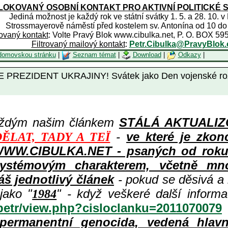
OKOVANÝ OSOBNÍ KONTAKT PRO AKTIVNÍ POLITICKÉ 
Jediná možnost je každý rok ve státní svátky 1. 5. a 28. 10. v
Strossmayerově náměstí před kostelem sv. Antonína od 10 do
rovaný kontakt
: Volte Pravý Blok www.cibulka.net, P. O. BOX 59
Filtrovaný mailový kontakt
:
Petr.Cibulka@PravyBlok.
domovskou stránku
|
Seznam témat
|
Download
|
Odkazy
|
EZIDENT UKRAJINY! Svátek jako Den vojenské rozvěd
aždým našim článkem
STÁLÁ AKTUALIZOV
-
ve které je zkon
ĚLAT, TADY A TEÏ
WWW.CIBULKA.NET - psaných od roku 1
ystémovým charakterem, včetně množ
áš jednotlivý článek
- pokud se děsivá a
jako "
" - když veškeré další inform
1984
/petr/view.php?cisloclanku=2011070079
permanentní genocida, vedená hlav