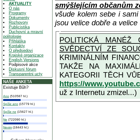
smýšlejícím občanům z
AKTUALITY
O nás
všude kolem sebe i sam
Programy
Dokumenty
jsou velice dobře a velic
Rozhovory
Publicistika
Duchovní a mravní
politologie
POLITICKÁ MANÉŽ 
Přihláška
Kontakty
SVĚDECTVÍ ZE SOU
O předsedovi
Krajské organizace
KRIMINÁLNÍM FINAN
English Versions
TAKŽE NA MAXIMÁLNÍ MOŽNOU MÍRU OSVĚDČENÁ V
Podpisové akce
Diskusní fórum
Transparentni ucty
https://www.youtube
NAŠE ANKETA
Existuje Bůh?
už z Internetu zmizel...)
Ano
(510587 hl.)
Spíše ano
(15779 hl.)
Spíše ne
(15627 hl.)
Ne
(722090 hl.)
Nevim
(18443 hl.)