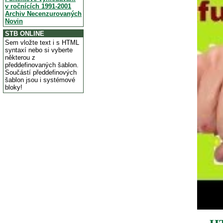
v ročnících 1991-2001
Archiv Necenzurovaných
Novin
STB ONLINE
Sem vložte text i s HTML
syntaxí nebo si vyberte
některou z
předdefinovaných šablon.
Součástí předdefinových
šablon jsou i systémové
bloky!