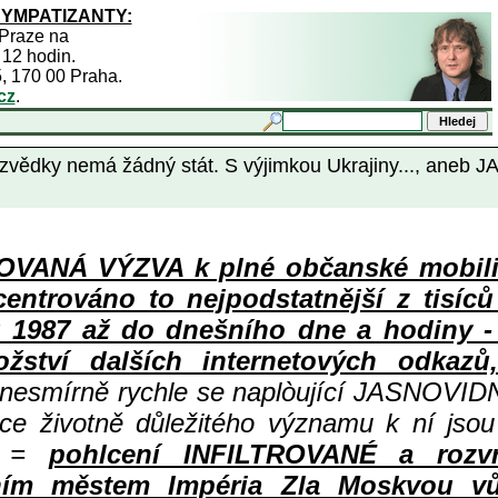
SYMPATIZANTY:
 Praze na
 12 hodin.
5, 170 00 Praha.
cz
.
ky nemá žádný stát. S výjimkou Ukrajiny..., aneb 
ANÁ VÝZVA k plné občanské mobiliza
centrováno to nejpodstatnější z tisíc
987 až do dnešního dne a hodiny - a
ství dalších internetových odkazů,
 nesmírně rychle se naplòující JASNOVID
ace životně důležitého významu k ní jsou
=
pohlcení INFILTROVANÉ a rozv
ním městem Impéria Zla Moskvou vů