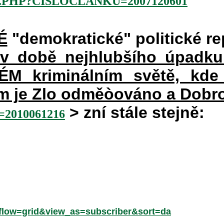
.PHP?CISLOCLANKU=2007120601
É
"demokratické" politické re
 v době nejhlubšího úpadku
 kriminálním světě, kde 
rém je Zlo odměòováno a Dobr
> zní stále stejně:
2010061216
low=grid&view_as=subscriber&sort=da