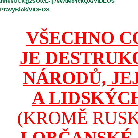
hannel/UCKg2SOtcL-fj79WtM84ckQA/VIDEOS
/PravyBlok/VIDEOS
VŠECHNO C
JE DESTRUK
NÁRODŮ, JE
A LIDSKÝC
(KROMĚ RUSKA
I OBČANSKÉ