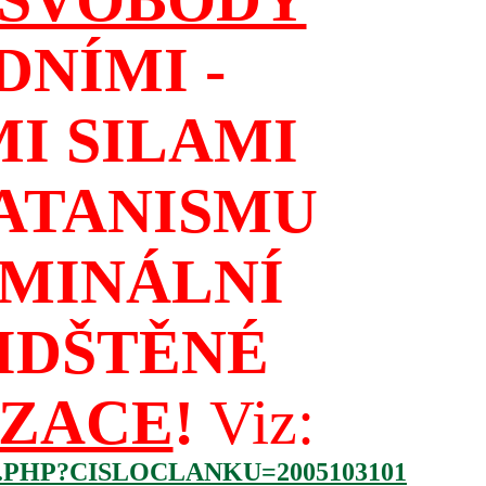
NÍMI -
I SILAMI
ATANISMU
IMINÁLNÍ
IDŠTĚNÉ
IZACE
!
Viz:
.PHP?CISLOCLANKU=2005103101