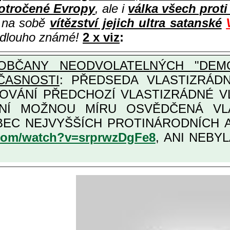
otročené Evropy
, ale i
válka všech prot
i na sobě
vítězství jejich ultra satanské
e dlouho známé!
2 x viz
:
OBČANY NEODVOLATELNÝCH "DEMO
ČASNOSTI
: PŘEDSEDA VLASTIZRÁDNÉ VLÁD
COVÁNÍ PŘEDCHOZÍ VLASTIZRÁDNÉ 
LASTIZRÁDNÁ ČESKÁ "AMNESTIE", URČENÁ PRO
KATEGORII TĚCH VŮBEC NEJVYŠŠÍCH PRO
.com/watch?v=srprwzDgFe8
, ANI NEBYL