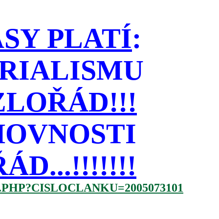
SY PLATÍ
:
RIALISMU
LOŘÁD!!!
HOVNOSTI
...!!!!!!!
.PHP?CISLOCLANKU=2005073101