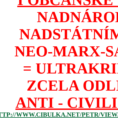
NADNÁROD
NADSTÁTNÍM
NEO-MARX-S
= ULTRAKR
ZCELA ODL
ANTI - CIVIL
TTP://WWW.CIBULKA.NET/PETR/VIEW