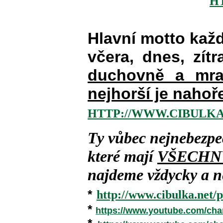
H
Hlavní motto kaž
včera, dnes, zítr
duchovně a mra
nejhorší je nahoř
HTTP://WWW.CIBULKA
Ty vůbec nejnebezpe
které mají
VŠECHN
najdeme vždycky a ne
*
http://www.cibulka.net/p
*
https://www.youtube.com/ch