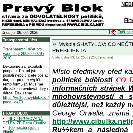
NEBL
Filt
|
Zpět na 
Dnes je: 06. 08. 2026
Transparentní účet
Mykola SHATYLOV: CO NEČTE PR
Transparentní účet pro
PRESIDENTA
vaše dary 2903099979 /
Vydáno dne 03. 12. 2006 (12033 přečtení)
2010
Děkujeme za jakoukoli
Místo předmluvy před k
podporu. Pokud jste
poslali nebo chcete poslat
politické bdělosti
CO D
dar, tak prosím vyplňte
tento formulář. Musíme
informačních stránek 
dle zákona evidovat dary i
dárce. Děkujeme
mnohovrstevností a s
https://voltepravyblok.cz/?
page_id=79
důležitější, než každý n
George Orwella, známá 
PRAVÝ BLOK
NECENZUROVANÁ
http://www.cibulka.net
TELEVIZE Petra Cibulky
100 nejčtenějších
Ruϟϟkem a následná 
článků