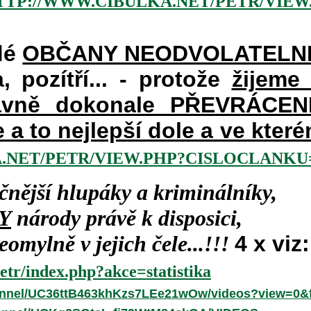
TTP://WWW.CIBULKA.NET/PETR/VIEW
dé
OBČANY NEODVOLATELN
a, pozítří... - protože
žijeme
vně dokonale PŘEVRÁCENÉM
e a to nejlepší dole a ve kte
.NET/PETR/VIEW.PHP?CISLOCLANKU=
čnější hlupáky a kriminálníky,
Y
národy právě k disposici,
omylně v jejich čele...!!!
4 x viz:
etr/index.php?akce=statistika
annel/UC36ttB463khKzs7LEe21wOw/videos?view=0&f