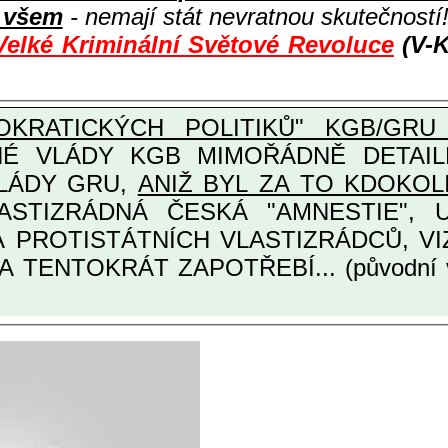
i všem
- nemají stát nevratnou skutečností
Velké Kriminální Světové Revoluce
(V-K
KRATICKÝCH POLITIKŮ" KGB/GRU 
Y KGB MIMOŘÁDNĚ DETAILNĚ O ULTRA
VLÁDY GRU,
ANIŽ BYL ZA TO KDOKOL
TINÁRODNÍCH A PROTISTÁTNÍCH VLASTIZRÁDCŮ
A TENTOKRÁT ZAPOTŘEBÍ... (původní 