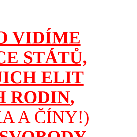
O VIDÍME
CE STÁTŮ,
JICH ELIT
H RODIN
,
 A ČÍNY!)
 SVOBODY