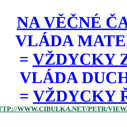
NA VĚČNÉ ČA
VLÁDA MATE
=
VŽDYCKY Z
VLÁDA DUC
=
VŽDYCKY ŘÁD
TTP://WWW.CIBULKA.NET/PETR/VIEW