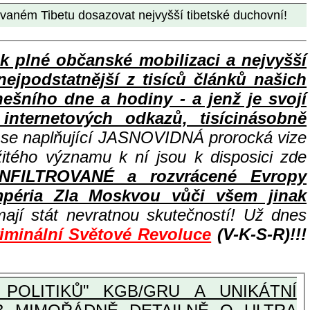
 Tibetu dosazovat nejvyšší tibetské duchovní!
lné občanské mobilizaci a nejvyšší
nejpodstatnější z tisíců článků našich
ního dne a hodiny - a jenž je svojí
nternetových odkazů, tisícinásobně
e se naplňující JASNOVIDNÁ prorocká vize
žitého významu k ní jsou k disposici zde
INFILTROVANÉ a rozvrácené Evropy
péria Zla Moskvou vůči všem jinak
ají stát nevratnou skutečností! Už dnes
riminální Světové Revoluce
(V-K-S-R)!!!
POLITIKŮ" KGB/GRU A UNIKÁTNÍ