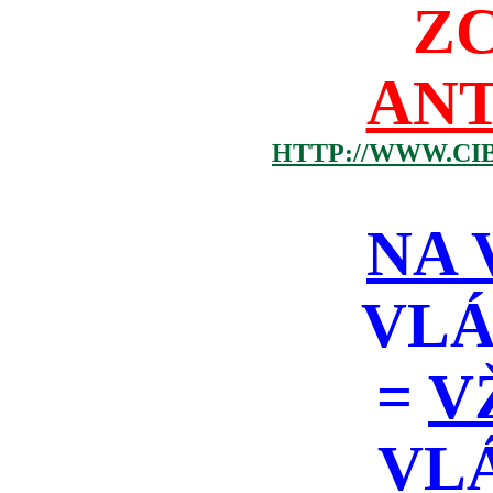
Z
ANT
HTTP://WWW.CI
NA 
VLÁ
=
V
VL