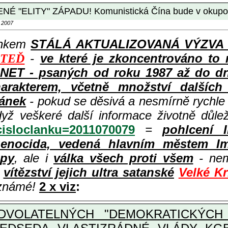
ITY" ZÁPADU! Komunistická Čína bude v okupovaném
 2007
ánkem
STÁLÁ AKTUALIZOVANÁ VÝZVA k p
-
ve které je zkoncentrováno to 
 TEĎ
ET - psaných od roku 1987 až do dneš
rakterem, včetně množství dalších i
lánek
- pokud se děsivá a nesmírně rychl
dyž veškeré další informace životně důle
?cisloclanku=2011070079
=
pohlcení 
enocida, vedená hlavním městem Im
opy
, ale i
válka všech proti všem
- nem
ě
vítězství jejich ultra satanské
Velké K
 známé!
2 x viz
:
VOLATELNÝCH "DEMOKRATICKÝCH 