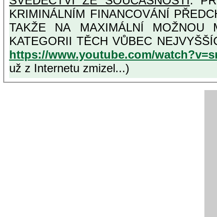
SVĚDECTVÍ ZE SOUČASNOSTI
: PŘ
KRIMINÁLNÍM FINANCOVÁNÍ PŘEDC
TAKŽE NA MAXIMÁLNÍ MOŽNOU MÍRU OSVĚDČENÁ VLASTIZRÁDNÁ ČESKÁ "AMNESTIE"
KATEGORII T
https://www.youtube.com/watch?v=
už z Internetu zmizel...)