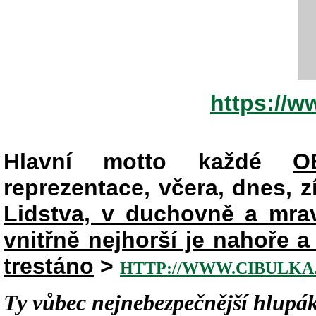
https://
Hlavní motto každé
O
reprezentace, včera, dnes, zít
Lidstva, v duchovně a mr
vnitřně nejhorší je nahoře 
trestáno
>
HTTP://WWW.CIBULKA.
Ty vůbec nejnebezpečnější hlupák