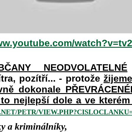
www.youtube.com/watch?v=tv
BČANY NEODVOLATELNÉ
ra, pozítří... - protože
žijem
avně dokonale PŘEVRÁCENÉM 
a to nejlepší dole a ve kter
NET/PETR/VIEW.PHP?CISLOCLANKU=2
y a kriminálníky,