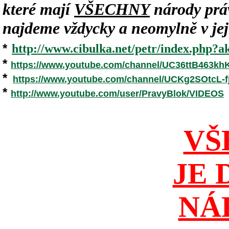
které mají
VŠECHNY
národy práv
najdeme vždycky a neomylně v jeji
*
http://www.cibulka.net/petr/index.php?ak
*
https://www.youtube.com/channel/UC36ttB463k
*
https://www.youtube.com/channel/UCKg2SOtcL
*
http://www.youtube.com/user/PravyBlok/VIDEOS
VŠ
JE 
NÁ