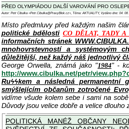
PŘED OLYMPIÁDOU DALŠÍ VAROVÁNÍ PRO OSLEPENÉ "EL
Autor: Petr Cibulka <Petr.Cibulka@PravyBlok.cz>, Téma: AKTUALITY, Vydáno dne: 04. 08.
Místo předmluvy před každým našim čl
politické bdělosti
CO DĚLAT, TADY A
informačních stránek WWW.CIBULKA.N
mnohovrstevností a systémovým cha
důležitější, než každý náš jednotlivý č
George Orwella, známá jako "
" - k
1984
http://www.cibulka.net/petr/view.php
Ruϟϟkem a následná permanentní g
smýšlejícím občanům zotročené Evr
vidíme všude kolem sebe i sami na sob
Důvody jsou velice dobře a velice dlouho
POLITICKÁ MANÉŽ OBČANY NEOD