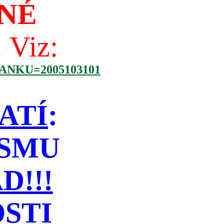
NÉ
!
Viz:
NKU=2005103101
ATÍ
:
ISMU
!!!
STI