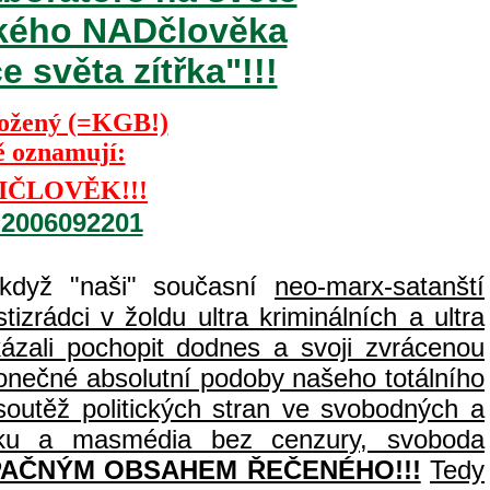
ského NADčlověka
 světa zítřka"!!!
Kožený (=KGB!)
ě oznamují:
IČLOVĚK!!!
=2006092201
 když "naši" současní
neo-marx-satanští
izrádci v žoldu ultra kriminálních a ultra
zali pochopit dodnes a svoji zvrácenou
 konečné absolutní podoby našeho totálního
outěž politických stran ve svobodných a
tisku a masmédia bez cenzury, svoboda
PAČNÝM OBSAHEM ŘEČENÉHO!!!
Tedy