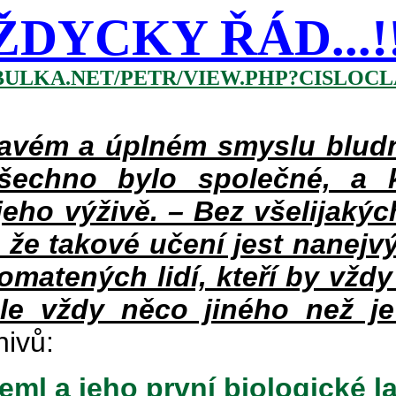
ŽDYCKY ŘÁD...!!!
BULKA.NET/PETR/VIEW.PHP?CISLOCLA
vém a úplném smyslu bludné
šechno bylo společné, a 
eho výživě. – Bez všelijakýc
 že takové učení jest nanejv
pomatených lidí, kteří by vždy
le vždy něco jiného než je
hivů:
ml a jeho první biologické l