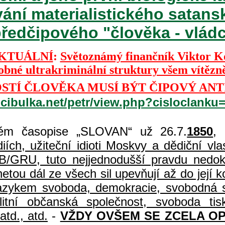
vání materialistického satan
ředčipového "člověka - vládce
KTUÁLNÍ
:
Světoznámý finančník Viktor 
dobné ultrakriminální struktury všem vítězn
TÍ ČLOVĚKA MUSÍ BÝT ČIPOVÝ ANT
.cibulka.net/petr/view.php?cisloclanku
m časopise „SLOVAN“ už 26.7.
1850
,
ch, užiteční idioti Moskvy a dědiční vlast
B/GRU, tuto nejjednodušší pravdu nedoká
etou dál ze všech sil upevňují až do její
 jazykem svoboda, demokracie, svobodná s
uralitní občanská společnost, svoboda 
atd., atd.
-
VŽDY OVŠEM SE ZCELA O