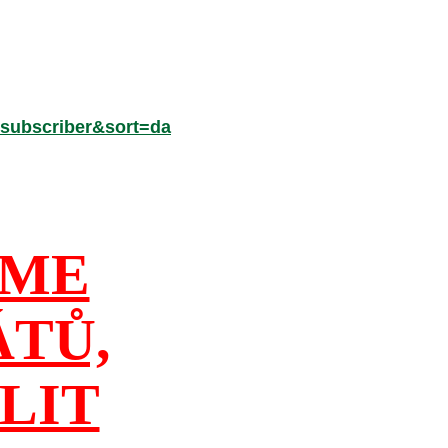
subscriber&sort=da
ÍME
ÁTŮ,
LIT