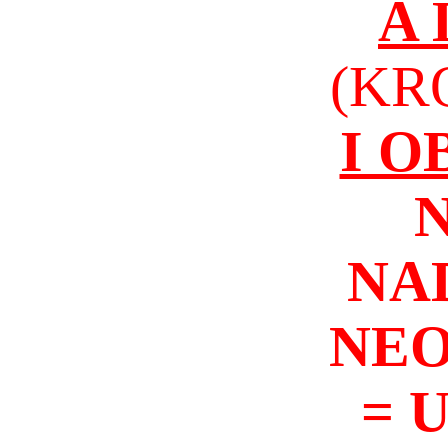
A
(KR
I 
NA
NEO
= 