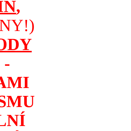
IN
,
NY!)
ODY
-
AMI
ISMU
LNÍ