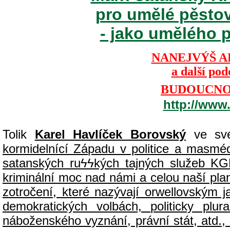
pro umělé pěsto
- jako umělého p
NANEJVÝŠ A
a další po
BUDOUCNOS
http://www
Tolik
Karel Havlíček Borovský
ve své
kormidelnící Západu v politice a masmédií
satanských ru
ϟϟ
kých tajných služeb KG
kriminální moc nad námi a celou naší plan
zotročení, které nazývají orwellovským
demokratických volbách, politicky pl
náboženského vyznání, právní stát, atd., 