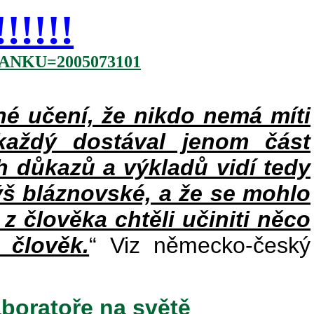
!!!!
NKU=2005073101
 učení, že nikdo nemá míti
každý dostával jenom část
h důkazů a výkladů vidí tedy
ýš bláznovské, a že se mohlo
 z člověka chtěli učiniti něco
 člověk.
“ Viz německo-český
aboratoře na světě