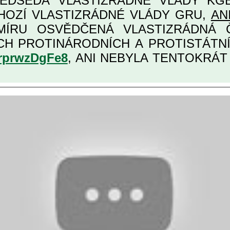
EDSEDA VLASTIZRÁDNÉ VLÁDY KGB MIMOŘÁDNĚ
HOZÍ VLASTIZRÁDNÉ VLÁDY GRU,
AN
, URČENÁ PRO
ĚCH VŮBEC NEJVYŠŠÍCH PROTINÁRODNÍCH A PR
srprwzDgFe8
, ANI NEBYLA TENTOKRÁT Z