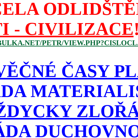
CELA ODLIDŠTĚ
I - CIVILIZACE
BULKA.NET/PETR/VIEW.PHP?CISLOCLA
VĚČNÉ ČASY PL
DA MATERIAL
ŽDYCKY ZLOŘÁD
ÁDA DUCHOVNO