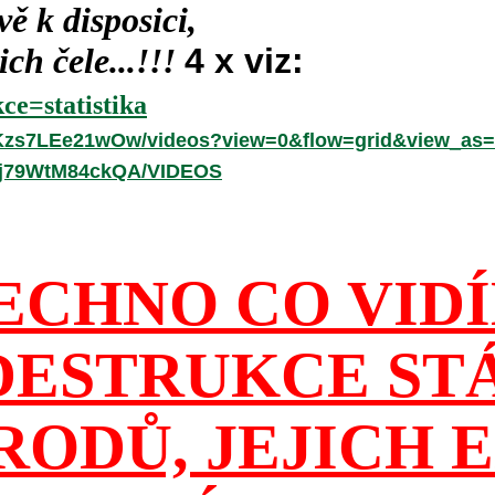
ě k disposici,
ch čele...!!!
4 x viz:
ce=statistika
hKzs7LEe21wOw/videos?view=0&flow=grid&view_as=
-fj79WtM84ckQA/VIDEOS
ECHNO CO VID
DESTRUKCE ST
RODŮ, JEJICH E