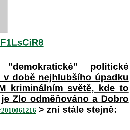
2F1LsCiR8
"demokratické" politické
e v době nejhlubšího úpadku
kriminálním světě, kde to
ém je Zlo odměňováno a Dobro
> zní stále stejně:
010061216