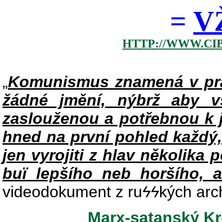
=
V
HTTP://WWW.CI
„
Komunismus znamená v pra
žádné jmění, nýbrž aby v
zaslouženou a potřebnou k j
hned na první pohled každý,
jen vyrojiti z hlav několika 
buï lepšího neb horšího, a
videodokument z ru
ϟϟ
kých arc
Marx-satanský Kre