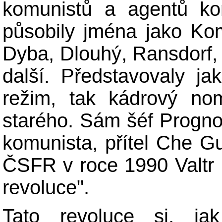
komunistů a agentů kom
působily jména jako Ko
Dyba, Dlouhý, Ransdorf,
další. Představovaly j
režim, tak kádrový nom
starého. Sám šéf Progno
komunista, přítel Che G
ČSFR v roce 1990 Valtr 
revoluce".
Tato revoluce si, jak