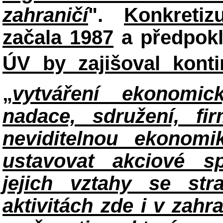
zahraničí
".
Konkretiz
začala 1987
a předpokl
ÚV by zajišoval konti
„
vytváření ekonomic
nadace, sdružení, fir
neviditelnou ekonomik
ustavovat akciové sp
jejich vztahy se str
aktivitách zde i v zah