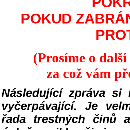
POKR
POKUD ZABRÁN
PROT
(Prosíme o dalš
za což vám př
Následující zpráva si
vyčerpávající. Je vel
řada trestných činů a