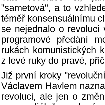
"sametová", a to vzhled
téměř konsensuálnímu ch
se nejednalo o revoluci
programové předání mo
rukách komunistických 
z levé ruky do pravé, při
Již první kroky "revoluč
Václavem Havlem naznač
revoluci, ale jen o změ