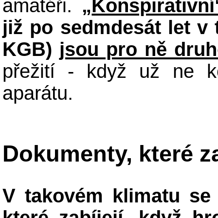
amatéři.
„
Konspirativn
již po sedmdesát let v
KGB)
jsou pro ně druh
přežití - když už ne 
aparátu.
Dokumenty, které za
V takovém klimatu se 
které zabíjejí
, když hr