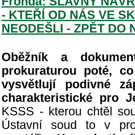
Fronda: SLAVNÝ NÁV
- KTEŘÍ OD NÁS VE S
NEODEŠLI - ZPĚT DO 
Oběžník a dokumen
prokuraturou poté, co
vysvětlují podivné zá
charakteristické pro J
KSSS - kterou chtěl sou
Ústavní soud to v pro