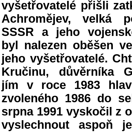
vyšetřovatelé přišli z
Achromějev, velká p
SSSR a jeho vojensk
byl nalezen oběšen ve
jeho vyšetřovatelé. Cht
Kručinu, důvěrníka 
jím v roce 1983 hla
zvoleného 1986 do sek
srpna 1991 vyskočil z ok
vyslechnout aspoň j