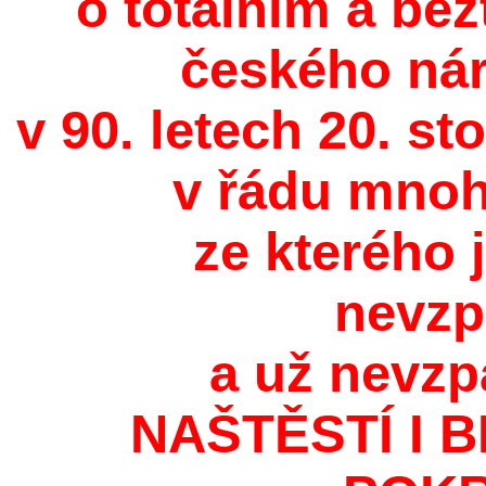
o totálním a be
českého ná
v 90. letech 20. s
v řádu mnoh
ze kterého
nevzp
a už nevzp
NAŠTĚSTÍ I 