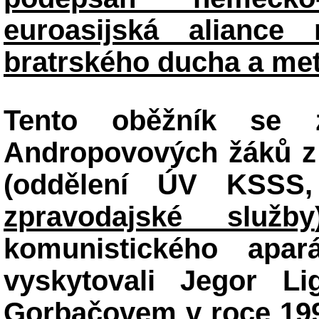
euroasijská aliance 
bratrského ducha a met
Tento oběžník se z
Andropovových žáků z 
(oddělení ÚV KSS
zpravodajské služby
komunistického apar
vyskytovali Jegor L
Gorbačovem v roce 1990