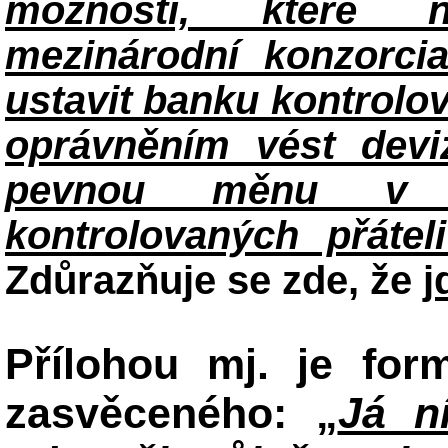
možnosti, které na
mezinárodní konzorcia
ustavit banku kontrol
oprávněním vést devi
pevnou měnu v me
kontrolovaných přátel
Zdůrazňuje se zde, že
j
Přílohou mj. je for
zasvěceného: „
Já n