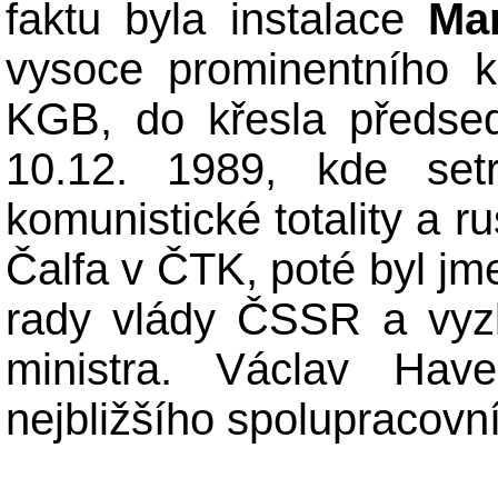
faktu byla instalace
Mar
vysoce prominentního k
KGB, do křesla předsed
10.12. 1989, kde set
komunistické totality a 
Čalfa v ČTK, poté byl jm
rady vlády ČSSR a vyzk
ministra. Václav Hav
nejbližšího spolupracovní