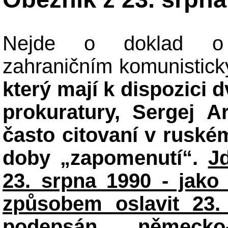
Nejde o doklad o 
zahraničním komunistick
který mají k dispozici
prokuratury, Sergej Ar
často citovaní v ruském
doby „zapomenutí“.
J
23. srpna 1990 - jako
způsobem oslavit 23.
podepsán německo