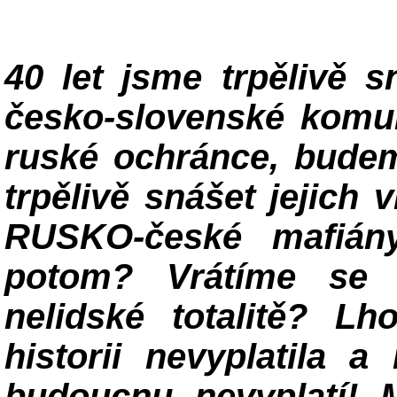
40 let jsme trpělivě 
česko-slovenské komun
ruské ochránce, budem
trpělivě snášet jejich
RUSKO-české mafiá
potom? Vrátíme se 
nelidské totalitě? L
historii nevyplatila 
budoucnu nevyplatí! 