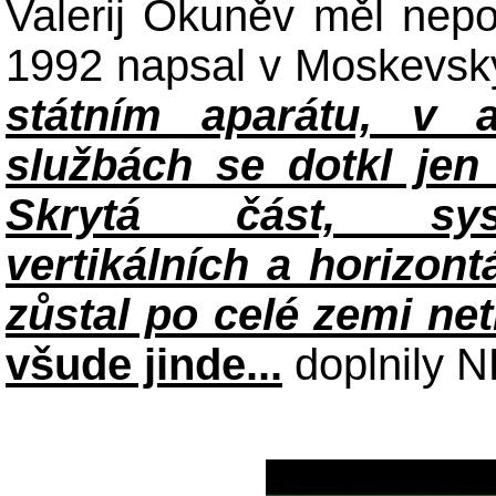
Valerij Okuněv měl nep
1992 napsal v Moskevsk
státním aparátu, v 
službách se dotkl jen
Skrytá část, syst
vertikálních a horizon
zůstal po celé zemi net
všude jinde...
doplnil