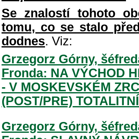
Se znalostí tohoto ob
tomu, co se stalo pře
dodnes
. Viz:
Grzegorz Górny, šéfred
Fronda: NA VÝCHOD H
- V MOSKEVSKÉM ZRC
(POST/PRE) TOTALITNÍ 
Grzegorz Górny, šéfred