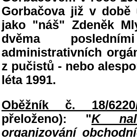
Gorbačova již v době u
jako "náš" Zdeněk Mly
dvěma posledním
administrativních orgá
z pučistů - nebo alespo
léta 1991.
Oběžník č. 18/6220
přeloženo): "
K nal
organizování obchodní