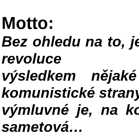
Motto:
Bez ohledu na to, j
revoluce
výsledkem nějak
komunistické strany
výmluvné je, na k
sametová…