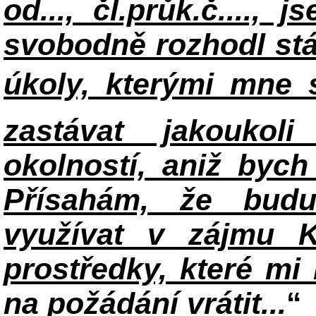
od..., čl.průk.č....,
svobodně rozhodl stát
úkoly, kterými mne s
zastávat jakoukoli
okolností, aniž bych 
Přísahám, že budu
využívat v zájmu K
prostředky, které mi 
na požádání vrátit...
“