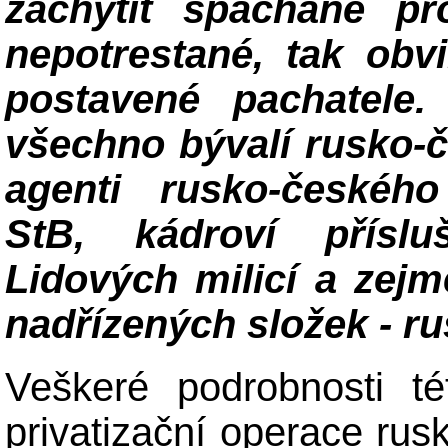
zachytit spáchané pro
nepotrestané, tak obvi
postavené pachatele.
všechno bývalí rusko-č
agenti rusko-českéh
StB, kádroví příslu
Lidových milicí a zejm
nadřízených složek - 
Veškeré podrobnosti t
privatizační operace r