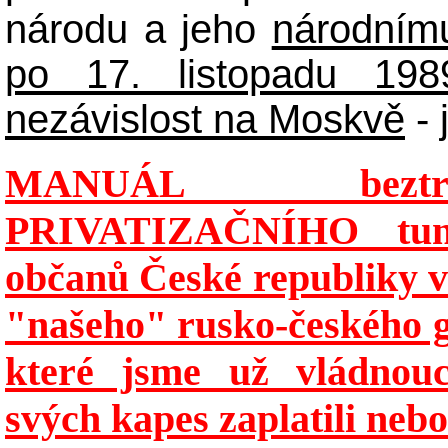
národu a jeho
národnímu
po 17. listopadu 1989
nezávislost na Moskvě
- 
MANUÁL beztres
PRIVATIZAČNÍHO tune
občanů České republiky v
"našeho" rusko-českého 
které jsme už vládno
svých kapes zaplatili nebo