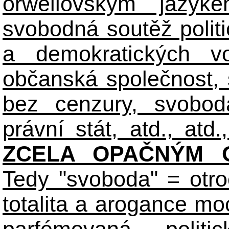
orwellovským jazyk
svobodná soutěž polit
a demokratických volb
občanská společnost,
bez cenzury, svobod
právní stát, atd., atd.,
ZCELA OPAČNÝM O
Tedy "svoboda" = otro
totalita a arogance m
parfémovaná polit