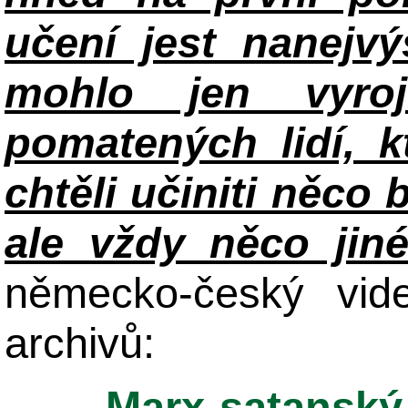
učení jest nanejv
mohlo jen vyroj
pomatených lidí, k
chtěli učiniti něco 
ale vždy něco jin
německo-český vid
archivů:
Marx-satanský 