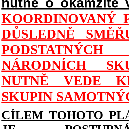
nutně o okamžité 
KOORDINOVANÝ P
DŮSLEDNĚ SMĚŘU
PODSTATNÝCH
NÁRODNÍCH SK
NUTNĚ VEDE K
SKUPIN SAMOTNÝ
CÍLEM TOHOTO PL