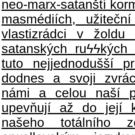
neo-marx-satanští korm
masmédiích, užiteční
vlastizrádci v žoldu 
satanských ru
ϟϟ
kých 
tuto nejjednodušší p
dodnes a svoji zvrá
námi a celou naší p
upevňují až do její 
našeho totálního zo