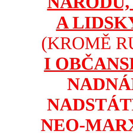
NÁRODŮ, 
A LIDSK
(KROMĚ RU
I OBČAN
NADNÁ
NADSTÁT
NEO-MAR