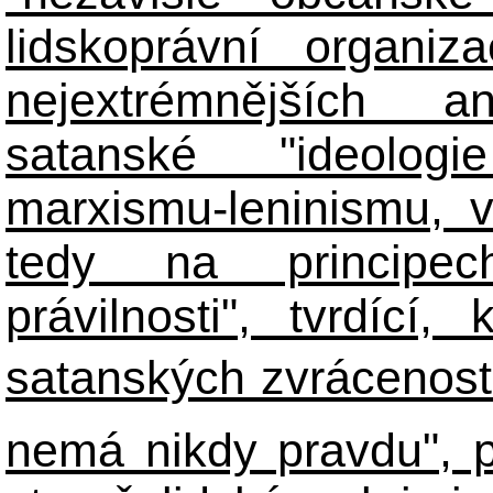
lidskoprávní organiz
nejextrémnějších ant
satanské "ideologie
marxismu-leninismu, v
tedy na principech 
právilnosti", tvrdící
satanských zvráceností
nemá nikdy pravdu", 