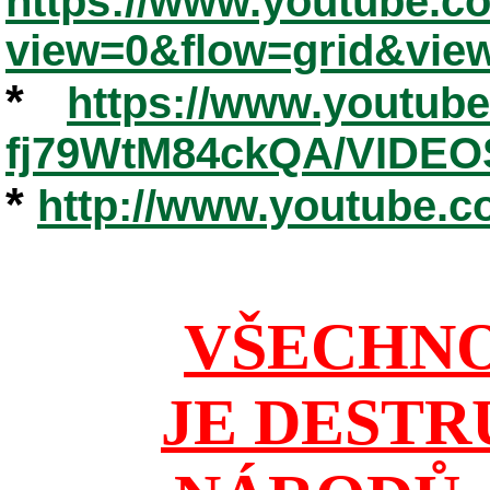
https://www.youtube.
view=0&flow=grid&vie
*
https://www.youtub
fj79WtM84ckQA/VIDEO
*
http://www.youtube.
VŠECHNO
JE DESTR