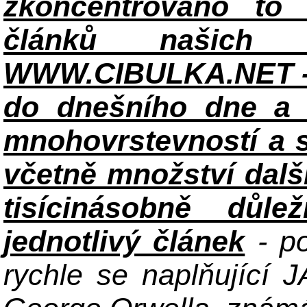
zkoncentrováno to n
článků našich i
WWW.CIBULKA.NET - 
do dnešního dne a h
mnohovrstevností a 
včetně množství dalš
tisícinásobně důle
jednotlivý článek
- po
rychle se naplňující