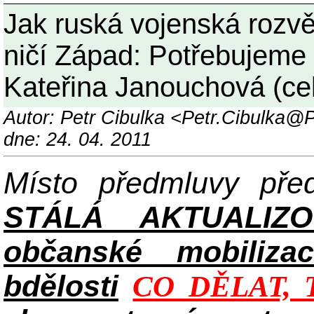
Jak ruská vojenská rozv
ničí Západ: Potřebujeme v
Kateřina Janouchová (c
Autor: Petr Cibulka <Petr.Cibulka
dne: 24. 04. 2011
Místo předmluvy př
STÁLÁ AKTUALIZ
občanské mobilizac
bdělosti
CO DĚLAT, 