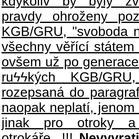
kdykoliv by byly zv
pravdy ohroženy poz
KGB/GRU, "svoboda n
všechny věřící státem 
ovšem už po generace
ruϟϟkých KGB/GR
rozepsaná do paragraf
naopak neplatí, jenom
jinak pro otroky a
otrokáře...!!!
Nevyvrat