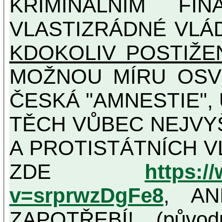
KRIMINÁLNÍM FIN
VLASTIZRÁDNÉ VLÁ
KDOKOLIV POSTIŽE
MOŽNOU MÍRU OSVĚDČENÁ VLASTIZRÁDNÁ
ČESKÁ "AMNESTIE",
TĚCH VŮBEC NEJVYŠŠÍCH PROTINÁRODNÍCH
A PROTISTÁTNÍCH V
ZDE
https:/
v=srprwzDgFe8
, AN
ZAPOTŘEBÍ! (původ