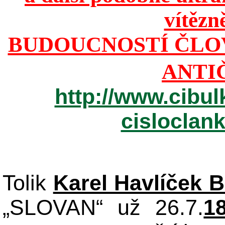
vítězn
BUDOUCNOSTÍ ČLO
ANTI
http://www.cibul
cisloclan
Tolik
Karel Havlíček 
„SLOVAN“ už 26.7.
1