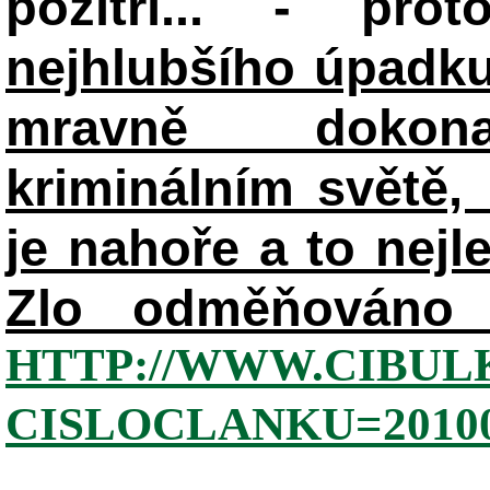
pozítří... - pr
nejhlubšího úpadku
mravně dokon
kriminálním světě, 
je nahoře a to nejl
Zlo odměňováno 
HTTP://WWW.CIBUL
CISLOCLANKU=20100