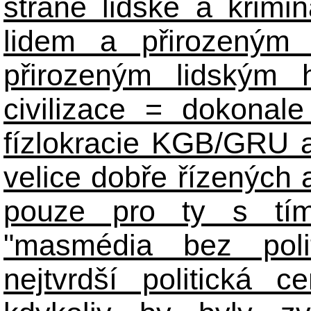
straně lidské a krimi
lidem a přirozeným
přirozeným lidským 
civilizace = dokonale 
fízlokracie KGB/GRU a 
velice dobře řízených 
pouze pro ty s tím
"masmédia bez poli
nejtvrdší politická c