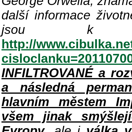
George Orwella, známá
další informace život
jsou k di
http://www.cibulka.ne
cisloclanku=2011070
INFILTROVANÉ a roz
a následná perman
hlavním městem Im
všem jinak smýšlej
Evropy
, ale i
válka 