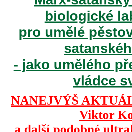
biologické la
pro umělé pěstov
satanské
- jako umělého př
vládce sv
NANEJVÝŠ AKTUÁ
Viktor K
a další podobné ultr