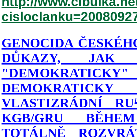
http://www.cibulka.ne
cisloclanku=2008092
GENOCIDA ČESKÉHO
DŮKAZY, JAK
"DEMOKRATIC
DEMOKRATICK
VLASTIZRÁDNÍ RU
KGB/GRU BĚHE
TOTÁLNĚ ROZVRÁT