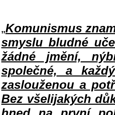
„
Komunismus zname
smyslu bludné uče
žádné jmění, ný
společné, a každ
zaslouženou a potř
Bez všelijakých důk
hned na první po