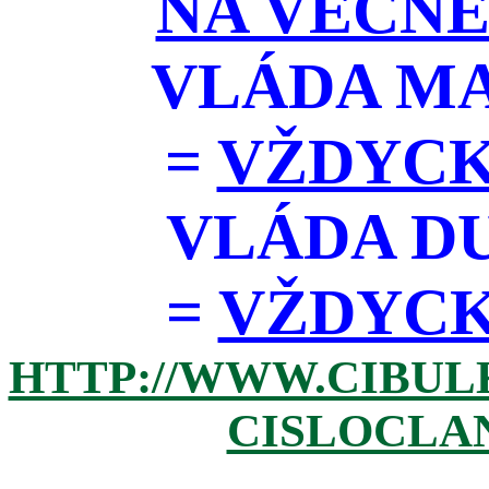
NA VĚČNÉ
VLÁDA M
=
VŽDYCK
VLÁDA D
=
VŽDYCKY 
HTTP://WWW.CIBUL
CISLOCLAN