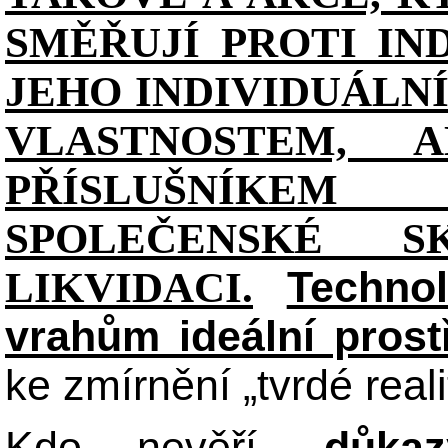
SMĚŘUJÍ PROTI IN
JEHO INDIVIDUÁL
VLASTNOSTEM, 
PŘÍSLUŠNÍKE
SPOLEČENSKÉ S
Technol
LIKVIDACI.
vrahům ideální prost
ke zmírnění „tvrdé reali
Kdo nevěří,
důka