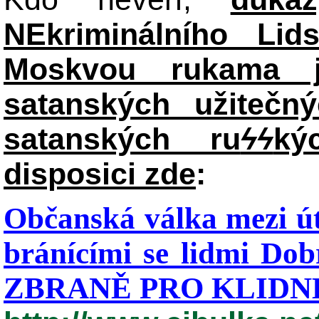
NEkriminálního Lid
Moskvou rukama j
satanských užitečný
satanských ru
ϟϟ
ký
disposici zde
:
Občanská válka mezi út
bránícími se lidmi Dob
ZBRANĚ PRO KLIDNÉ