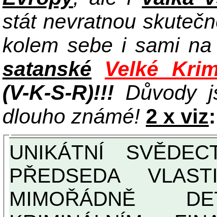
stát nevratnou skuteč
kolem sebe i sami n
satanské
Velké Krim
(V-K-S-R)!!!
Důvody j
dlouho známé!
2 x viz
:
UNIKÁTNÍ SVĚDECTVÍ ZE SOUČASNOSTI:
PŘEDSEDA VLAST
MIMOŘÁDNĚ DETAILNĚ O ULTRA