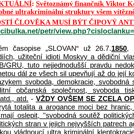
KTUÁLNÍ
:
Světoznámý finančník Viktor 
dobné ultrakriminální struktury všem vítězn
TÍ ČLOVĚKA MUSÍ BÝT ČIPOVÝ ANT
.cibulka.net/petr/view.php?cisloclanku
m časopise „SLOVAN“ už 26.7.
1850
,
ch, užiteční idioti Moskvy a dědiční vlast
B/GRU, tuto nejjednodušší pravdu nedoká
etou dál ze všech sil upevňují až do její
 jazykem svoboda, demokracie, svobodná s
uralitní občanská společnost, svoboda 
atd., atd.
-
VŽDY OVŠEM SE ZCELA O
rytá totalita a arogance moci bez hrani
mají oslepit,
"svobodná soutěž politický
olitických stran v jejich nejvyšších patre
ou vládnoucí ultra kriminální kleptokraci