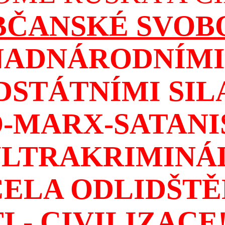
OBČANSKÉ SVOB
NADNÁRODNÍMI 
DSTÁTNÍMI SIL
-MARX-SATAN
ULTRAKRIMINÁ
CELA ODLIDŠTĚ
I - CIVILIZACE