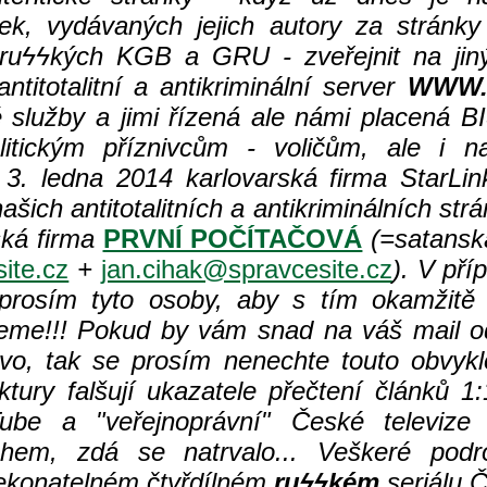
ek, vydávaných jejich autory za stránky
ru
ϟϟkých KGB a GRU - zveřejnit na jiný
titotalitní a antikriminální server
WWW.
 služby a jimi řízená ale námi placená BI
itickým příznivcům - voličům, ale i 
3. ledna 2014 karlovarská firma StarLi
 našich antitotalitních a antikriminálních
ká firma
PRVNÍ POČÍTAČOVÁ
(=satansk
ite.cz
+
jan.cihak@spravcesite.cz
). V př
 prosím tyto osoby, aby s tím okamžitě 
jeme!!! Pokud by vám snad na váš mail o
tvo, tak se prosím nenechte touto obvykl
uktury falšují ukazatele přečtení článků 
e a "veřejnoprávní" České televize 1
ahem, zdá se natrvalo... Veškeré pod
řekonatelném čtyřdílném
ru
ϟϟkém
seriálu Č