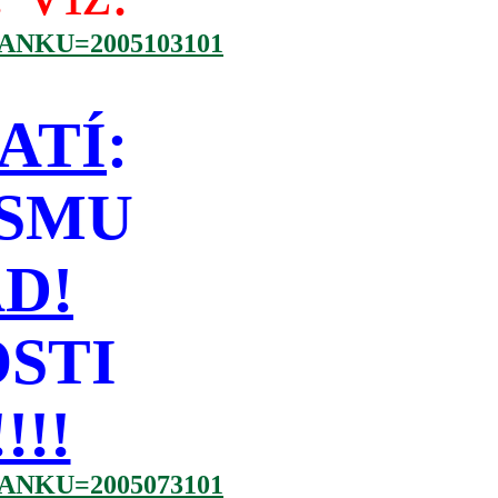
NKU=2005103101
ATÍ
:
ISMU
D!
STI
!!
NKU=2005073101