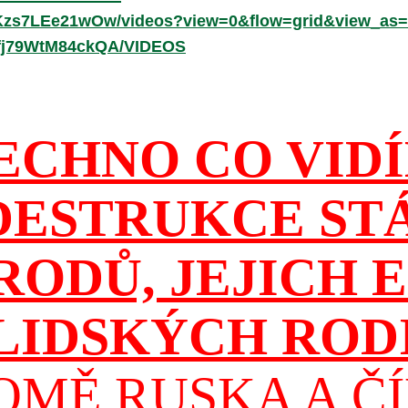
hKzs7LEe21wOw/videos?view=0&flow=grid&view_as=
-fj79WtM84ckQA/VIDEOS
ECHNO CO VID
DESTRUKCE ST
RODŮ, JEJICH E
 LIDSKÝCH ROD
OMĚ RUSKA A ČÍ