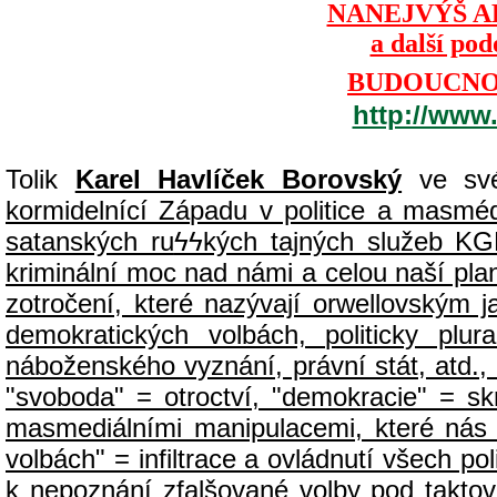
NANEJVÝŠ A
a další po
BUDOUCNOS
http://www
Tolik
Karel Havlíček Borovský
ve své
kormidelnící Západu v politice a masmédií
satanských ru
ϟϟ
kých tajných služeb KG
kriminální moc nad námi a celou naší plan
zotročení, které nazývají orwellovským
demokratických volbách, politicky pl
náboženského vyznání, právní stát, atd., 
"svoboda" = otroctví, "demokracie" = sk
masmediálními manipulacemi, které nás 
volbách" = infiltrace a ovládnutí všech p
k nepoznání zfalšované volby pod taktovk