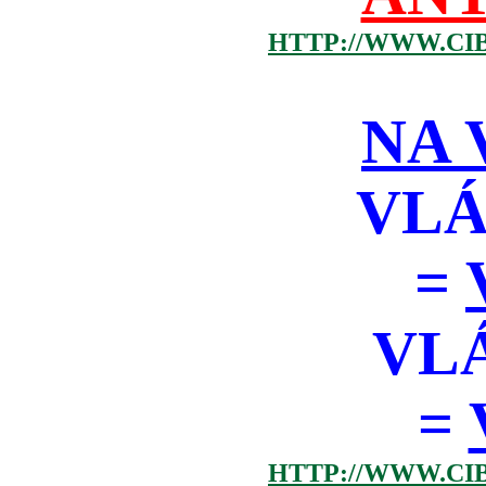
HTTP://WWW.CI
NA 
VLÁ
=
VL
=
HTTP://WWW.CI