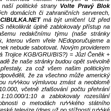
 naší politické strany
Volte Pravý Blok
ch domácích či zahraničních serverech,
CIBULKA.NET
má být umlčen! Už před
S několikrát úplně zablokovaly přístup na
našemu redakčnímu týmu (naše stránky
nk, kterou všem vřele NEdoporučujeme a
 stránek nebude sabotovat. Novým providerem
á Trojice KGB/GRU/BIS?)
= Jůzl Čeněk +
ípadě že naše stránky budou opět svévolně
přestaly, za což všem našim politickým
dpověděli, že za všechno může americký
ou ru
ϟϟ
kou výmluvou zmást a neoblomě
1:10.000, včetně zfalšování počtu přehrání
:10.000/1:10 a zablokovaly rozesílání
robnosti o metodách ru
ϟϟkého státního
eské televize (dnes už po stížnosti ru
ϟϟ
ké