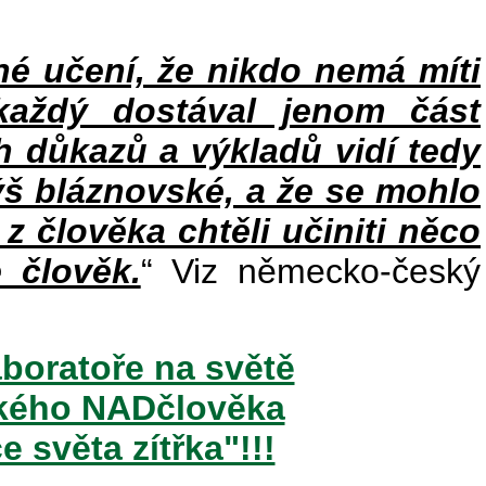
 učení, že nikdo nemá míti
každý dostával jenom část
h důkazů a výkladů vidí tedy
ýš bláznovské, a že se mohlo
 z člověka chtěli učiniti něco
 člověk.
“ Viz německo-český
aboratoře na světě
ského NADčlověka
 světa zítřka"!!!