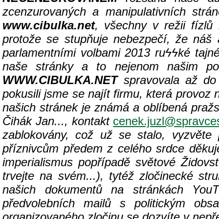
zcenzurovaných a manipulativních strán
www.cibulka.net
, všechny v režii fízlů 
protože se stupňuje nebezpečí, že náš an
parlamentními volbami 2013 ru
ϟϟké tajné
naše stránky a to nejenom našim pol
WWW.CIBULKA.NET
spravovala až do 
pokusili jsme se najít firmu, která provoz
našich stránek je známá a oblíbená pražs
Čihák Jan..., kontakt
cenek.juzl@spravces
zablokovány, což už se stalo, vyzvěte
příznivcům předem z celého srdce děku
imperialismus popřípadě světové Židovs
trvejte na svém...), tytéž zločinecké str
našich dokumentů na stránkách YouTub
předvolebních mailů s politickým obs
organizovaného zločinu se dozvíte v nep