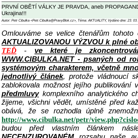
PRVNÍ OBĚTÍ VÁLKY JE PRAVDA, aneb PROPAGANDA, SE
Ukrajina!!!
Autor: Petr Cibulka <Petr.Cibulka@PravyBlok.cz>, Téma: AKTUALITY, Vydáno dne: 23. 03.
Omlouváme se velice čtenářům tohoto 
AKTUALIZOVANOU VÝZVOU k plné občans
-
ve které je zkoncentrová
TEĎ
WWW.CIBULKA.NET - psaných od roku 
systémovým charakterem, včetně množs
jednotlivý článek
, protože vládnoucí sk
zablokovala možnost jejího publikování
předmluvy
komplexního analytického ch
žijeme, všichni vědět, umístěné před k
obává, že se rozhodla úplně znemožni
http://www.cibulka.net/petr/view.php?cis
budou před vlastním článkem násl
NECENZUROVANÉM
rozsahu naše aute