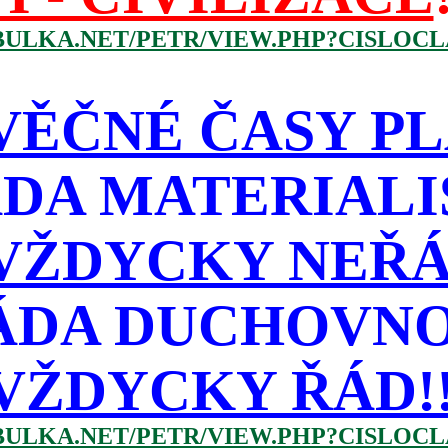
BULKA.NET/PETR/VIEW.PHP?CISLOCLA
VĚČNÉ ČASY PL
DA MATERIAL
VŽDYCKY NEŘÁ
ÁDA DUCHOVNO
VŽDYCKY ŘÁD!!!
BULKA.NET/PETR/VIEW.PHP?CISLOCLA