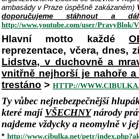
ambasády v Praze úspěšně zakázaném)
doporučujeme stáhnout a dá
http://www.youtube.com/user/PravyBlok
Hlavní motto každé
O
reprezentace, včera, dnes, zít
Lidstva, v duchovně a mr
vnitřně nejhorší je nahoře 
trestáno
>
HTTP://WWW.CIBULKA.
Ty vůbec nejnebezpečnější hlupák
které mají
VŠECHNY
národy práv
najdeme vždycky a neomylně v jeji
*
http://www.cibulka.net/petr/index.php?ak