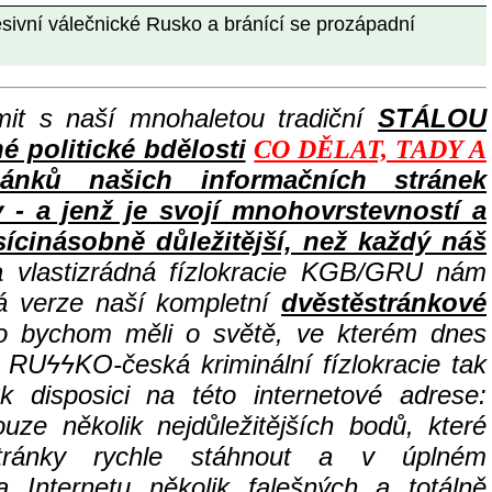
í válečnické Rusko a bránící se prozápadní
it s naší mnohaletou tradiční
STÁLOU
politické bdělosti
CO DĚLAT, TADY A
lánků našich informačních stránek
 a jenž je svojí mnohovrstevností a
ícinásobně důležitější, než každý náš
a vlastizrádná fízlokracie KGB/GRU nám
ná verze naší kompletní
dvěstěstránkové
co bychom měli o světě, ve kterém dnes
í RU
ϟϟKO-česká kriminální fízlokracie tak
disposici na této internetové adrese:
uze několik nejdůležitějších bodů, které
tránky rychle stáhnout a v úplném
Internetu několik falešných a totálně