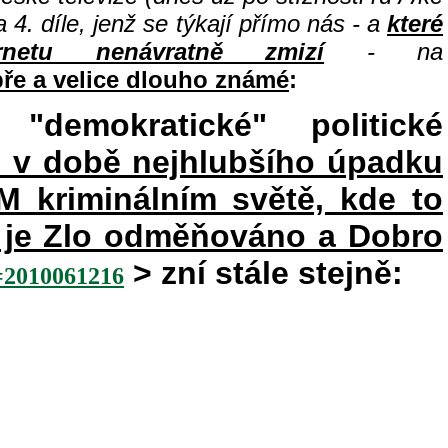
 4. díle, jenž se týkají přímo nás - a
které
etu nenávratně zmizí
- na
bře a velice dlouho známé
:
"demokratické" politické
e v době nejhlubšího úpadku
kriminálním světě, kde to
ém je Zlo odměňováno a Dobro
> zní stále stejně:
010061216