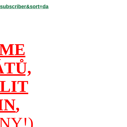
subscriber&sort=da
ÍME
ÁTŮ,
LIT
IN
,
NY!)