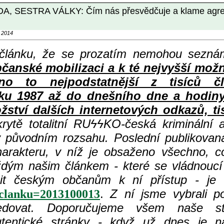
STRA VÁLKY: Čím nás přesvědčuje a klame agresivn
 2014
článku, že se prozatím nemohou seznám
ké mobilizaci a k té nejvyšší možné 
no to nejpodstatnější z tisíců č
1987 až do dnešního dne a hodiny -
tví dalších internetových odkazů, tis
rytě totalitní RU
ϟϟKO-česká kriminální 
 v původním rozsahu. Poslední publikova
arakteru, v níž je obsaženo všechno, 
aždým našim článkem - které se vládnouc
t českým občanům k ní přístup - je k 
.
Z ní jsme vybrali po
loclanku=2013100013
edovat. Doporučujeme všem naše s
ntické stránky - když už dnes je na 