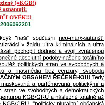
Kožený (=KGB!)
ě oznamují:
IČLOVĚK!!!
=2006092201
 když "naši" současní
neo-marx-satanští
izrádci v žoldu ultra kriminálních a ultra
zali pochopit dodnes a svoji zvrácenou
 konečné absolutní podoby našeho totálního
outěž politických stran ve svobodných a
tisku a masmédia bez cenzury, svoboda
PAČNÝM OBSAHEM ŘEČENÉHO!!!
Tedy
c, maskovaná a parfémovaná politickými a
ch stran ve svobodných a demokratických
ch agenturou KGB/GRU a následně totálně až
e
KGB/GRU,
"politicky pluralitní občanská