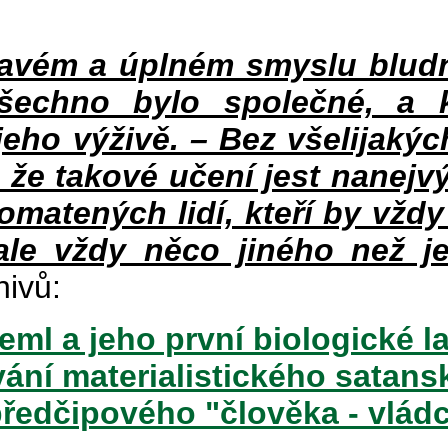
vém a úplném smyslu bludné
šechno bylo společné, a 
eho výživě. – Bez všelijakýc
 že takové učení jest nanejv
pomatených lidí, kteří by vždy
le vždy něco jiného než je
hivů:
ml a jeho první biologické l
vání materialistického satan
ředčipového "člověka - vládce