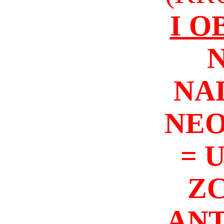
I 
NA
NEO
= 
Z
ANT