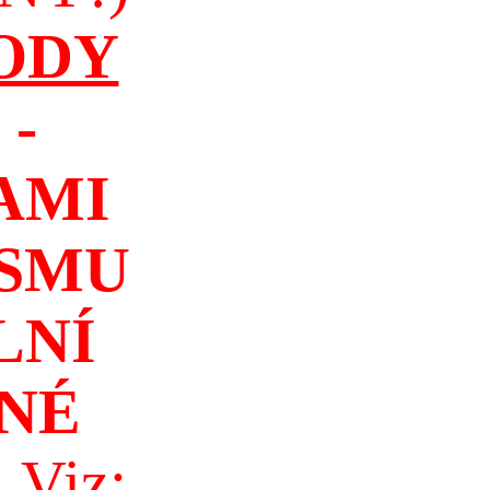
ODY
-
AMI
ISMU
LNÍ
NÉ
!
Viz: