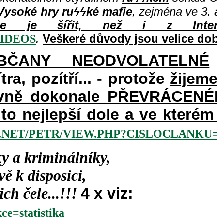
Vysoké hry ru
ϟϟké mafie
, zejména ve 3. a
le je šířit, než i z Intern
.
Veškeré důvody jsou velice do
/VIDEOS
BČANY NEODVOLATELNÉ
ra, pozítří... - protože
žijem
avně dokonale PŘEVRÁCENÉM 
a to nejlepší dole a ve kter
NET/PETR/VIEW.PHP?CISLOCLANKU=2
y a kriminálníky,
ě k disposici,
ch čele...!!!
4 x viz:
ce=statistika