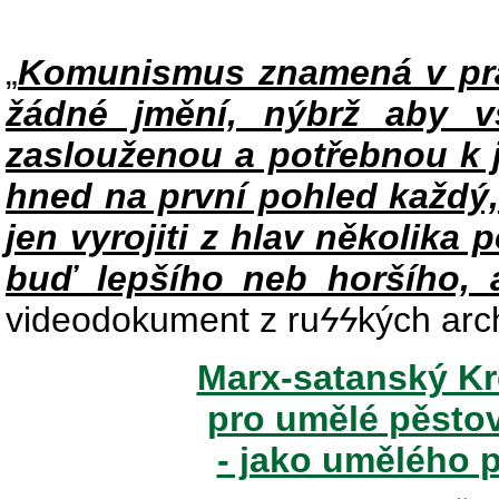
„
Komunismus znamená v pra
žádné jmění, nýbrž aby v
zaslouženou a potřebnou k j
hned na první pohled každý,
jen vyrojiti z hlav několika 
buď lepšího neb horšího, a
videodokument z ru
ϟϟ
kých arc
Marx-satanský Kre
pro umělé pěsto
- jako umělého p