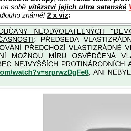
i na sobě
vítězství jejich ultra satanské
e dlouho známé!
2 x viz
:
OBČANY NEODVOLATELNÝCH "DEMO
ČASNOSTI
: PŘEDSEDA VLASTIZRÁDNÉ VLÁD
COVÁNÍ PŘEDCHOZÍ VLASTIZRÁDNÉ 
LASTIZRÁDNÁ ČESKÁ "AMNESTIE", URČENÁ PRO
KATEGORII TĚCH VŮBEC NEJVYŠŠÍCH PRO
.com/watch?v=srprwzDgFe8
, ANI NEBYL