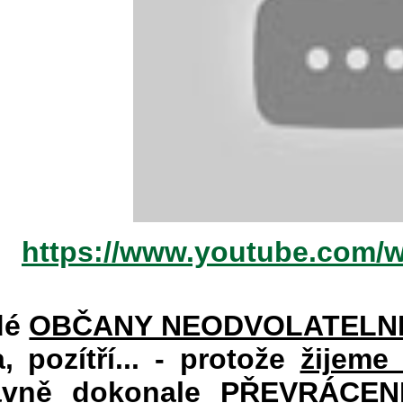
https://www.youtube.com/
dé
OBČANY NEODVOLATELN
a, pozítří... - protože
žijeme
vně dokonale PŘEVRÁCENÉM