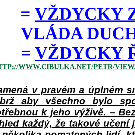
=
VŽDYCKY Z
VLÁDA DUC
=
VŽDYCKY ŘÁD
TTP://WWW.CIBULKA.NET/PETR/VIEW
mená v pravém a úplném smy
ýbrž aby všechno bylo spo
třebnou k jeho výživě. – Bez
hled každý, že takové učení 
v několika pomatených lidí, k