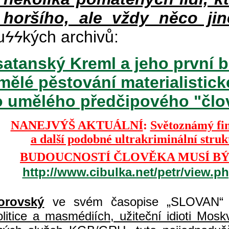
 horšího, ale vždy něco jin
u
ϟϟ
kých archivů:
atanský Kreml a jeho první b
mělé pěstování materialisti
o umělého předčipového "člově
NANEJVÝŠ AKTUÁLNÍ
:
Světoznámý fi
a další podobné ultrakriminální stru
BUDOUCNOSTÍ ČLOVĚKA MUSÍ BÝ
http://www.cibulka.net/petr/view.
orovský
ve svém časopise „SLOVAN“ 
itice a masmédiích, užiteční idioti Moskvy