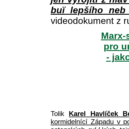
buï lepšího neb
videodokument z r
Marx-s
pro u
- jak
Tolik
Karel Havlíček B
kormidelnící Západu v pol