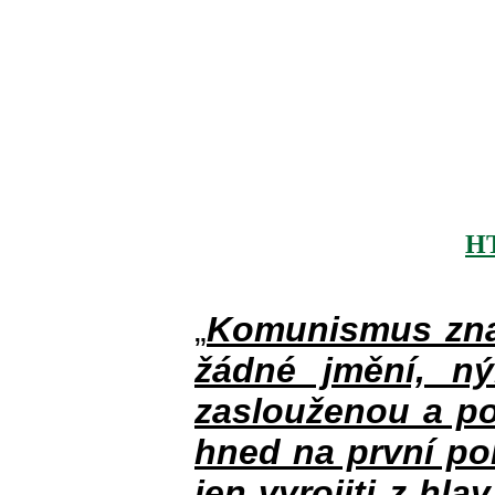
H
„
Komunismus zna
žádné jmění, n
zaslouženou a po
hned na první po
jen vyrojiti z hla