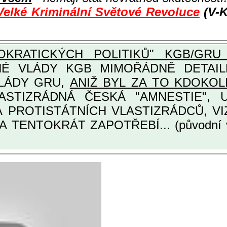
Velké Kriminální Světové Revoluce
(V-K
KRATICKÝCH POLITIKŮ" KGB/GRU 
Y KGB MIMOŘÁDNĚ DETAILNĚ O ULTRA
VLÁDY GRU,
ANIŽ BYL ZA TO KDOKOL
TINÁRODNÍCH A PROTISTÁTNÍCH VLASTIZRÁDCŮ
A TENTOKRÁT ZAPOTŘEBÍ... (původní 