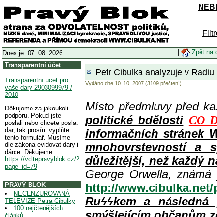
NEBL
Filt
|
Zpět na 
Dnes je: 07. 08. 2026
Transparentní účet
Petr Cibulka analyzuje v Radiu F
Transparentní účet pro
Vydáno dne 10. 10. 2007 (3109 přečtení)
vaše dary 2903099979 /
2010
Místo předmluvy před k
Děkujeme za jakoukoli
podporu. Pokud jste
politické bdělosti
CO D
poslali nebo chcete poslat
dar, tak prosím vyplňte
informačních stránek 
tento formulář. Musíme
mnohovrstevností a s
dle zákona evidovat dary i
dárce. Děkujeme
důležitější, než každý n
https://voltepravyblok.cz/?
page_id=79
George Orwella, známá 
PRAVÝ BLOK
http://www.cibulka.net
NECENZUROVANÁ
Ruϟϟkem a následná 
TELEVIZE Petra Cibulky
100 nejčtenějších
smýšlejícím občanům z
článků