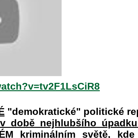
watch?v=tv2F1LsCiR8
É
"demokratické" politické re
 v době nejhlubšího úpadku
 kriminálním světě, kde 