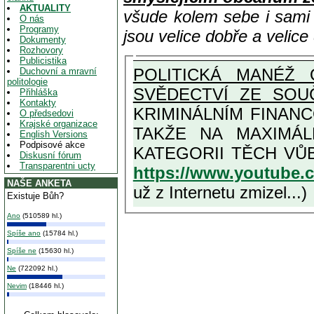
AKTUALITY
všude kolem sebe i sam
O nás
Programy
jsou velice dobře a velic
Dokumenty
Rozhovory
Publicistika
POLITICKÁ MANÉŽ 
Duchovní a mravní
politologie
SVĚDECTVÍ ZE SOU
Přihláška
Kontakty
KRIMINÁLNÍM FINAN
O předsedovi
Krajské organizace
TAKŽE NA MAXIMÁLNÍ MOŽNOU MÍRU OSVĚDČENÁ V
English Versions
Podpisové akce
Diskusní fórum
Transparentni ucty
https://www.youtube
NAŠE ANKETA
už z Internetu zmizel...)
Existuje Bůh?
Ano
(510589 hl.)
Spíše ano
(15784 hl.)
Spíše ne
(15630 hl.)
Ne
(722092 hl.)
Nevim
(18446 hl.)