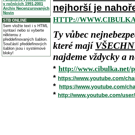
v ročnících 1991-2001
nejhorší je nahoř
Archiv Necenzurovaných
Novin
HTTP://WWW.CIBULKA
STB ONLINE
Sem vložte text i s HTML
syntaxí nebo si vyberte
Ty vůbec nejnebezpe
některou z
předdefinovaných šablon.
které mají
VŠECHN
Součástí předdefinových
šablon jsou i systémové
bloky!
najdeme vždycky a ne
*
http://www.cibulka.net/p
*
https://www.youtube.com/ch
*
https://www.youtube.com/c
*
http://www.youtube.com/user