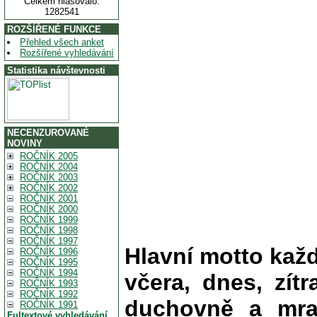
Celkem hlasovalo:
1282541
ROZŠÍŘENÉ FUNKCE
Přehled všech anket
Rozšířené vyhledávání
Statistika návštevnosti
NECENZUROVANÉ
NOVINY
ROČNÍK 2005
ROČNÍK 2004
ROČNÍK 2003
ROČNÍK 2002
ROČNÍK 2001
ROČNÍK 2000
ROČNÍK 1999
ROČNÍK 1998
ROČNÍK 1997
Hlavní motto kaž
ROČNÍK 1996
ROČNÍK 1995
ROČNÍK 1994
včera, dnes, zítr
ROČNÍK 1993
ROČNÍK 1992
duchovně a mra
ROČNÍK 1991
Fultextové vyhledávání