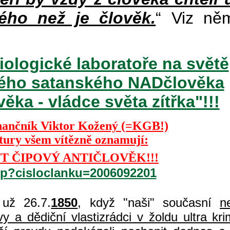
ého než je člověk.
“ Viz ně
iologické laboratoře na světě
ckého satanského NADčlověka
ka - vládce světa zítřka"!!!
nančník Viktor Kožený (=KGB!)
ktury všem vítězně oznamují:
T ČIPOVÝ ANTIČLOVĚK!!!
php?cisloclanku=2006092201
už 26.7.
1850
, když "naši" současní
n
 a dědiční vlastizrádci v žoldu ultra kri