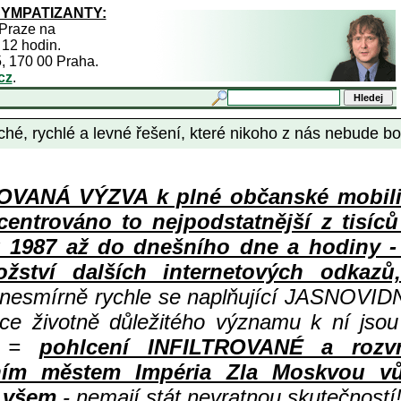
SYMPATIZANTY:
 Praze na
 12 hodin.
5, 170 00 Praha.
cz
.
hé, rychlé a levné řešení, které nikoho z nás nebude bol
ANÁ VÝZVA k plné občanské mobiliza
centrováno to nejpodstatnější z tisíc
987 až do dnešního dne a hodiny - a
ství dalších internetových odkazů,
 nesmírně rychle se naplňující JASNOVID
ace životně důležitého významu k ní jsou
=
pohlcení INFILTROVANÉ a rozv
ním městem Impéria Zla Moskvou vů
i všem
- nemají stát nevratnou skutečností