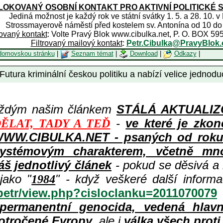
OKOVANÝ OSOBNÍ KONTAKT PRO AKTIVNÍ POLITICKÉ 
Jediná možnost je každý rok ve státní svátky 1. 5. a 28. 10. v
Strossmayerově náměstí před kostelem sv. Antonína od 10 do
rovaný kontakt
: Volte Pravý Blok www.cibulka.net, P. O. BOX 59
Filtrovaný mailový kontakt
:
Petr.Cibulka@PravyBlok.
domovskou stránku
|
Seznam témat
|
Download
|
Odkazy
|
utura kriminální českou politiku a nabízí velice jednoduc
aždým našim článkem
STÁLÁ AKTUALIZOV
-
ve které je zkon
ĚLAT, TADY A TEĎ
WWW.CIBULKA.NET - psaných od roku 1
ystémovým charakterem, včetně množ
áš jednotlivý článek
- pokud se děsivá a
jako "
" - když veškeré další inform
1984
/petr/view.php?cisloclanku=2011070079
permanentní genocida, vedená hlav
otročené Evropy
, ale i
válka všech prot