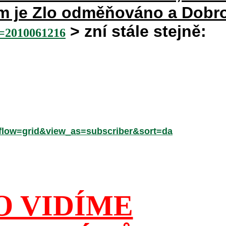
rém je Zlo odměňováno a Dobr
> zní stále stejně:
2010061216
low=grid&view_as=subscriber&sort=da
O VIDÍME