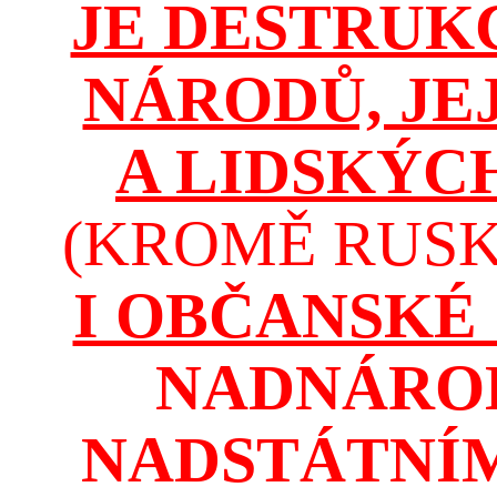
JE DESTRUK
NÁRODŮ, JE
A LIDSKÝC
(KROMĚ RUSKA
I OBČANSKÉ
NADNÁROD
NADSTÁTNÍM