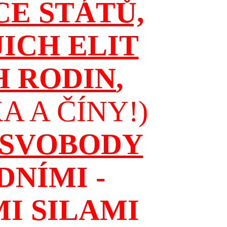
CE STÁTŮ,
JICH ELIT
H RODIN
,
 A ČÍNY!)
 SVOBODY
NÍMI -
I SILAMI