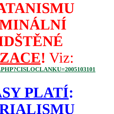
ATANISMU
IMINÁLNÍ
IDŠTĚNÉ
IZACE
!
Viz:
.PHP?CISLOCLANKU=2005103101
SY PLATÍ
:
RIALISMU