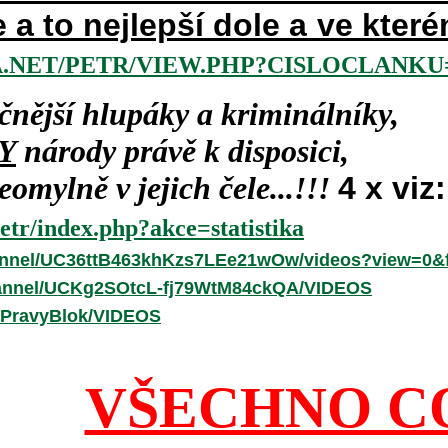
e a to nejlepší dole a ve kte
.NET/PETR/VIEW.PHP?CISLOCLANKU=
čnější hlupáky a kriminálníky,
Y
národy právě k disposici,
omylně v jejich čele...!!!
4 x viz:
etr/index.php?akce=statistika
annel/UC36ttB463khKzs7LEe21wOw/videos?view=0&f
hannel/UCKg2SOtcL-fj79WtM84ckQA/VIDEOS
/PravyBlok/VIDEOS
VŠECHNO C