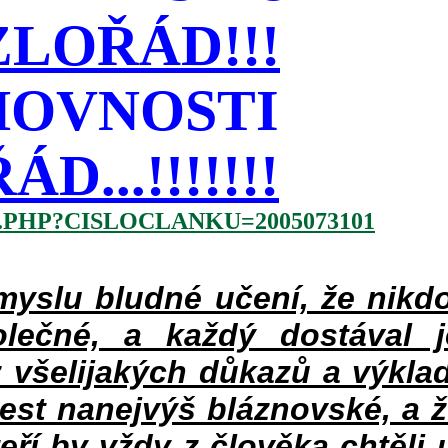
LOŘÁD!!!
HOVNOSTI
...!!!!!!!
.PHP?CISLOCLANKU=2005073101
slu bludné učení, že nikdo
lečné, a každý dostával 
 všelijakých důkazů a výklad
jest nanejvýš bláznovské, a 
teří by vždy z člověka chtěli 