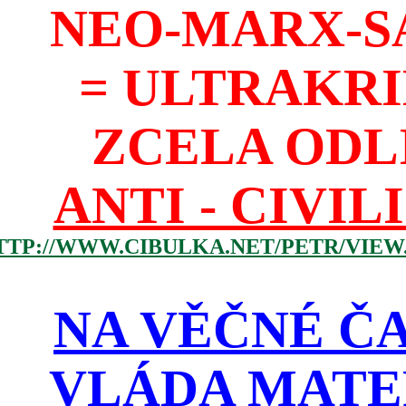
NEO-MARX-S
= ULTRAKR
ZCELA ODL
ANTI - CIVIL
TTP://WWW.CIBULKA.NET/PETR/VIEW
NA VĚČNÉ ČA
VLÁDA MATE