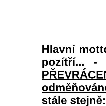
Hlavní mot
pozítří... 
PŘEVRÁCENÉM
odměňováno
stále stejně: