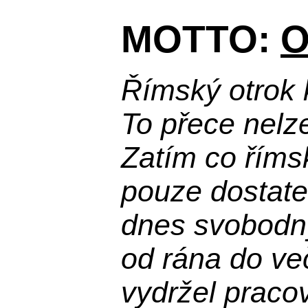
MOTTO:
O
Římský otrok 
To přece nelz
Zatím co říms
pouze dostatek
dnes svobodn
od rána do več
vydržel praco