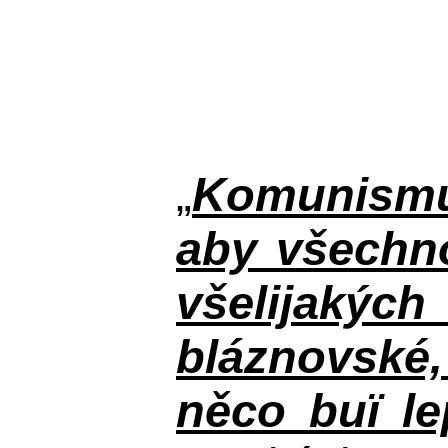
„
Komunismus
aby všechno
všelijakýc
bláznovské, 
něco buï le