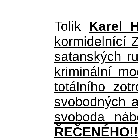
Tolik
Karel 
kormidelnící Z
satanských r
kriminální m
totálního zo
svobodných a 
svoboda nábo
ŘEČENÉHO!!