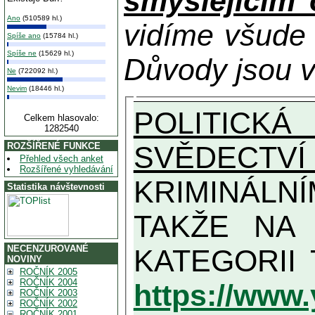
smýšlejícím
Ano
(510589 hl.)
vidíme všude
Spíše ano
(15784 hl.)
Spíše ne
(15629 hl.)
Důvody jsou v
Ne
(722092 hl.)
Nevim
(18446 hl.)
POLITICKÁ
Celkem hlasovalo:
1282540
SVĚDECTVÍ
ROZŠÍŘENÉ FUNKCE
Přehled všech anket
Rozšířené vyhledávání
KRIMINÁLN
Statistika návštevnosti
TAKŽE NA MAXIMÁLNÍ MOŽN
NECENZUROVANÉ
NOVINY
ROČNÍK 2005
ROČNÍK 2004
https://www
ROČNÍK 2003
ROČNÍK 2002
ROČNÍK 2001