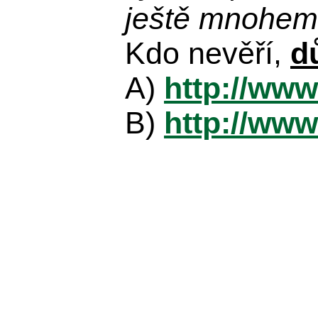
ještě mnohem 
Kdo nevěří,
d
A)
http://www
B)
http://www