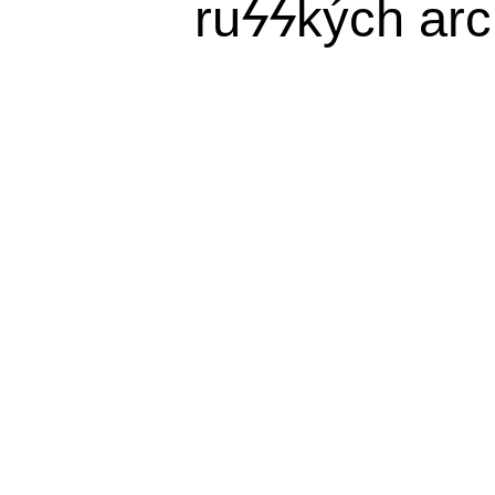
ru
ϟϟ
kých arc