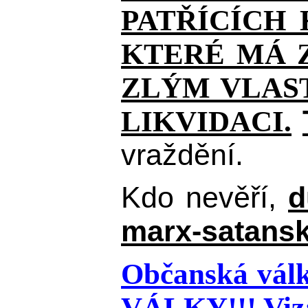
PATŘÍCÍCH
KTERÉ MÁ Z
ZLÝM VLAST
LIKVIDACI.
vraždění.
Kdo nevěří,
d
marx-satansk
Občanská válk
VÁLKY!!!
Viz