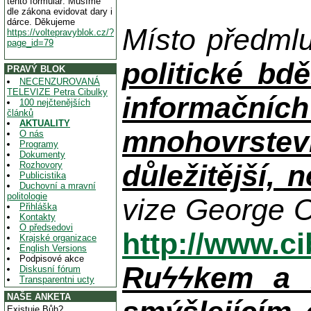
tento formulář. Musíme
dle zákona evidovat dary i
dárce. Děkujeme
Místo předml
https://voltepravyblok.cz/?
page_id=79
politické bdě
PRAVÝ BLOK
NECENZUROVANÁ
TELEVIZE Petra Cibulky
informačníc
100 nejčtenějších
článků
AKTUALITY
mnohovrstev
O nás
Programy
Dokumenty
důležitější, 
Rozhovory
Publicistika
Duchovní a mravní
politologie
vize George O
Přihláška
Kontakty
O předsedovi
http://www.c
Krajské organizace
English Versions
Podpisové akce
Ruϟϟkem a n
Diskusní fórum
Transparentni ucty
NAŠE ANKETA
Existuje Bůh?