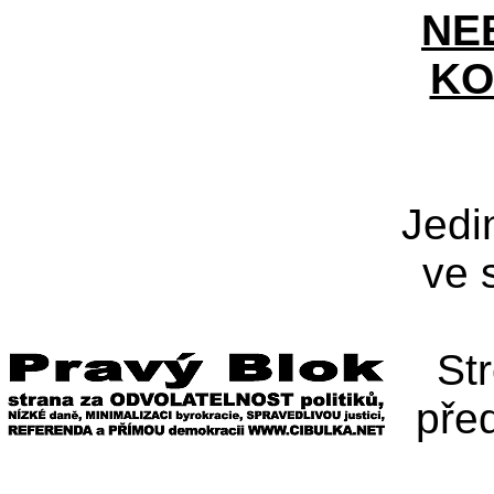
NE
KO
Jedi
ve 
St
pře