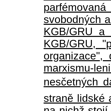
parfémovaná 
svobodných a 
KGB/GRU a ná
KGB/GRU,
"po
organizace", 
marxismu-leni
nesčetných d
straně lidské
na nichž stojí