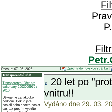
Fi
Prav
P
Fil
Petr
|
Zpět na domovskou stránku
|
Dnes je: 07. 08. 2026
Transparentní účet
20 let po "pr
Transparentní účet pro
vaše dary 2903099979 /
vnitru!!
2010
Děkujeme za jakoukoli
podporu. Pokud jste
Vydáno dne 29. 03. 20
poslali nebo chcete poslat
dar, tak prosím vyplňte