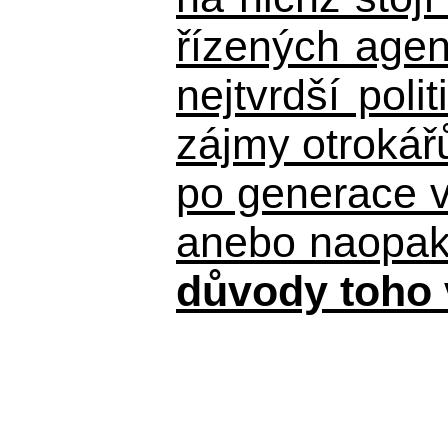
řízených agen
nejtvrdší pol
zájmy otrokář
po generace 
anebo naopak n
důvody toho 