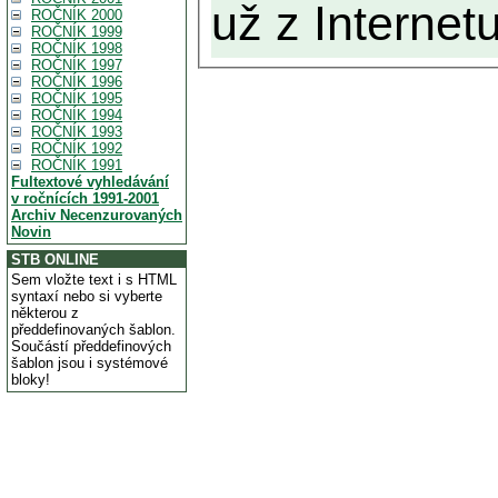
už z Internetu
ROČNÍK 2000
ROČNÍK 1999
ROČNÍK 1998
ROČNÍK 1997
ROČNÍK 1996
ROČNÍK 1995
ROČNÍK 1994
ROČNÍK 1993
ROČNÍK 1992
ROČNÍK 1991
Fultextové vyhledávání
v ročnících 1991-2001
Archiv Necenzurovaných
Novin
STB ONLINE
Sem vložte text i s HTML
syntaxí nebo si vyberte
některou z
předdefinovaných šablon.
Součástí předdefinových
šablon jsou i systémové
bloky!