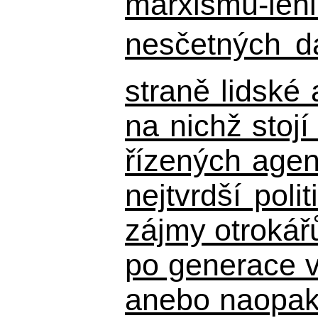
marxismu-leni
nesčetných d
straně lidské
na nichž stojí
řízených agen
nejtvrdší pol
zájmy otrokář
po generace 
anebo naopak n