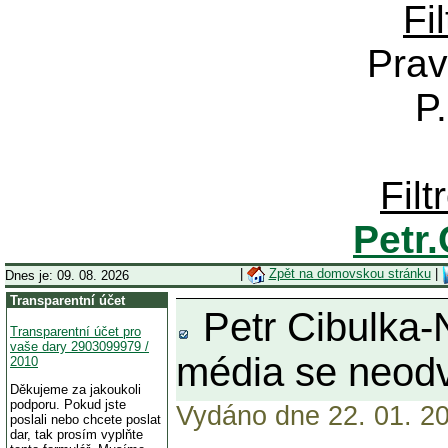
Fi
Prav
P
Fil
Petr
|
Zpět na domovskou stránku
|
Dnes je: 09. 08. 2026
Transparentní účet
Petr Cibulka-
Transparentní účet pro
vaše dary 2903099979 /
média se neodvá
2010
Děkujeme za jakoukoli
podporu. Pokud jste
Vydáno dne 22. 01. 20
poslali nebo chcete poslat
dar, tak prosím vyplňte