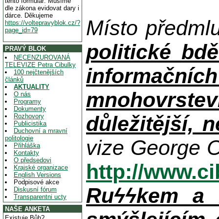
tento formulář. Musíme
dle zákona evidovat dary i
dárce. Děkujeme
Místo předml
https://voltepravyblok.cz/?
page_id=79
politické bdě
PRAVÝ BLOK
NECENZUROVANÁ
TELEVIZE Petra Cibulky
informačníc
100 nejčtenějších
článků
AKTUALITY
mnohovrstev
O nás
Programy
Dokumenty
důležitější, 
Rozhovory
Publicistika
Duchovní a mravní
politologie
vize George O
Přihláška
Kontakty
O předsedovi
http://www.c
Krajské organizace
English Versions
Podpisové akce
Ruϟϟkem a n
Diskusní fórum
Transparentni ucty
NAŠE ANKETA
Existuje Bůh?