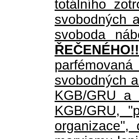
totálního zo
svobodných a 
svoboda nábo
ŘEČENÉHO!!
parfémovaná 
svobodných a 
KGB/GRU a ná
KGB/GRU,
"po
organizace", 