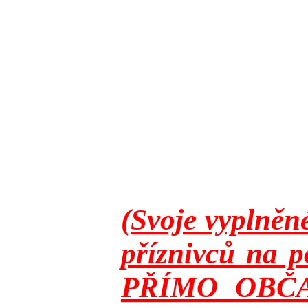
(Svoje vyplněn
příznivců na p
PŘÍMO OBČANY