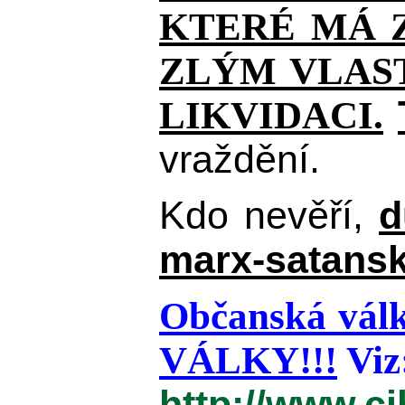
KTERÉ MÁ Z
ZLÝM VLAST
LIKVIDACI.
vraždění.
Kdo nevěří,
d
marx-satansk
Občanská válk
VÁLKY!!!
Viz
http://www.c