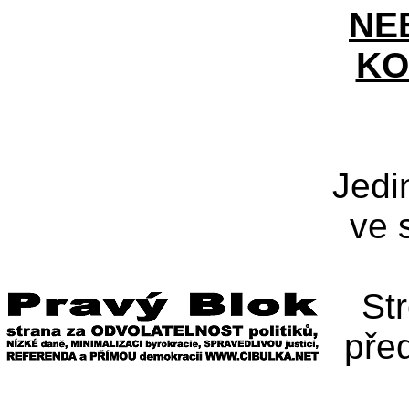
NE
KO
Jedi
ve 
St
pře