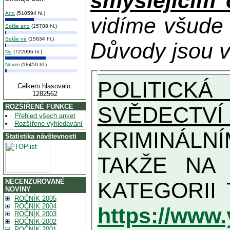
smýšlejícím
Ano
(510594 hl.)
vidíme všude
Spíše ano
(15788 hl.)
Spíše ne
(15634 hl.)
Důvody jsou v
Ne
(722096 hl.)
Nevim
(18450 hl.)
POLITICKÁ
Celkem hlasovalo:
1282562
SVĚDECTVÍ
ROZŠÍŘENÉ FUNKCE
Přehled všech anket
Rozšířené vyhledávání
KRIMINÁLN
Statistika návštevnosti
TAKŽE NA MAXIMÁLNÍ MOŽN
NECENZUROVANÉ
NOVINY
ROČNÍK 2005
ROČNÍK 2004
https://www
ROČNÍK 2003
ROČNÍK 2002
ROČNÍK 2001