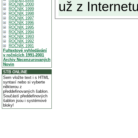
už z Internetu
ROČNÍK 2000
ROČNÍK 1999
ROČNÍK 1998
ROČNÍK 1997
ROČNÍK 1996
ROČNÍK 1995
ROČNÍK 1994
ROČNÍK 1993
ROČNÍK 1992
ROČNÍK 1991
Fultextové vyhledávání
v ročnících 1991-2001
Archiv Necenzurovaných
Novin
STB ONLINE
Sem vložte text i s HTML
syntaxí nebo si vyberte
některou z
předdefinovaných šablon.
Součástí předdefinových
šablon jsou i systémové
bloky!