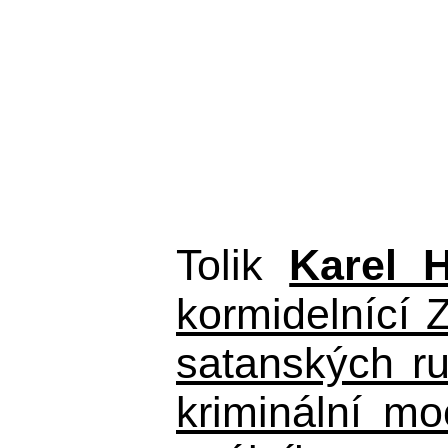
Tolik
Karel 
kormidelnící Z
satanských r
kriminální m