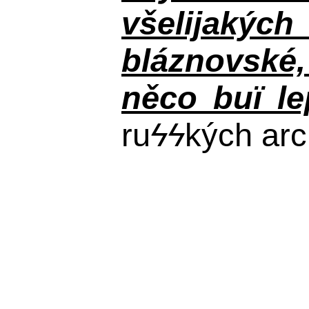
všelijakýc
bláznovské, 
něco buï le
ru
ϟϟ
kých arc