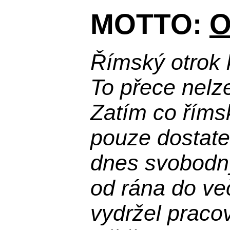
MOTTO:
O
Římský otrok 
To přece nelz
Zatím co říms
pouze dostatek
dnes svobodn
od rána do več
vydržel praco