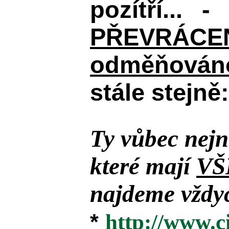
pozítří... 
PŘEVRÁCENÉM
odměňováno
stále stejně:
Ty vůbec nejn
které mají
VŠ
najdeme vždyc
*
http://www.c