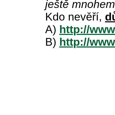
ještě mnohem 
Kdo nevěří,
d
A)
http://www
B)
http://www