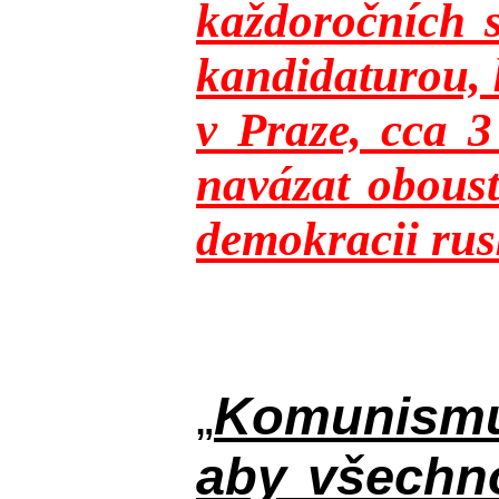
každoročních s
kandidaturou, 
v Praze, cca 
navázat oboust
demokracii rusk
„
Komunismus
aby všechno