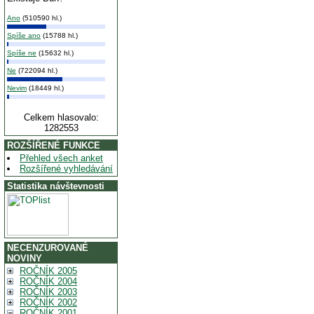
Ano
(510590 hl.)
Spíše ano
(15788 hl.)
Spíše ne
(15632 hl.)
Ne
(722094 hl.)
Nevim
(18449 hl.)
Celkem hlasovalo:
1282553
ROZŠÍŘENÉ FUNKCE
Přehled všech anket
Rozšířené vyhledávání
Statistika návštevnosti
NECENZUROVANÉ
NOVINY
ROČNÍK 2005
ROČNÍK 2004
ROČNÍK 2003
ROČNÍK 2002
ROČNÍK 2001