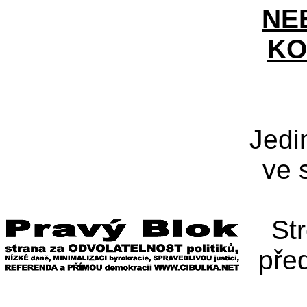
NE
KO
Jedi
ve 
St
pře