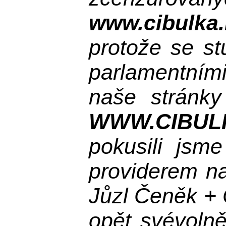
www.cibulka.
protože se st
parlamentními
naše stránky
WWW.CIBUL
pokusili jsme
providerem na
Jůzl Čeněk + 
opět svévolně