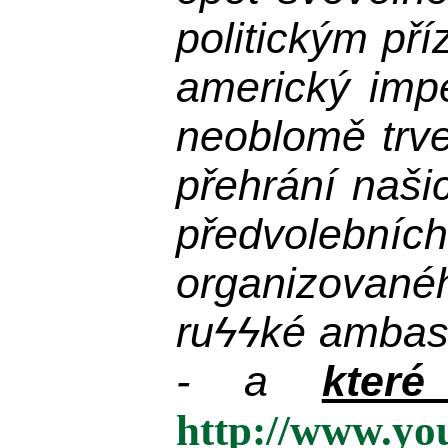
politickým př
americký impe
neoblomě trvej
přehrání naši
předvolebníc
organizované
ru
ϟϟ
ké ambas
- a
kter
http://www.y