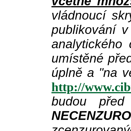
včetně množs
vládnoucí skr
publikování 
analytického
umístěné pře
úplně a "na v
http://www.ci
budou před
NECENZUR
zcenzurovanýc