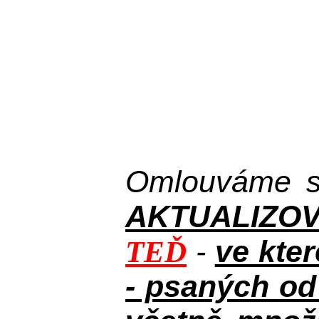
Omlouváme se
AKTUALIZOVAN
-
ve kte
TEĎ
- psaných od