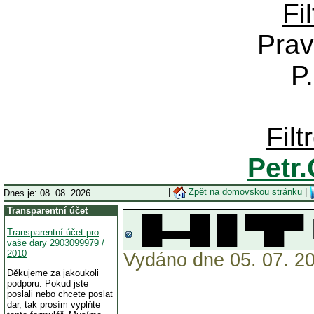
Fi
Prav
P
Fil
Petr
|
Zpět na domovskou stránku
|
Dnes je: 08. 08. 2026
Transparentní účet
█▬█ █ ▀█▀ PUT
Transparentní účet pro
vaše dary 2903099979 /
2010
Vydáno dne 05. 07. 20
Děkujeme za jakoukoli
podporu. Pokud jste
poslali nebo chcete poslat
dar, tak prosím vyplňte