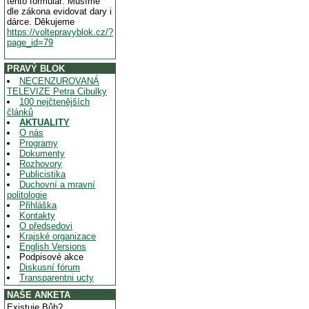
tento formulář. Musíme
dle zákona evidovat dary i
dárce. Děkujeme
https://voltepravyblok.cz/?
page_id=79
PRAVÝ BLOK
NECENZUROVANÁ
TELEVIZE Petra Cibulky
100 nejčtenějších
článků
AKTUALITY
O nás
Programy
Dokumenty
Rozhovory
Publicistika
Duchovní a mravní
politologie
Přihláška
Kontakty
O předsedovi
Krajské organizace
English Versions
Podpisové akce
Diskusní fórum
Transparentni ucty
NAŠE ANKETA
Existuje Bůh?