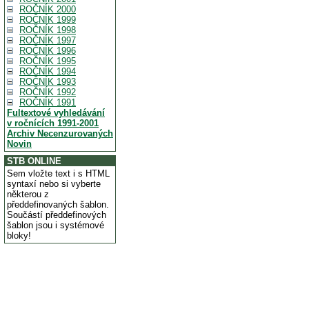
ROČNÍK 2000
ROČNÍK 1999
ROČNÍK 1998
ROČNÍK 1997
ROČNÍK 1996
ROČNÍK 1995
ROČNÍK 1994
ROČNÍK 1993
ROČNÍK 1992
ROČNÍK 1991
Fultextové vyhledávání
v ročnících 1991-2001
Archiv Necenzurovaných
Novin
STB ONLINE
Sem vložte text i s HTML
syntaxí nebo si vyberte
některou z
předdefinovaných šablon.
Součástí předdefinových
šablon jsou i systémové
bloky!